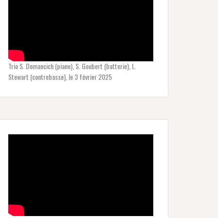
Trio S. Domancich (piano), S. Goubert (batterie), L.
Stewart (contrebasse), le 3 février 2025