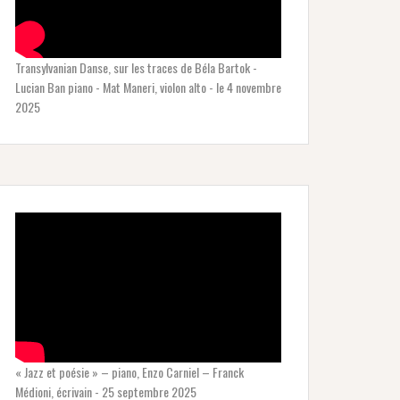
Transylvanian Danse, sur les traces de Béla Bartok -
Lucian Ban piano - Mat Maneri, violon alto - le 4 novembre
2025
« Jazz et poésie » – piano, Enzo Carniel – Franck
Médioni, écrivain - 25 septembre 2025