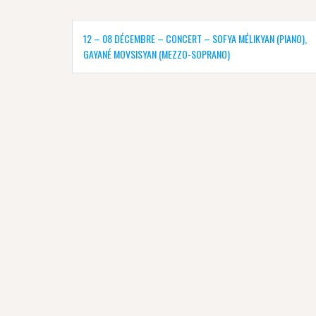
Navigation
de
12 – 08 DÉCEMBRE – CONCERT – SOFYA MÉLIKYAN (PIANO),
l’article
GAYANÉ MOVSISYAN (MEZZO-SOPRANO)