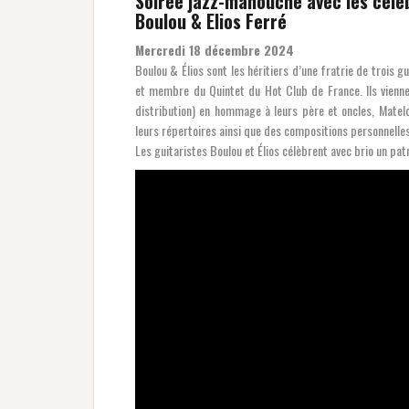
Soirée jazz-manouche avec les célè
Boulou & Elios Ferré
Mercredi 18 décembre 2024
Boulou & Élios sont les héritiers d’une fratrie de trois
et membre du Quintet du Hot Club de France. Ils vienn
distribution) en hommage à leurs père et oncles, Matelo
leurs répertoires ainsi que des compositions personnelles
Les guitaristes Boulou et Élios célèbrent avec brio un pa