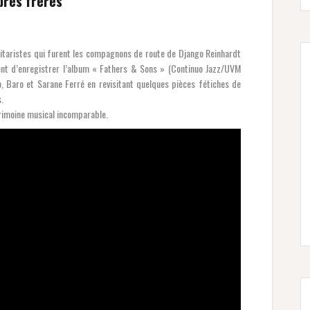
bres frères
 guitaristes qui furent les compagnons de route de Django Reinhardt
ent d’enregistrer l’album « Fathers & Sons » (Continuo Jazz/UVM
, Baro et Sarane Ferré en revisitant quelques pièces fétiches de
.
trimoine musical incomparable.