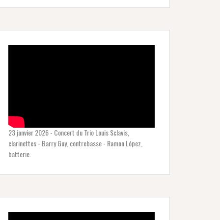
23 janvier 2026 - Concert du Trio Louis Sclavis,
clarinettes - Barry Guy, contrebasse - Ramon López,
batterie.