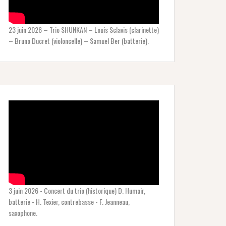
23 juin 2026 – Trio SHUNKAN – Louis Sclavis (clarinette)
– Bruno Ducret (violoncelle) – Samuel Ber (batterie).
3 juin 2026 - Concert du trio (historique) D. Humair,
batterie - H. Texier, contrebasse - F. Jeanneau,
saxophone.