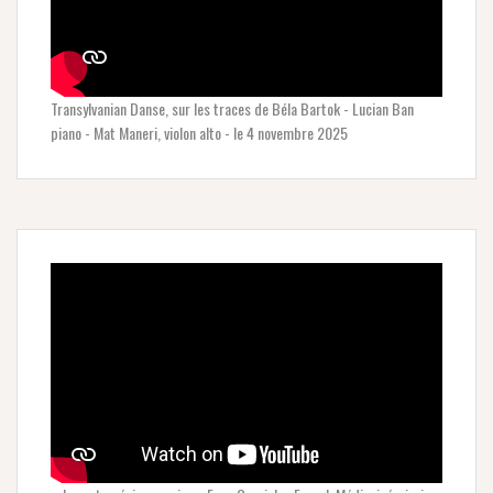
Transylvanian Danse, sur les traces de Béla Bartok - Lucian Ban
piano - Mat Maneri, violon alto - le 4 novembre 2025