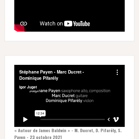
« Autour de James Baldwin » - M. Ducret, D. Pifarély, S.
Payen - 23 octobre 2021