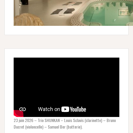
23 juin 2026 – Trio SHUNKAN – Louis Sclavis (clarinette) – Bruno
Ducret (violoncelle) – Samuel Ber (batterie).