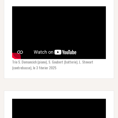
Trio S. Domancich (piano), S. Goubert (batterie), L. Stewart
(contrebasse), le 3 février 2025