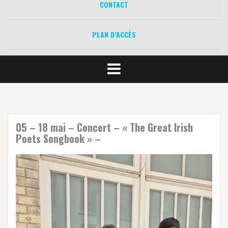
CONTACT
PLAN D’ACCÈS
05 – 18 mai – Concert – « The Great Irish
Poets Songbook » –