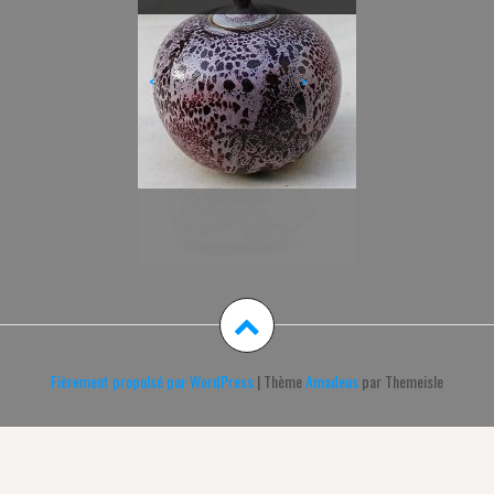
<
>
Fièrement propulsé par WordPress
|
Thème
Amadeus
par Themeisle