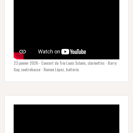
23 janvier 2026 - Concert du Trio Louis Sclavis, clarinettes - Barry
Guy, contrebasse - Ramon López, batterie.