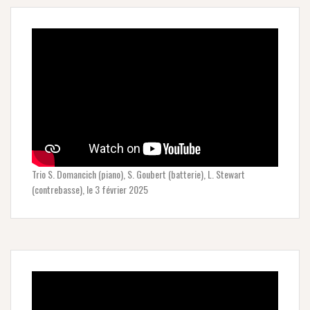
Trio S. Domancich (piano), S. Goubert (batterie), L. Stewart
(contrebasse), le 3 février 2025