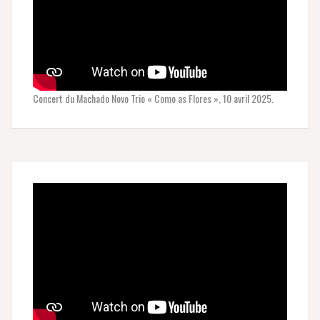
Concert du Machado Novo Trio « Como as Flores », 10 avril 2025.