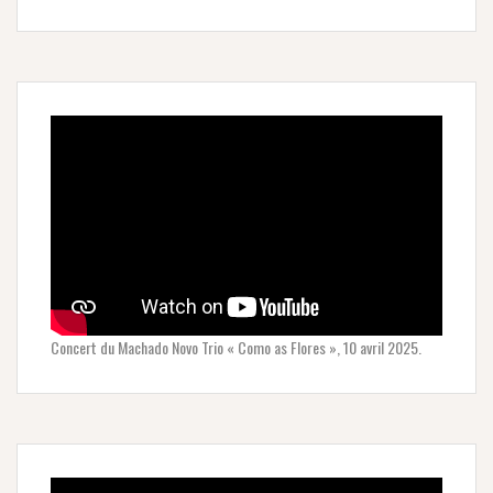
Concert du Machado Novo Trio « Como as Flores », 10 avril 2025.