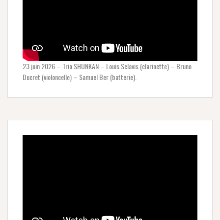
23 juin 2026 – Trio SHUNKAN – Louis Sclavis (clarinette) – Bruno
Ducret (violoncelle) – Samuel Ber (batterie).