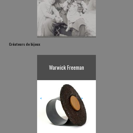
Créateurs de bijoux
Karl Fritsch
<
>