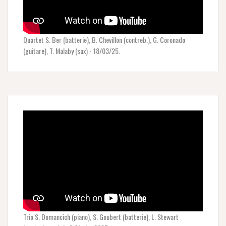
Quartet S. Ber (batterie), B. Chevillon (contreb.), G. Coronado
(guitare), T. Malaby (sax) - 18/03/25.
Trio S. Domancich (piano), S. Goubert (batterie), L. Stewart