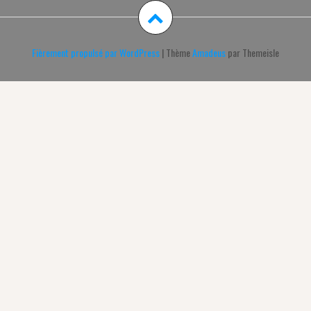
Fièrement propulsé par WordPress
|
Thème
Amadeus
par Themeisle