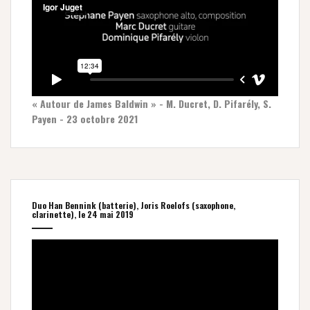
« Autour de James Baldwin » - M. Ducret, D. Pifarély, S.
Payen - 23 octobre 2021
Duo Han Bennink (batterie), Joris Roelofs (saxophone,
clarinette), le 24 mai 2019