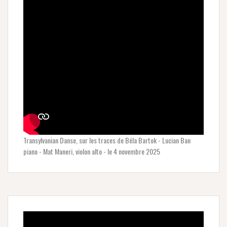
Transylvanian Danse, sur les traces de Béla Bartok - Lucian Ban
piano - Mat Maneri, violon alto - le 4 novembre 2025