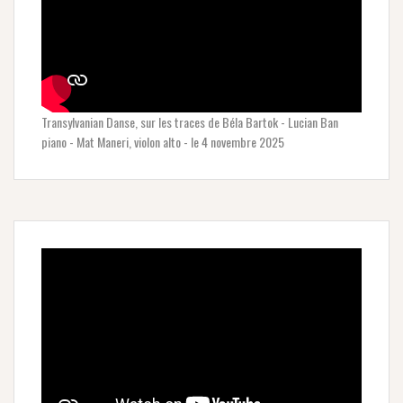
Transylvanian Danse, sur les traces de Béla Bartok - Lucian Ban
piano - Mat Maneri, violon alto - le 4 novembre 2025