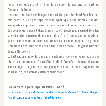
façon alors qu’on peut si bien la caresser, la gratter, la fouetter,
l’écorcher, la frotter…
Les sons produisent des images dans la tête, pour Bernhard Schullan tout
l’art consiste à ne pas répercuter la dynamique de la batterie par des
haut-parleurs qui couvriraient la musique des autres musiciens mais par
des sounds qui naissent dans la surprise ou l’inattendu. Bernard Schullan
se veut moins le moteur du groupe, rôle qu’il préfère laisser au bassiste,
que le contrepoids du soliste ou de celui qui est le support du groupe
(comme le fit en son temps celui qui lui sert de modèle : le grand batteur
de jazz Mel Lewis).
Le batteur, originaire de Munich, a longtemps joué à Hambourg et dans la
région de Nuremberg. Aujourd’hui il vit à Francfort depuis plusieurs
années déjà. Il a joué avec des groupes de petite taille, exigeants en
spontanéité, en communication et en intensité.
Cet artiste a participé au 19PaulFort à :
> Un concert au sein du trio « tri.of.us » le jeudi 25 mai 2017 avec Gregor
Praml (contrebasse) et Jens Hubert (piano)