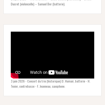
Ducret (violoncelle) – Samuel Ber (batterie).
3 juin 2026 - Concert du trio (historique) D. Humair, batterie - H.
Texier, contrebasse - F. Jeanneau, saxophone.