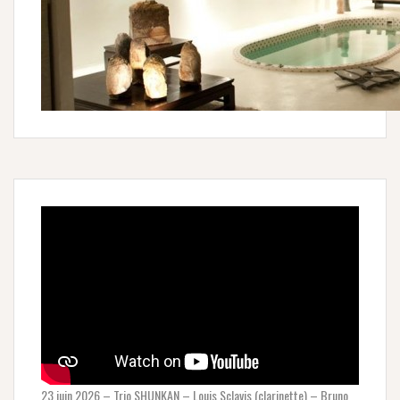
23 juin 2026 – Trio SHUNKAN – Louis Sclavis (clarinette) – Bruno