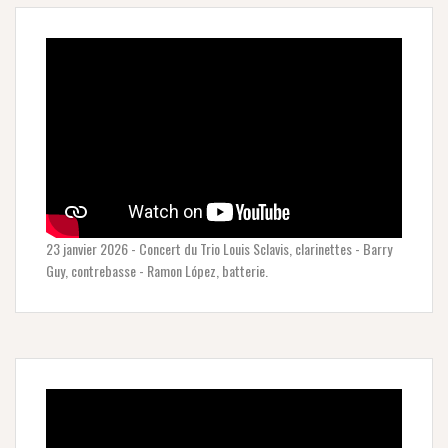
23 janvier 2026 - Concert du Trio Louis Sclavis, clarinettes - Barry
Guy, contrebasse - Ramon López, batterie.