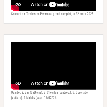
Concert de l'Orchestra Povera au grand complet, le 22 mars 2025.
Quartet S. Ber (batterie), B. Chevillon (contreb.), G. Coronado
(guitare), T. Malaby (sax) - 18/03/25.