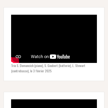
Trio S. Domancich (piano), S. Goubert (batterie), L. Stewart
(contrebasse), le 3 février 2025