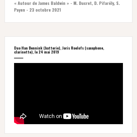
« Autour de James Baldwin » - M. Ducret, D. Pifarély, S.
Payen - 23 octobre 2021
Duo Han Bennink (batterie), Joris Roelofs (saxophone,
clarinette), le 24 mai 2019