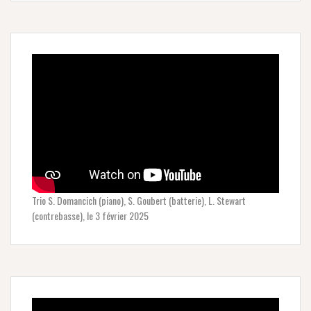
Trio S. Domancich (piano), S. Goubert (batterie), L. Stewart
(contrebasse), le 3 février 2025