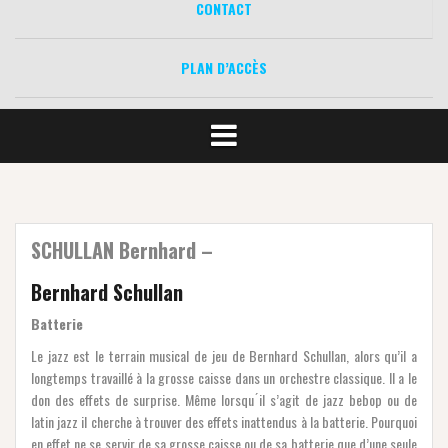
CONTACT
PLAN D’ACCÈS
SCHULLAN Bernhard –
Bernhard Schullan
Batterie
Le jazz est le terrain musical de jeu de Bernhard Schullan, alors qu’il a
longtemps travaillé à la grosse caisse dans un orchestre classique. Il a le
don des effets de surprise. Même lorsqu ́il s’agit de jazz bebop ou de
latin jazz il cherche à trouver des effets inattendus à la batterie. Pourquoi
en effet ne se servir de sa grosse caisse ou de sa batterie que d’une seule