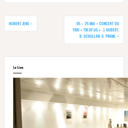
Navigation
de
HUBERT JENS –
05 – 25 MAI – CONCERT DU
l’article
TRIO « TRI.OF.US » : J. HUBERT,
B. SCHULLAN, G. PRAML –
Le Lieu