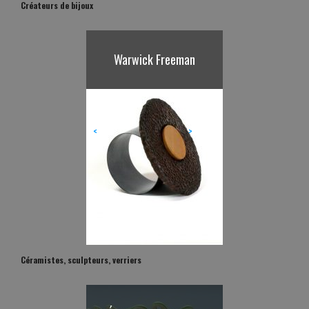
Créateurs de bijoux
Warwick Freeman
<
>
Céramistes, sculpteurs, verriers