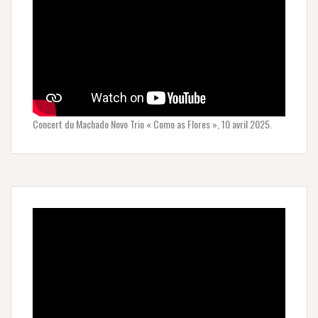
Concert du Machado Novo Trio « Como as Flores », 10 avril 2025.