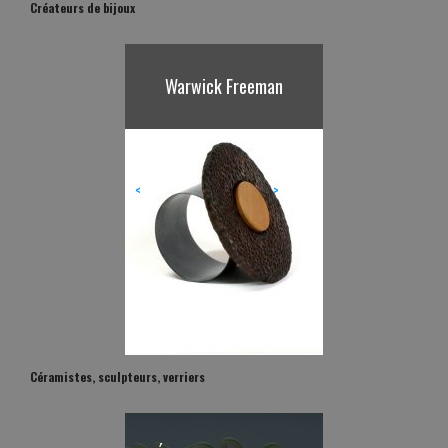
Créateurs de bijoux
Karl Fritsch
<
>
Céramistes, sculpteurs, verriers