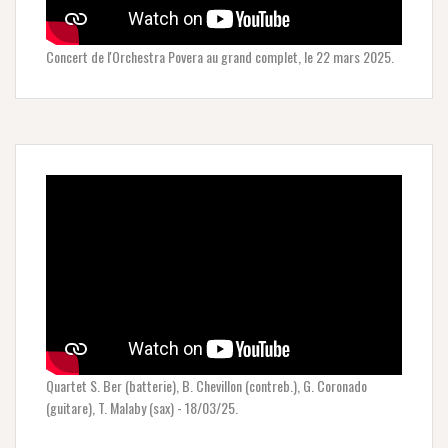
Concert de l'Orchestra Povera au grand complet, le 22 mars 2025.
Quartet S. Ber (batterie), B. Chevillon (contreb.), G. Coronado
(guitare), T. Malaby (sax) - 18/03/25.