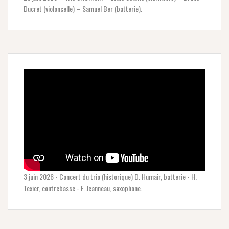
Ducret (violoncelle) – Samuel Ber (batterie).
3 juin 2026 - Concert du trio (historique) D. Humair, batterie - H.
Texier, contrebasse - F. Jeanneau, saxophone.