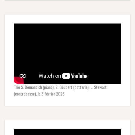
Trio S. Domancich (piano), S. Goubert (batterie), L. Stewart
(contrebasse), le 3 février 2025