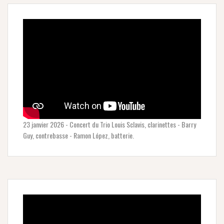
23 janvier 2026 - Concert du Trio Louis Sclavis, clarinettes - Barry
Guy, contrebasse - Ramon López, batterie.