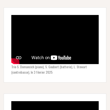
Trio S. Domancich (piano), S. Goubert (batterie), L. Stewart
(contrebasse), le 3 février 2025