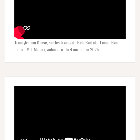
Transylvanian Danse, sur les traces de Béla Bartok - Lucian Ban
piano - Mat Maneri, violon alto - le 4 novembre 2025