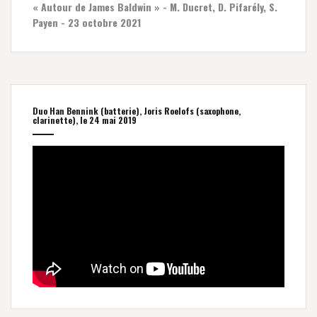
« Autour de James Baldwin » - M. Ducret, D. Pifarély, S.
Payen - 23 octobre 2021
Duo Han Bennink (batterie), Joris Roelofs (saxophone,
clarinette), le 24 mai 2019