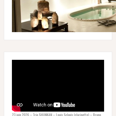
23 juin 2026 – Trio SHUNKAN – Louis Sclavis (clarinette) – Bruno