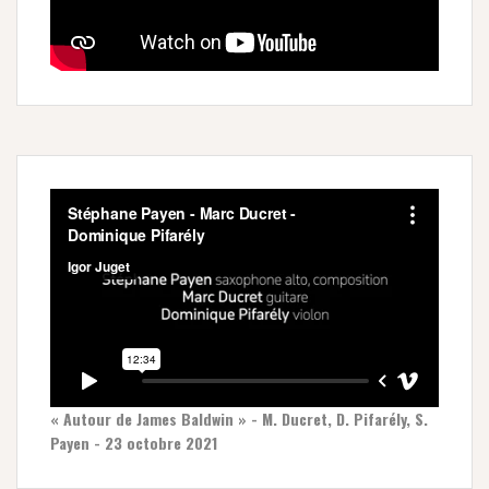
« Autour de James Baldwin » - M. Ducret, D. Pifarély, S.
Payen - 23 octobre 2021