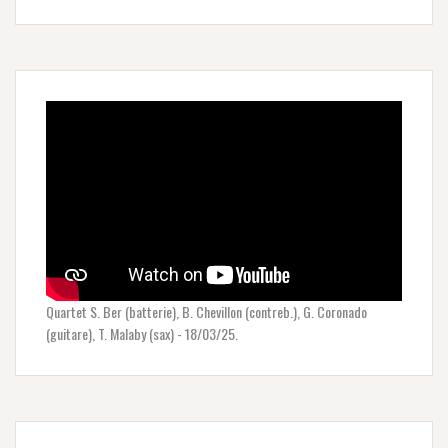
Quartet S. Ber (batterie), B. Chevillon (contreb.), G. Coronado
(guitare), T. Malaby (sax) - 18/03/25.