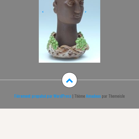
<
>
Fièrement propulsé par WordPress
|
Thème
Amadeus
par Themeisle