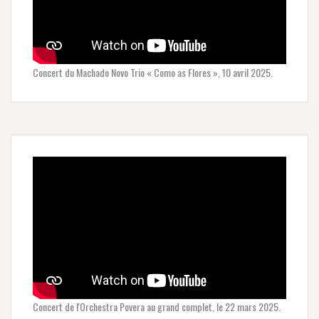
Concert du Machado Novo Trio « Como as Flores », 10 avril 2025.
Concert de l'Orchestra Povera au grand complet, le 22 mars 2025.