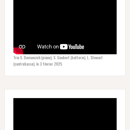
Trio S. Domancich (piano), S. Goubert (batterie), L. Stewart
(contrebasse), le 3 février 2025