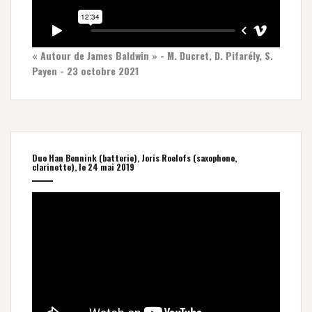
« Autour de James Baldwin » - M. Ducret, D. Pifarély, S.
Payen - 23 octobre 2021
Duo Han Bennink (batterie), Joris Roelofs (saxophone,
clarinette), le 24 mai 2019