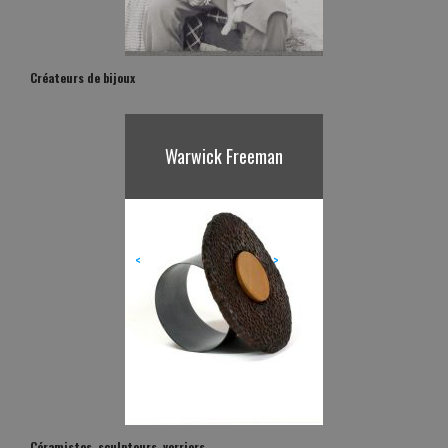
Créateurs de bijoux
Karl Fritsch
<
>
Céramistes, sculpteurs, verriers