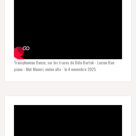
Transylvanian Danse, sur les traces de Béla Bartok - Lucian Ban
piano - Mat Maneri, violon alto - le 4 novembre 2025