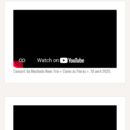
Concert du Machado Novo Trio « Como as Flores », 10 avril 2025.