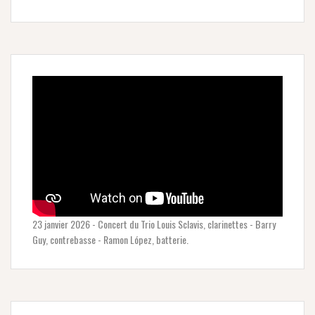
23 janvier 2026 - Concert du Trio Louis Sclavis, clarinettes - Barry
Guy, contrebasse - Ramon López, batterie.