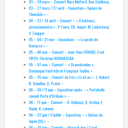
03 – 24 mars – Concert Myra Melford, Ben Goldberg
03 – 27 mars / 27 avril – Exposition « Signes de
l’Invisible » –
04 – 23 / 24 avril – Concert – « 4 batteurs,
percusionnistes » : P. Favre, Ch. Jaeger, M. Lauterburg,
V. Zangger
05 – 04 / 21 mai – Exposition – « Le jardin de
Bomarzo » –
05 – 06 mai – Concert – Jean-Yves EVRARD, Fred
FRITH, Christine WODRASCKA
05 – 07 mai – Concert – « Dramaticules »,
Dominique Fonfrède et Françoise Toullec –
05 – 25 mai – Concert du trio « tri.of.us » : J. Hubert,
B. Schullan, G. Praml –
06 – 09 / 11 juin – Exposition-vente – « Portobello
revient Porte d’Orléans » –
06 – 17 juin – Concert – B. Delbecq, G. Grdina, F.
Houle, K. Loewen
06 – 22 juin / 9 juillet – Exposition – « Autour du
Japon (VI) » –
06 – 30 juin – Concert – Nacarat duo / Carol