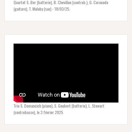
Quartet S. Ber (batterie), B. Chevillon (contreb.), G. Coronado
(guitare), T. Malaby (sax) - 18/03/25.
Trio S. Domancich (piano), S. Goubert (batterie), L. Stewart
(contrebasse), le 3 février 2025