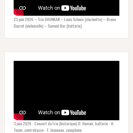
23 juin 2026 – Trio SHUNKAN – Louis Sclavis (clarinette) – Bruno
Ducret (violoncelle) – Samuel Ber (batterie).
3 juin 2026 - Concert du trio (historique) D. Humair, batterie - H.
Texier, contrebasse - F. Jeanneau, saxophone.