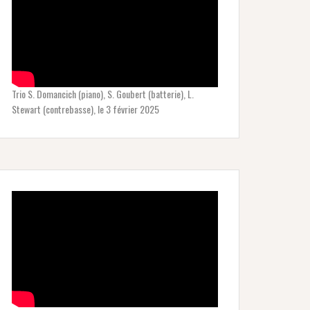
Trio S. Domancich (piano), S. Goubert (batterie), L.
Stewart (contrebasse), le 3 février 2025