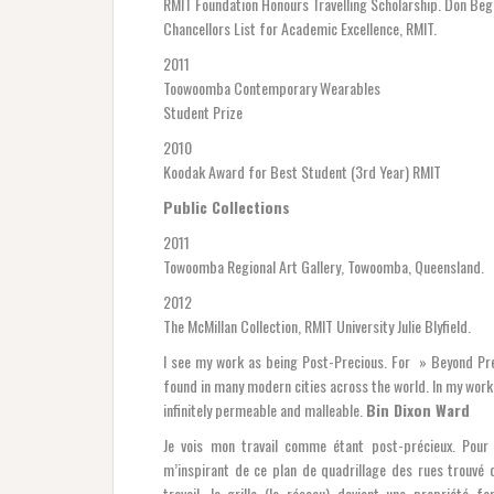
RMIT Foundation Honours Travelling Scholarship. Don Begb
Chancellors List for Academic Excellence, RMIT.
2011
Toowoomba Contemporary Wearables
Student Prize
2010
Koodak Award for Best Student (3rd Year) RMIT
Public Collections
2011
Towoomba Regional Art Gallery, Towoomba, Queensland.
2012
The McMillan Collection, RMIT University Julie Blyfield.
I see my work as being Post-Precious. For » Beyond Pre
found in many modern cities across the world. In my work
infinitely permeable and malleable.
Bin Dixon Ward
Je vois mon travail comme étant post-précieux. Pour 
m’inspirant de ce plan de quadrillage des rues trouvé
travail, la grille (le réseau) devient une propriété