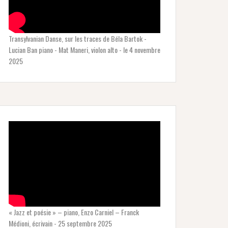
Transylvanian Danse, sur les traces de Béla Bartok -
Lucian Ban piano - Mat Maneri, violon alto - le 4 novembre
2025
« Jazz et poésie » – piano, Enzo Carniel – Franck
Médioni, écrivain - 25 septembre 2025