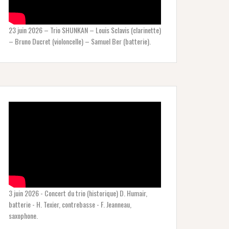
23 juin 2026 – Trio SHUNKAN – Louis Sclavis (clarinette)
– Bruno Ducret (violoncelle) – Samuel Ber (batterie).
3 juin 2026 - Concert du trio (historique) D. Humair,
batterie - H. Texier, contrebasse - F. Jeanneau,
saxophone.