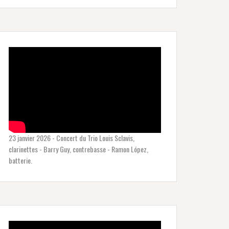
23 janvier 2026 - Concert du Trio Louis Sclavis,
clarinettes - Barry Guy, contrebasse - Ramon López,
batterie.