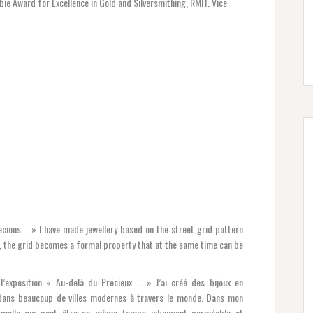
ie Award for Excellence in Gold and Silversmithing, RMIT. Vice
cious… » I have made jewellery based on the street grid pattern
, the grid becomes a formal property that at the same time can be
l’exposition « Au-delà du Précieux … » J’ai créé des bijoux en
 dans beaucoup de villes modernes à travers le monde. Dans mon
 formelle qui peut être en même temps infiniment perméable et