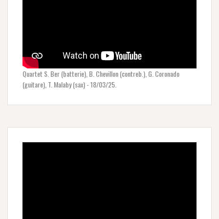
Quartet S. Ber (batterie), B. Chevillon (contreb.), G. Coronado
(guitare), T. Malaby (sax) - 18/03/25.