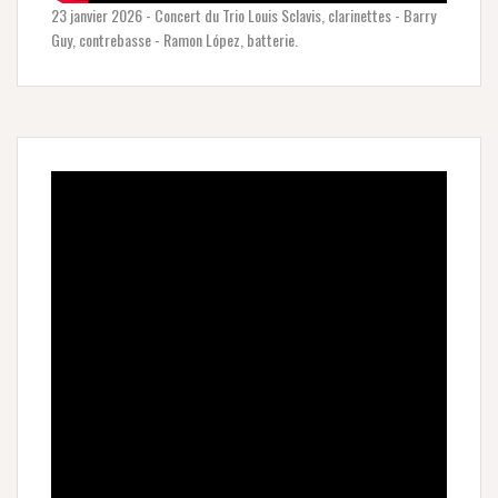
23 janvier 2026 - Concert du Trio Louis Sclavis, clarinettes - Barry
Guy, contrebasse - Ramon López, batterie.