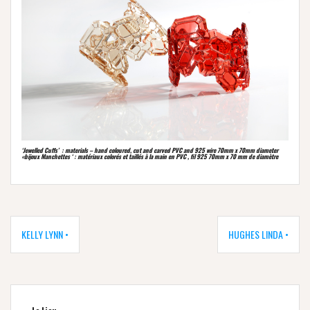
‘Jewelled Cuffs’ : materials – hand coloured, cut and carved PVC and 925 wire 70mm x 70mm diameter
«bijoux Manchettes ‘ : matériaux colorés et taillés à la main en PVC , fil 925 70mm x 70 mm de diamètre
Navigation
de
KELLY LYNN •
HUGHES LINDA •
l’article