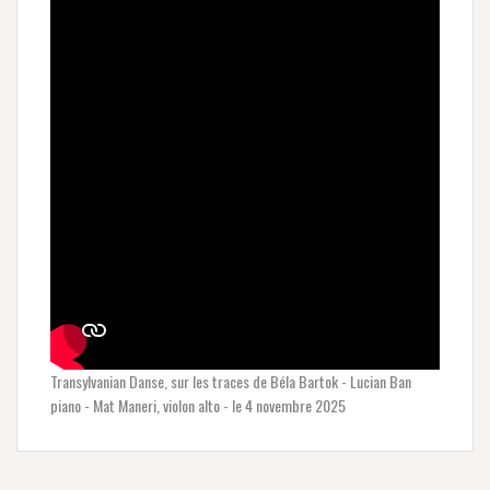
Transylvanian Danse, sur les traces de Béla Bartok - Lucian Ban
piano - Mat Maneri, violon alto - le 4 novembre 2025