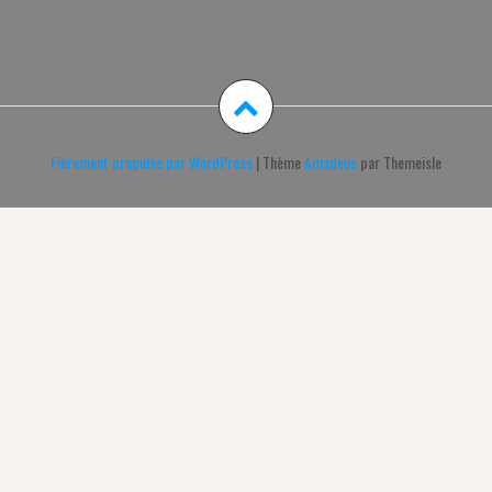
Fièrement propulsé par WordPress
|
Thème
Amadeus
par Themeisle