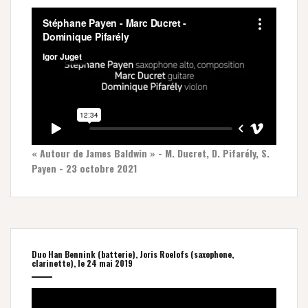
« Autour de James Baldwin » - M. Ducret, D. Pifarély, S.
Payen - 23 octobre 2021
Duo Han Bennink (batterie), Joris Roelofs (saxophone,
clarinette), le 24 mai 2019