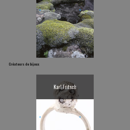
<
>
Créateurs de bijoux
Karl Fritsch
<
>