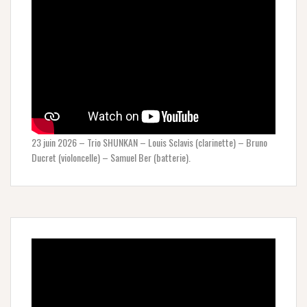
23 juin 2026 – Trio SHUNKAN – Louis Sclavis (clarinette) – Bruno
Ducret (violoncelle) – Samuel Ber (batterie).