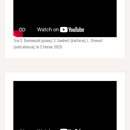
Trio S. Domancich (piano), S. Goubert (batterie), L. Stewart
(contrebasse), le 3 février 2025