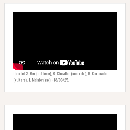
Quartet S. Ber (batterie), B. Chevillon (contreb.), G. Coronado
(guitare), T. Malaby (sax) - 18/03/25.