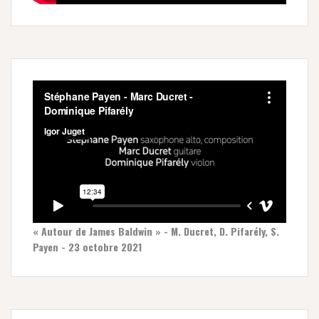
« Autour de James Baldwin » - M. Ducret, D. Pifarély, S.
Payen - 23 octobre 2021