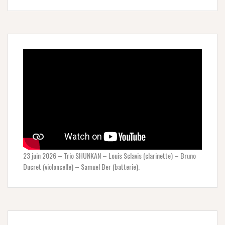
23 juin 2026 – Trio SHUNKAN – Louis Sclavis (clarinette) – Bruno
Ducret (violoncelle) – Samuel Ber (batterie).