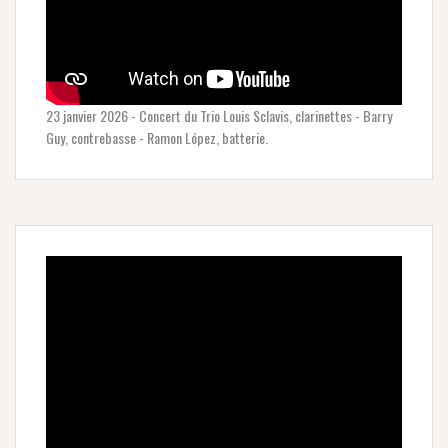
23 janvier 2026 - Concert du Trio Louis Sclavis, clarinettes - Barry
Guy, contrebasse - Ramon López, batterie.