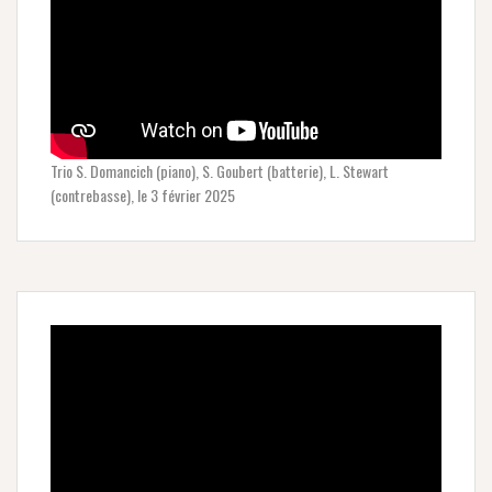
Trio S. Domancich (piano), S. Goubert (batterie), L. Stewart
(contrebasse), le 3 février 2025