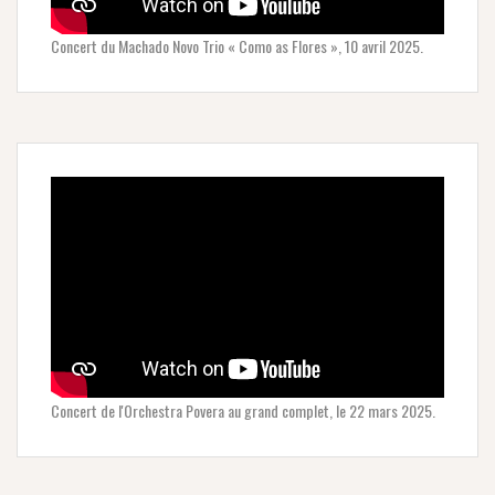
Concert du Machado Novo Trio « Como as Flores », 10 avril 2025.
Concert de l'Orchestra Povera au grand complet, le 22 mars 2025.