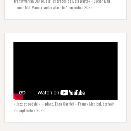
Transylvanian Danse, sur les traces de Béla Bartok - Lucian Ban
piano - Mat Maneri, violon alto - le 4 novembre 2025
« Jazz et poésie » – piano, Enzo Carniel – Franck Médioni, écrivain -
25 septembre 2025