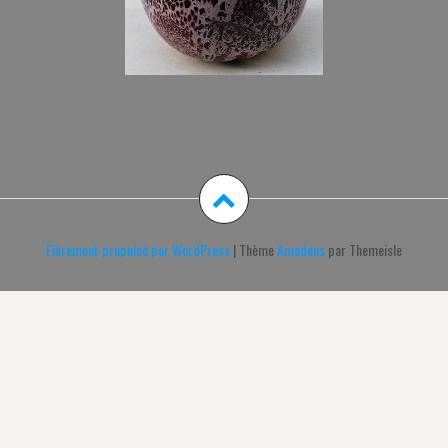
Fièrement propulsé par WordPress
|
Thème
Amadeus
par Themeisle