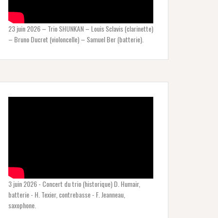
23 juin 2026 – Trio SHUNKAN – Louis Sclavis (clarinette)
– Bruno Ducret (violoncelle) – Samuel Ber (batterie).
3 juin 2026 - Concert du trio (historique) D. Humair,
batterie - H. Texier, contrebasse - F. Jeanneau,
saxophone.