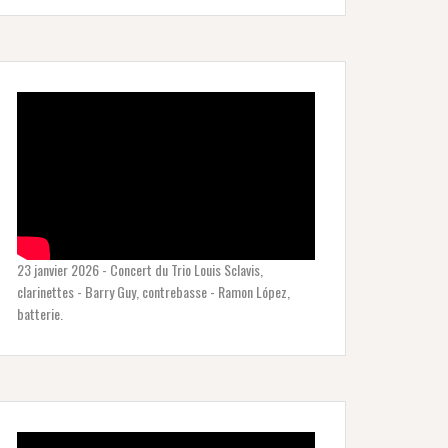
23 janvier 2026 - Concert du Trio Louis Sclavis,
clarinettes - Barry Guy, contrebasse - Ramon López,
batterie.