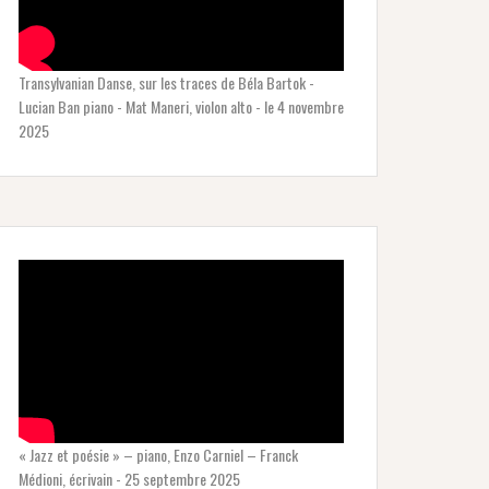
Transylvanian Danse, sur les traces de Béla Bartok -
Lucian Ban piano - Mat Maneri, violon alto - le 4 novembre
2025
« Jazz et poésie » – piano, Enzo Carniel – Franck
Médioni, écrivain - 25 septembre 2025