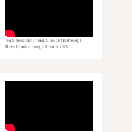
Trio S. Domancich (piano), S. Goubert (batterie), L.
Stewart (contrebasse), le 3 février 2025