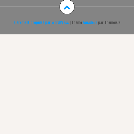
Fièrement propulsé par WordPress
|
Thème
Amadeus
par Themeisle