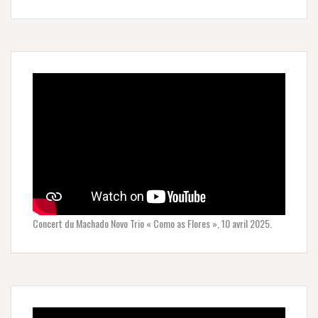
Concert du Machado Novo Trio « Como as Flores », 10 avril 2025.