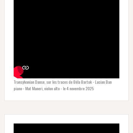
Transylvanian Danse, sur les traces de Béla Bartok - Lucian Ban
piano - Mat Maneri, violon alto - le 4 novembre 2025