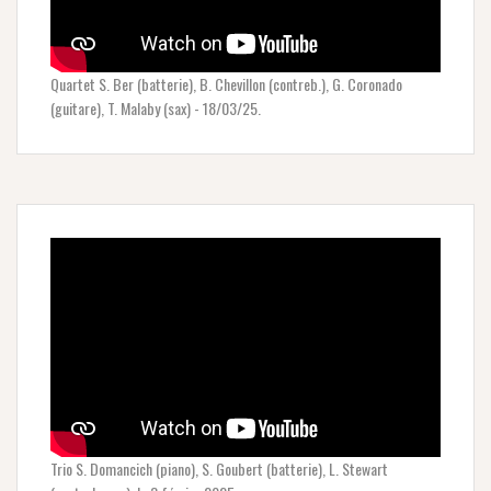
Quartet S. Ber (batterie), B. Chevillon (contreb.), G. Coronado
(guitare), T. Malaby (sax) - 18/03/25.
Trio S. Domancich (piano), S. Goubert (batterie), L. Stewart