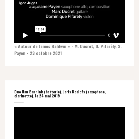
« Autour de James Baldwin » - M. Ducret, D. Pifarély, S.
Payen - 23 octobre 2021
Duo Han Bennink (batterie), Joris Roelofs (saxophone,
clarinette), le 24 mai 2019