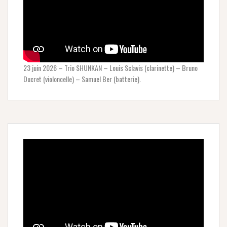
23 juin 2026 – Trio SHUNKAN – Louis Sclavis (clarinette) – Bruno
Ducret (violoncelle) – Samuel Ber (batterie).