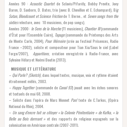
Années 90 :
Acoustic Quartet
de Sclavis/Pifarély, Bobby Previte, Joey
Baron, D. Sanborn, D. Bates, trio (avec B. Chevillon et E. Echampard), B
ig
Satan, Bloodcount et Science Friction
de T. Berne… et
Seven songs from the
sixties
relecture, avec 10 musiciens, de pop songs).
Années 2000 :
le Sens de la Marche
(11 musiciens),
Chantier III
(commande
d’État pour l’Ensemble Cairn),
Tapage
(commande du Printemps des Arts
de Monte Carlo, 2004),
Pour Mémoire
(crée au festival Présences, Radio
France –2002), soliste et compositeur pour Tian Xia/Sous le ciel (Label
Forge/2007),
Apparitions
, création enregistrée à Radio-France, avec
Sylvaine Hélary et Noémi Boutin (2013).
MUSIQUE ET LITTÉRATURE
– Qui Parle? (Sketch)
, dans lequel textes, musique, voix et rythme étaient
étroitement mêlés, 2003.
– Happy Together
(commande de
Canal 93
) jouait avec les échos sonores
et textuels de mai 68, 2008.
– Soliste dans l’opéra de Marc Monnet
Pan!
texte de C.Tarkos, (Opéra
National du Rhin), 2004.
–
Un sang d’encre fait se côtoyer « la Colonie Pénitentiaire » de Kafka, « la
Belle au Bois dormant »
et des rapports de religieux espagnols sur la
colonisation en Amérique centrale (2007-2011).