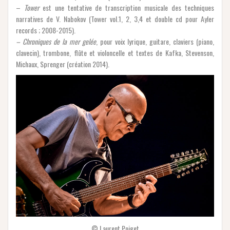
–
Tower
est une tentative de transcription musicale des techniques
narratives de V. Nabokov (Tower vol.1, 2, 3,4 et double cd pour Ayler
records ; 2008-2015).
– Chroniques de la mer gelée
, pour voix lyrique, guitare, claviers (piano,
clavecin), trombone, flûte et violoncelle et textes de Kafka, Stevenson,
Michaux, Sprenger (création 2014).
© Laurent Poiget