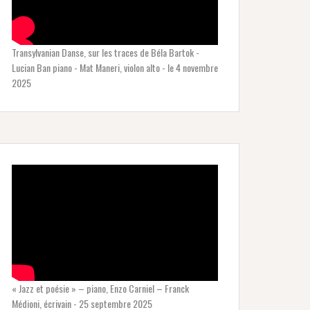
Transylvanian Danse, sur les traces de Béla Bartok -
Lucian Ban piano - Mat Maneri, violon alto - le 4 novembre
2025
« Jazz et poésie » – piano, Enzo Carniel – Franck
Médioni, écrivain - 25 septembre 2025