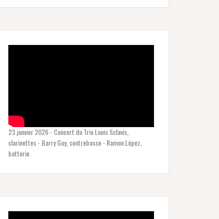
23 janvier 2026 - Concert du Trio Louis Sclavis,
clarinettes - Barry Guy, contrebasse - Ramon López,
batterie.