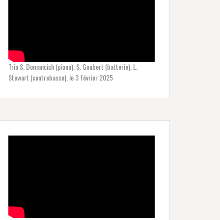
Trio S. Domancich (piano), S. Goubert (batterie), L.
Stewart (contrebasse), le 3 février 2025