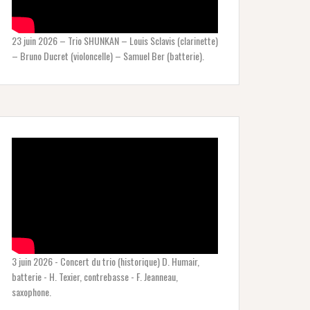
23 juin 2026 – Trio SHUNKAN – Louis Sclavis (clarinette)
– Bruno Ducret (violoncelle) – Samuel Ber (batterie).
3 juin 2026 - Concert du trio (historique) D. Humair,
batterie - H. Texier, contrebasse - F. Jeanneau,
saxophone.