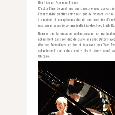
Née à Aix-en-Provence, France.
C’est à l’âge de vingt ans que Christine Wodrascka déco
l’expressivité qu’offre cette musique de l’instant, elle se 
françaises et européennes depuis une trentaine d’ann
musique improvisée comme Joëlle Léandre, Fred Frith, R
Nourrie par la musique contemporaine, en particulie
notamment dans son duo de piano Iana avec Betty Hovette. 
diverses formations, en duo et trio avec Jean-Yves Evr
actuellement partie du projet « The Bridge » mené par
Chicago.