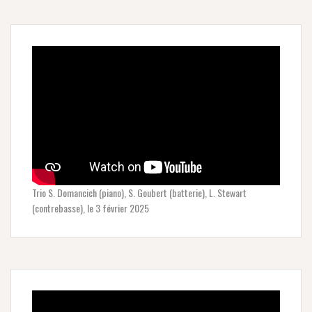
Trio S. Domancich (piano), S. Goubert (batterie), L. Stewart
(contrebasse), le 3 février 2025