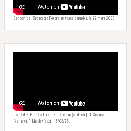
Concert de l'Orchestra Povera au grand complet, le 22 mars 2025.
Quartet S. Ber (batterie), B. Chevillon (contreb.), G. Coronado
(guitare), T. Malaby (sax) - 18/03/25.