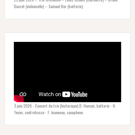
Ducret (violoncelle) – Samuel Ber (batterie).
3 juin 2026 - Concert du trio (historique) D. Humair, batterie - H.
Texier, contrebasse - F. Jeanneau, saxophone.