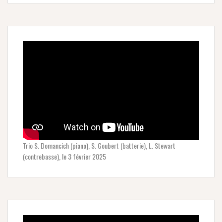
Trio S. Domancich (piano), S. Goubert (batterie), L. Stewart
(contrebasse), le 3 février 2025