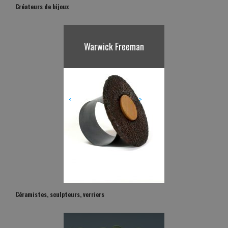
Créateurs de bijoux
Karl Fritsch
<
>
Céramistes, sculpteurs, verriers