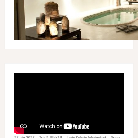
23 juin 2026 – Trio SHUNKAN – Louis Sclavis (clarinette) – Bruno