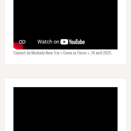
Concert du Machado Novo Trio « Como as Flores », 10 avril 2025.