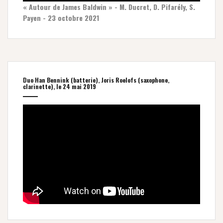
« Autour de James Baldwin » - M. Ducret, D. Pifarély, S.
Payen - 23 octobre 2021
Duo Han Bennink (batterie), Joris Roelofs (saxophone,
clarinette), le 24 mai 2019