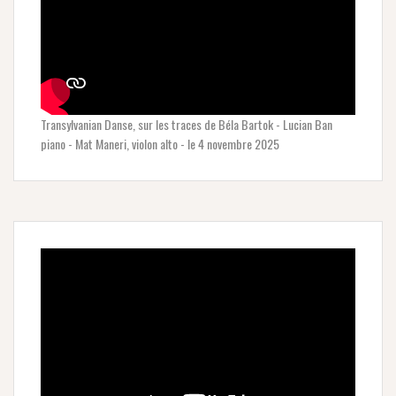
Transylvanian Danse, sur les traces de Béla Bartok - Lucian Ban
piano - Mat Maneri, violon alto - le 4 novembre 2025