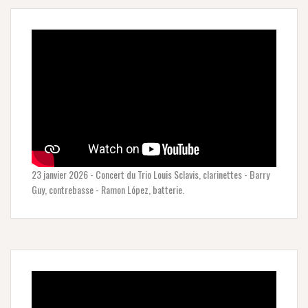
23 janvier 2026 - Concert du Trio Louis Sclavis, clarinettes - Barry
Guy, contrebasse - Ramon López, batterie.