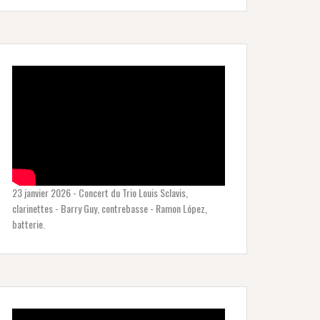
23 janvier 2026 - Concert du Trio Louis Sclavis,
clarinettes - Barry Guy, contrebasse - Ramon López,
batterie.