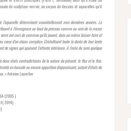
ionale de sculpteur-verrier, un corpus de dessins et aquarelles qu’il
e l’aquarelle déterminent essentiellement mes dernières œuvres. La
ntribuent à l’émergence au bout du pinceau comme au sein de la masse
du verre ont ceci de commun qu’ils jouent, dans un même laisser-faire et
u cœur d’un chaos complice. Cristallisant toute la durée de leur lente
 de signes qui apaisent l’attente intérieure. A l’orée du sens quelque
ux états contradictoires de la nature du présent, le flux et le fixe.
 éternité en bascule ou encore apparition disparaissant, autant d’états de
ux. »
Antoine Leperlier
SA (2005 )
rt( 2014)
4)