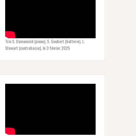
Trio S. Domancich (piano), S. Goubert (batterie), L.
Stewart (contrebasse), le 3 février 2025