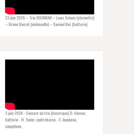
23 juin 2026 – Trio SHUNKAN – Louis Sclavis (clarinette)
– Bruno Ducret (violoncelle) – Samuel Ber (batterie).
3 juin 2026 - Concert du trio (historique) D. Humair,
batterie - H. Texier, contrebasse - F. Jeanneau,
saxophone.