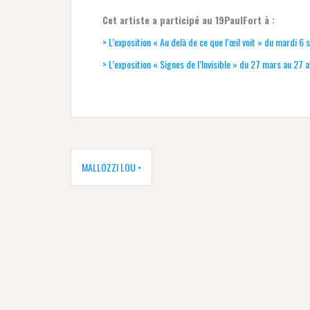
Cet artiste a participé au 19PaulFort à :
> L’exposition « Au delà de ce que l’œil voit » du mard
> L’exposition « Signes de l’Invisible » du 27 mars au 27 a
Navigation
de
MALLOZZI LOU •
l’article