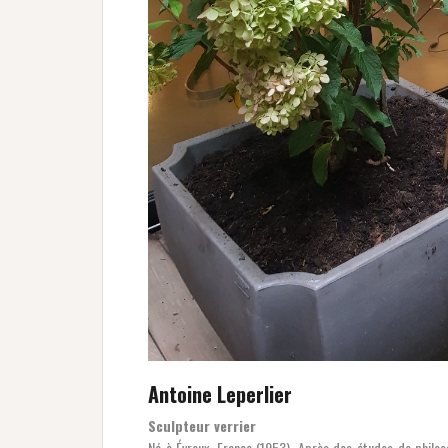
Antoine Leperlier
Sculpteur verrier
Né à Évreux, France (1953). Après des études de philoso