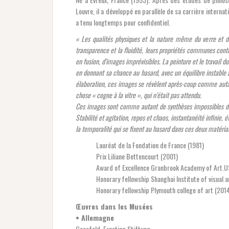
Louvre, il a développé en parallèle de sa carrière internat
a tenu longtemps pour confidentiel.
« Les qualités physiques et la nature même du verre et d
transparence et la fluidité, leurs propriétés communes co
en fusion, d’images imprévisibles. La peinture et le travail 
en donnant sa chance au hasard, avec un équilibre instable a
élaboration, ces images se révèlent après-coup comme autant
chose « cogne à la vitre », qui n’était pas attendu.
Ces images sont comme autant de synthèses impossibles de de
Stabilité et agitation, repos et chaos, instantanéité infinie,
la temporalité qui se fixent au hasard dans ces deux matéria
Lauréat de la Fondation de France (1981)
Prix Liliane Bettencourt (2001)
Award of Excellence Granbrook Academy of Art.U
Honorary fellowship Shanghai Institute of visual a
Honorary fellowship Plymouth college of art (201
Œuvres dans les Musées
• Allemagne
Coesfeld, Ernsting Stiftung.