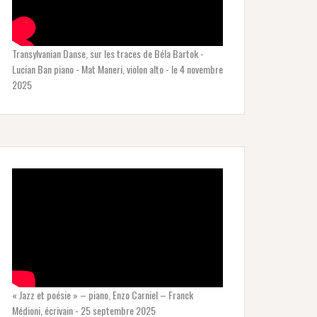
Transylvanian Danse, sur les traces de Béla Bartok -
Lucian Ban piano - Mat Maneri, violon alto - le 4 novembre
2025
« Jazz et poésie » – piano, Enzo Carniel – Franck
Médioni, écrivain - 25 septembre 2025