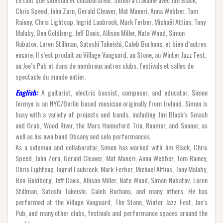
Chris Speed, John Zorn, Gerald Cleaver, Mat Maneri, Anna Webber, Tom
Rainey, Chris Lightcap, Ingrid Laubrock, Mark Ferber, Michaël Attias, Tony
Malaby, Ben Goldberg, Jeff Davis, Allison Miller, Nate Wood, Simon
Nabatov, Loren Stillman, Satoshi Takeishi, Caleb Burhans, et bien d’autres
encore. Il s’est produit au Village Vanguard, au Stone, au Winter Jazz Fest,
au Joe’s Pub et dans de nombreux autres clubs, festivals et salles de
spectacle du monde entier.
English:
A guitarist, electric bassist, composer, and educator, Simon
Jermyn is an NYC/Berlin based musician originally from Ireland. Simon is
busy with a variety of projects and bands, including Jim Black’s Smash
and Grab, Wood River, the Marc Hannaford Trio, Roamer, and Sooner, as
well as his own band Obsany and solo performances.
As a sideman and collaborator, Simon has worked with Jim Black, Chris
Speed, John Zorn, Gerald Cleaver, Mat Maneri, Anna Webber, Tom Rainey,
Chris Lightcap, Ingrid Laubrock, Mark Ferber, Michaël Attias, Tony Malaby,
Ben Goldberg, Jeff Davis, Allison Miller, Nate Wood, Simon Nabatov, Loren
Stillman, Satoshi Takeishi, Caleb Burhans, and many others. He has
performed at the Village Vanguard, The Stone, Winter Jazz Fest, Joe’s
Pub, and many other clubs, festivals and performance spaces around the