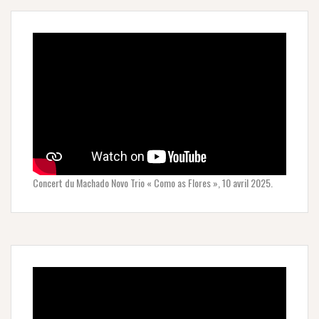
Concert du Machado Novo Trio « Como as Flores », 10 avril 2025.