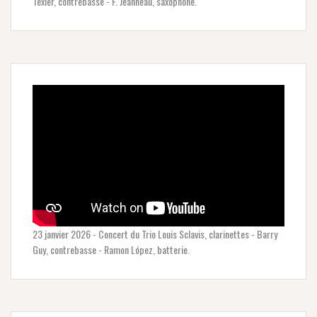
Texier, contrebasse - F. Jeanneau, saxophone.
23 janvier 2026 - Concert du Trio Louis Sclavis, clarinettes - Barry
Guy, contrebasse - Ramon López, batterie.