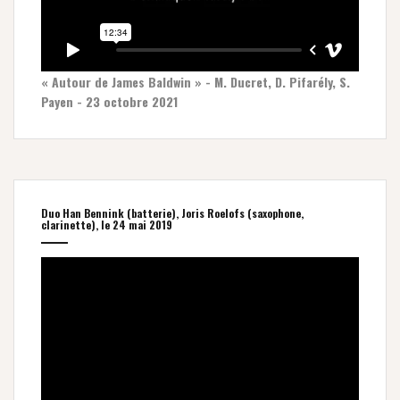
« Autour de James Baldwin » - M. Ducret, D. Pifarély, S.
Payen - 23 octobre 2021
Duo Han Bennink (batterie), Joris Roelofs (saxophone,
clarinette), le 24 mai 2019