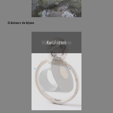
Créateurs de bijoux
Karl Fritsch
<
>