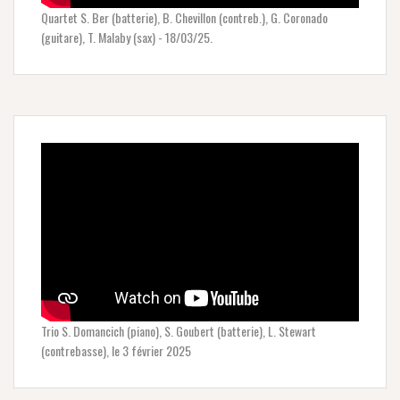
Quartet S. Ber (batterie), B. Chevillon (contreb.), G. Coronado
(guitare), T. Malaby (sax) - 18/03/25.
Trio S. Domancich (piano), S. Goubert (batterie), L. Stewart
(contrebasse), le 3 février 2025