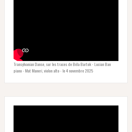
Transylvanian Danse, sur les traces de Béla Bartok - Lucian Ban
piano - Mat Maneri, violon alto - le 4 novembre 2025