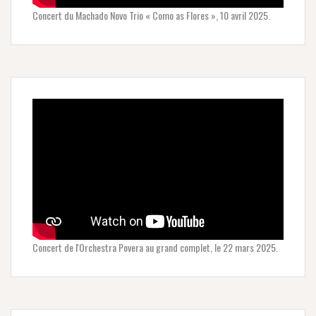
Concert du Machado Novo Trio « Como as Flores », 10 avril 2025.
Concert de l'Orchestra Povera au grand complet, le 22 mars 2025.