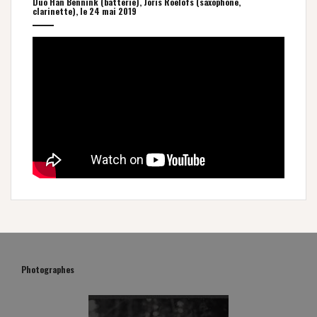
Duo Han Bennink (batterie), Joris Roelofs (saxophone,
clarinette), le 24 mai 2019
Photographes