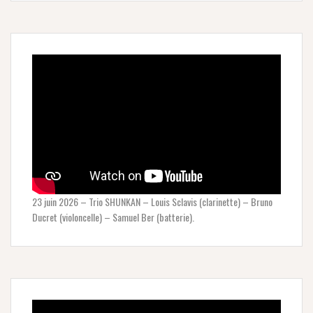
23 juin 2026 – Trio SHUNKAN – Louis Sclavis (clarinette) – Bruno
Ducret (violoncelle) – Samuel Ber (batterie).