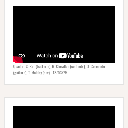
Quartet S. Ber (batterie), B. Chevillon (contreb.), G. Coronado
(guitare), T. Malaby (sax) - 18/03/25.