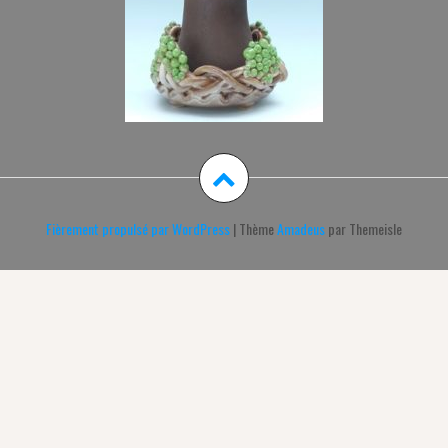
Fièrement propulsé par WordPress
|
Thème
Amadeus
par Themeisle