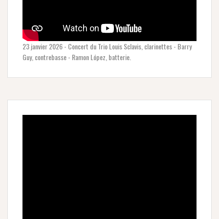
23 janvier 2026 - Concert du Trio Louis Sclavis, clarinettes - Barry
Guy, contrebasse - Ramon López, batterie.