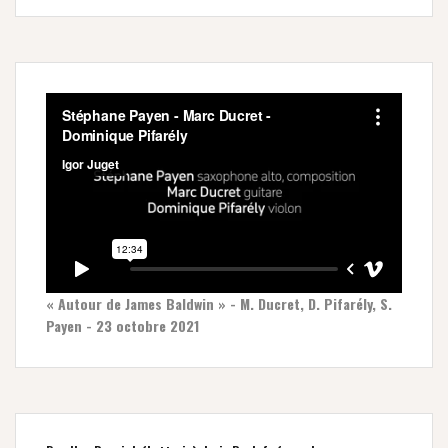
« Autour de James Baldwin » - M. Ducret, D. Pifarély, S.
Payen - 23 octobre 2021