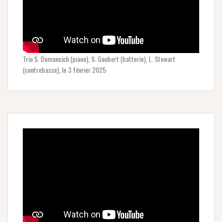
Trio S. Domancich (piano), S. Goubert (batterie), L. Stewart
(contrebasse), le 3 février 2025