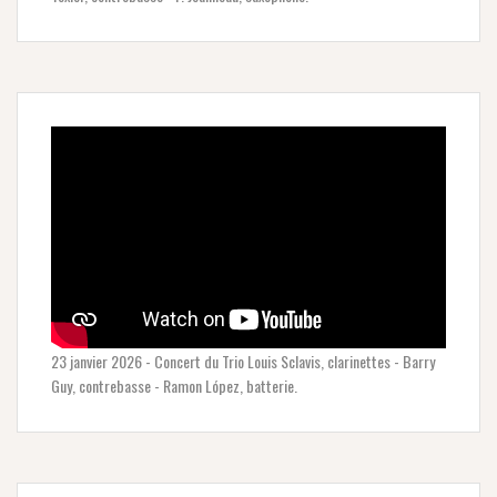
23 janvier 2026 - Concert du Trio Louis Sclavis, clarinettes - Barry
Guy, contrebasse - Ramon López, batterie.