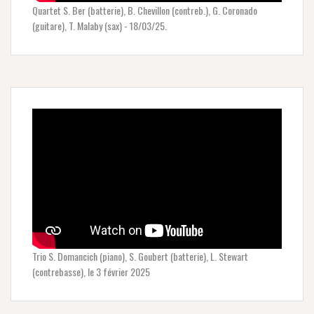
Quartet S. Ber (batterie), B. Chevillon (contreb.), G. Coronado
(guitare), T. Malaby (sax) - 18/03/25.
Trio S. Domancich (piano), S. Goubert (batterie), L. Stewart
(contrebasse), le 3 février 2025