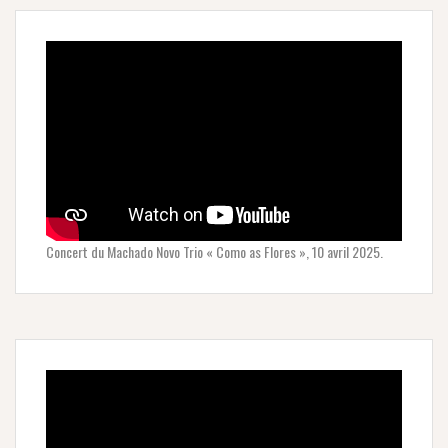
Concert du Machado Novo Trio « Como as Flores », 10 avril 2025.