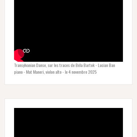
Transylvanian Danse, sur les traces de Béla Bartok - Lucian Ban
piano - Mat Maneri, violon alto - le 4 novembre 2025