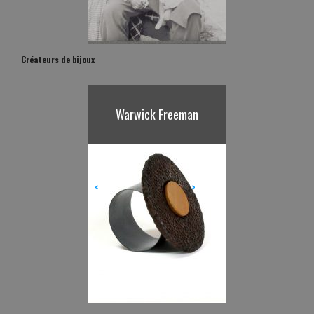
Créateurs de bijoux
Warwick Freeman
<
>