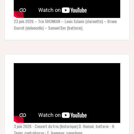
23 juin 2026 – Trio SHUNKAN – Louis Sclavis (clarinette) – Bruno
Ducret (violoncelle) – Samuel Ber (batterie).
3 juin 2026 - Concert du trio (historique) D. Humair, batterie - H.
Texier, contrebasse - F. Jeanneau, saxophone.