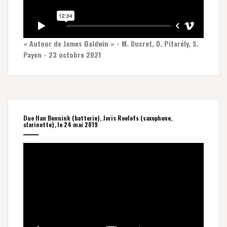
« Autour de James Baldwin » - M. Ducret, D. Pifarély, S.
Payen - 23 octobre 2021
Duo Han Bennink (batterie), Joris Roelofs (saxophone,
clarinette), le 24 mai 2019