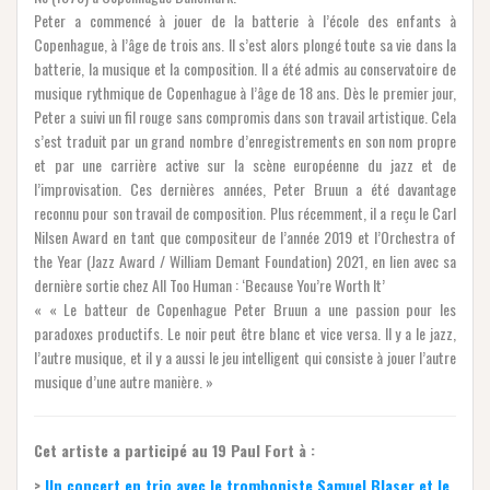
Peter a commencé à jouer de la batterie à l’école des enfants à
Copenhague, à l’âge de trois ans. Il s’est alors plongé toute sa vie dans la
batterie, la musique et la composition. Il a été admis au conservatoire de
musique rythmique de Copenhague à l’âge de 18 ans. Dès le premier jour,
Peter a suivi un fil rouge sans compromis dans son travail artistique. Cela
s’est traduit par un grand nombre d’enregistrements en son nom propre
et par une carrière active sur la scène européenne du jazz et de
l’improvisation. Ces dernières années, Peter Bruun a été davantage
reconnu pour son travail de composition. Plus récemment, il a reçu le Carl
Nilsen Award en tant que compositeur de l’année 2019 et l’Orchestra of
the Year (Jazz Award / William Demant Foundation) 2021, en lien avec sa
dernière sortie chez All Too Human : ‘Because You’re Worth It’
« « Le batteur de Copenhague Peter Bruun a une passion pour les
paradoxes productifs. Le noir peut être blanc et vice versa. Il y a le jazz,
l’autre musique, et il y a aussi le jeu intelligent qui consiste à jouer l’autre
musique d’une autre manière. »
Cet artiste a participé au 19 Paul Fort à :
>
Un concert en trio avec le tromboniste Samuel Blaser et le