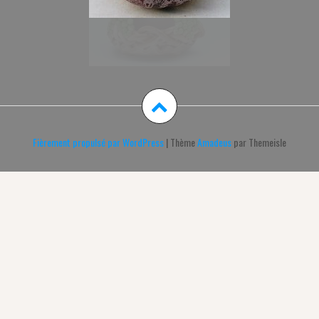
Fièrement propulsé par WordPress
|
Thème
Amadeus
par Themeisle