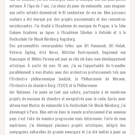
enfance. À l’âge de 7 ans, j’ai choisi de jouer du violoncelle, sans imaginer
que cette activité deviendrait le fil conducteur de ma vie. Mon parcours
scolaire a été marqué par des projets passionnants et des rencontres
enrichissantes. J’ai étudié à l’Académie de musique de Prague, à la Toho
Gakuen Academy au Japon, à l’Académie Sibelius à Helsinki et à la
Hochschule für Musik Nürnberg Augsburg.
Des personnalités remarquables telles que Jiří Hanousek, Jiří Hošek,
Victoria Jägling, Arto Noras, Mstislav Rostropovich, Siegmund von
Hausseger et Miklos Perenyi ont joué un rôle clé dans mon développement
artistique. À partir de mes 16 ans, j’ai eu l’opportunité de travailler
parallèlement à mes études avec des orchestres professionnels tels que
l’Orchestre philharmonique Janáček, la Philharmonie de Moravie,
l’Orchestre de chambre Berg, l’EUCO et la Philharmonie
der Nationen. J’ai jouée en tant que soliste, participée à de nombreux
projets de musique de chambre et enregistrée pour la radio. Après avoir
obtenu mon Master de violoncelle à la Hochschule für Musik Nürnberg, j’ai
déménagé à Paris. Mon entrée dans le monde professionnel d’un nouveau
pays s’est faite de manière progressive mais déterminée. Forte de mon
expérience, j’ai développé plusieurs projets artistiques, intégré des
compagnies culturelles de grande envergure et j’ai été invitée à jouer au