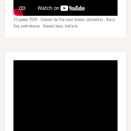
23 janvier 2026 - Concert du Trio Louis Sclavis, clarinettes - Barry
Guy, contrebasse - Ramon López, batterie.