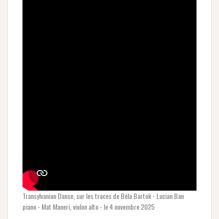
Transylvanian Danse, sur les traces de Béla Bartok - Lucian Ban
piano - Mat Maneri, violon alto - le 4 novembre 2025