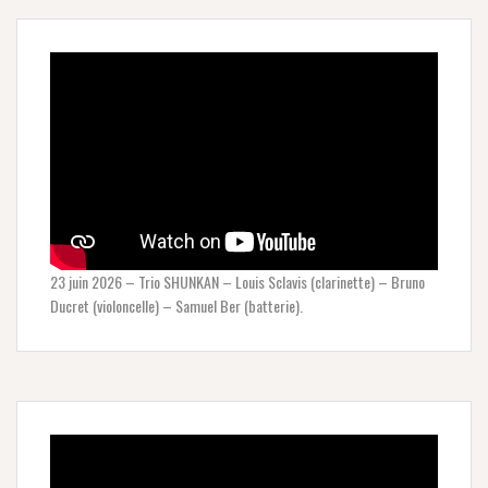
23 juin 2026 – Trio SHUNKAN – Louis Sclavis (clarinette) – Bruno
Ducret (violoncelle) – Samuel Ber (batterie).