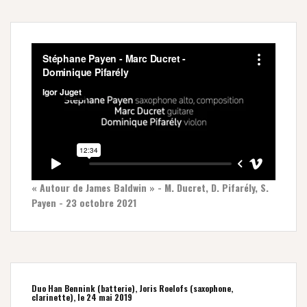
« Autour de James Baldwin » - M. Ducret, D. Pifarély, S.
Payen - 23 octobre 2021
Duo Han Bennink (batterie), Joris Roelofs (saxophone,
clarinette), le 24 mai 2019