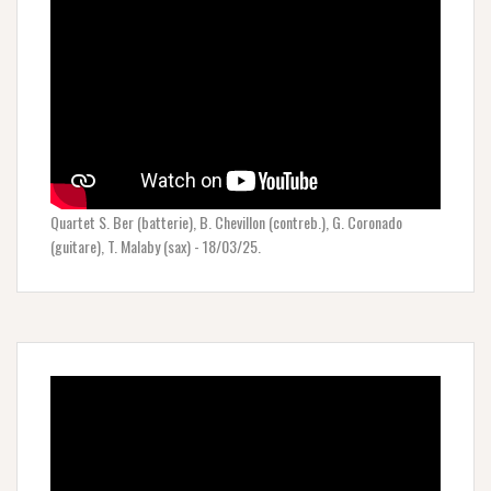
Quartet S. Ber (batterie), B. Chevillon (contreb.), G. Coronado
(guitare), T. Malaby (sax) - 18/03/25.