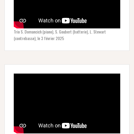
Trio S. Domancich (piano), S. Goubert (batterie), L. Stewart
(contrebasse), le 3 février 2025