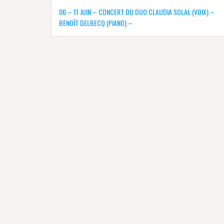
Navigation
de
06 – 11 JUIN – CONCERT DU DUO CLAUDIA SOLAL (VOIX) –
l’article
BENOÎT DELBECQ (PIANO) –