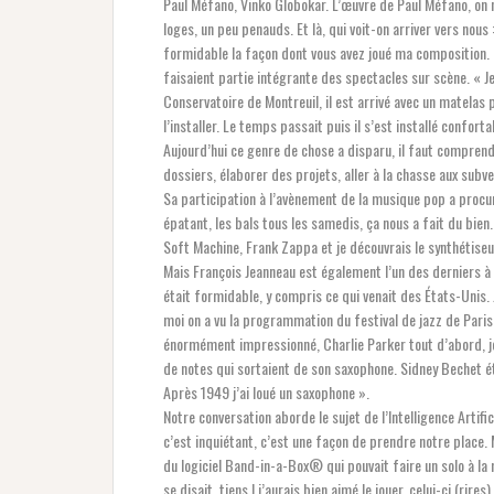
Paul Méfano, Vinko Globokar. L’œuvre de Paul Méfano, on ne
loges, un peu penauds. Et là, qui voit-on arriver vers nous
formidable la façon dont vous avez joué ma composition. I
faisaient partie intégrante des spectacles sur scène. « 
Conservatoire de Montreuil, il est arrivé avec un matelas 
l’installer. Le temps passait puis il s’est installé confort
Aujourd’hui ce genre de chose a disparu, il faut compren
dossiers, élaborer des projets, aller à la chasse aux subve
Sa participation à l’avènement de la musique pop a procu
épatant, les bals tous les samedis, ça nous a fait du bien
Soft Machine, Frank Zappa et je découvrais le synthétiseur
Mais François Jeanneau est également l’un des derniers à a
était formidable, y compris ce qui venait des États-Unis. 
moi on a vu la programmation du festival de jazz de Paris, 
énormément impressionné, Charlie Parker tout d’abord, je
de notes qui sortaient de son saxophone. Sidney Bechet éta
Après 1949 j’ai loué un saxophone ».
Notre conversation aborde le sujet de l’Intelligence Artifi
c’est inquiétant, c’est une façon de prendre notre place. Ma
du logiciel Band-in-a-Box® qui pouvait faire un solo à la 
se disait, tiens ! j’aurais bien aimé le jouer, celui-ci (rir