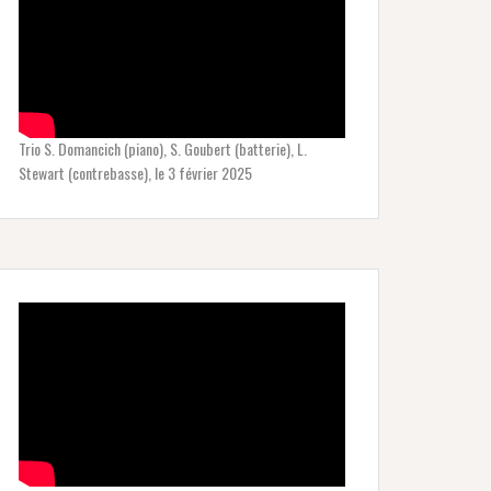
Trio S. Domancich (piano), S. Goubert (batterie), L.
Stewart (contrebasse), le 3 février 2025