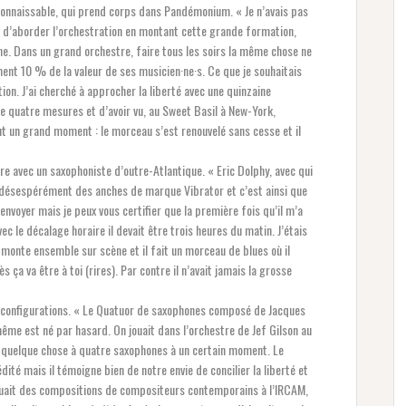
onnaissable, qui prend corps dans Pandémonium. « Je n’avais pas
ité d’aborder l’orchestration en montant cette grande formation,
. Dans un grand orchestre, faire tous les soirs la même chose ne
ent 10 % de la valeur de ses musicien·ne·s. Ce que je souhaitais
ion. J’ai cherché à approcher la liberté avec une quinzaine
ne quatre mesures et d’avoir vu, au Sweet Basil à New-York,
fut un grand moment : le morceau s’est renouvelé sans cesse et il
re avec un saxophoniste d’outre-Atlantique. « Eric Dolphy, avec qui
it désespérément des anches de marque Vibrator et c’est ainsi que
 envoyer mais je peux vous certifier que la première fois qu’il m’a
c le décalage horaire il devait être trois heures du matin. J’étais
n monte ensemble sur scène et il fait un morceau de blues où il
 ça va être à toi (rires). Par contre il n’avait jamais la grosse
s configurations. « Le Quatuor de saxophones composé de Jacques
me est né par hasard. On jouait dans l’orchestre de Jef Gilson au
re quelque chose à quatre saxophones à un certain moment. Le
té mais il témoigne bien de notre envie de concilier la liberté et
n jouait des compositions de compositeurs contemporains à l’IRCAM,