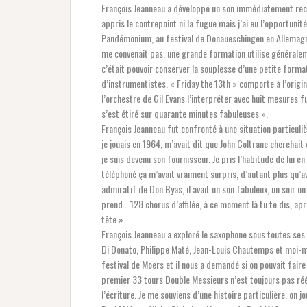
François Jeanneau a développé un son immédiatement rec
appris le contrepoint ni la fugue mais j’ai eu l’opportun
Pandémonium, au festival de Donaueschingen en Allemagne
me convenait pas, une grande formation utilise généralem
c’était pouvoir conserver la souplesse d’une petite format
d’instrumentistes. « Friday the 13th » comporte à l’origi
l’orchestre de Gil Evans l’interpréter avec huit mesures 
s’est étiré sur quarante minutes fabuleuses ».
François Jeanneau fut confronté à une situation particuliè
je jouais en 1964, m’avait dit que John Coltrane chercha
je suis devenu son fournisseur. Je pris l’habitude de lui en
téléphoné ça m’avait vraiment surpris, d’autant plus qu’ave
admiratif de Don Byas, il avait un son fabuleux, un soir o
prend… 128 chorus d’affilée, à ce moment là tu te dis, après
tête ».
François Jeanneau a exploré le saxophone sous toutes se
Di Donato, Philippe Maté, Jean-Louis Chautemps et moi-mê
festival de Moers et il nous a demandé si on pouvait fai
premier 33 tours Double Messieurs n’est toujours pas réédi
l’écriture. Je me souviens d’une histoire particulière, o