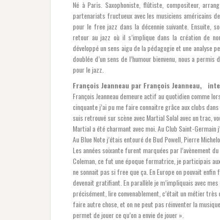
Né à Paris. Saxophoniste, flûtiste, compositeur, arrang
partenariats fructueux avec les musiciens américains de
pour le free jazz dans la décennie suivante. Ensuite, s
retour au jazz où il s’implique dans la création de n
développé un sens aigu de la pédagogie et une analyse pe
doublée d’un sens de l’humour bienvenu, nous a permis d
pour le jazz.
François Jeanneau par François Jeanneau, inte
François Jeanneau demeure actif au quotidien comme lorsq
cinquante j’ai pu me faire connaitre grâce aux clubs dans
suis retrouvé sur scène avec Martial Solal avec un trac, v
Martial a été charmant avec moi. Au Club Saint-Germain j’
Au Blue Note j’étais entouré de Bud Powell, Pierre Michelot
Les années soixante furent marquées par l’avènement du f
Coleman, ce fut une époque formatrice, je participais aux 
ne sonnait pas si free que ça. En Europe on pouvait enfin
devenait gratifiant. En parallèle je m’impliquais avec mes
précisément, lire convenablement, c’était un métier très di
faire autre chose, et on ne peut pas réinventer la musique
permet de jouer ce qu’on a envie de jouer ».