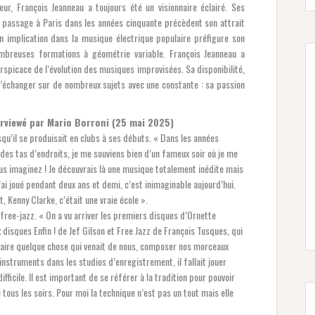
eur, François Jeanneau a toujours été un visionnaire éclairé. Ses
 passage à Paris dans les années cinquante précèdent son attrait
on implication dans la musique électrique populaire préfigure son
ombreuses formations à géométrie variable. François Jeanneau a
rspicace de l’évolution des musiques improvisées. Sa disponibilité,
’échanger sur de nombreux sujets avec une constante : sa passion
rviewé par Mario Borroni (25 mai 2025)
u’il se produisait en clubs à ses débuts. « Dans les années
 des tas d’endroits, je me souviens bien d’un fameux soir où je me
ous imaginez ! Je découvrais là une musique totalement inédite mais
ai joué pendant deux ans et demi, c’est inimaginable aujourd’hui.
, Kenny Clarke, c’était une vraie école ».
ree-jazz. « On a vu arriver les premiers disques d’Ornette
disques Enfin ! de Jef Gilson et Free Jazz de François Tusques, qui
 faire quelque chose qui venait de nous, composer nos morceaux
 instruments dans les studios d’enregistrement, il fallait jouer
fficile. Il est important de se référer à la tradition pour pouvoir
 tous les soirs. Pour moi la technique n’est pas un tout mais elle