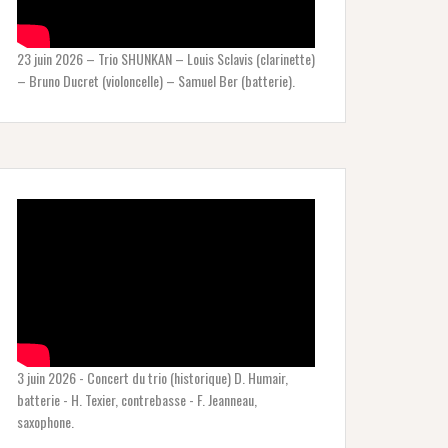
23 juin 2026 – Trio SHUNKAN – Louis Sclavis (clarinette)
– Bruno Ducret (violoncelle) – Samuel Ber (batterie).
3 juin 2026 - Concert du trio (historique) D. Humair,
batterie - H. Texier, contrebasse - F. Jeanneau,
saxophone.