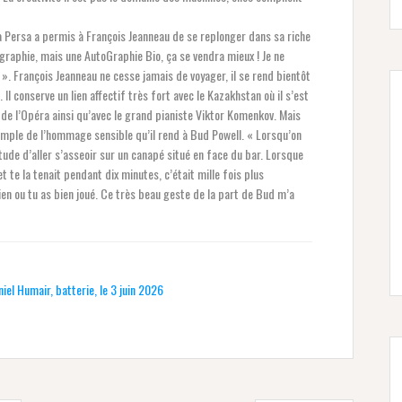
a Persa a permis à François Jeanneau de se replonger dans sa riche
ographie, mais une AutoGraphie Bio, ça se vendra mieux ! Je ne
e ». François Jeanneau ne cesse jamais de voyager, il se rend bientôt
l conserve un lien affectif très fort avec le Kazakhstan où il s’est
 de l’Opéra ainsi qu’avec le grand pianiste Viktor Komenkov. Mais
xemple de l’hommage sensible qu’il rend à Bud Powell. « Lorsqu’on
bitude d’aller s’asseoir sur un canapé situé en face du bar. Lorsque
t te la tenait pendant dix minutes, c’était mille fois plus
ien ou tu as bien joué. Ce très beau geste de la part de Bud m’a
iel Humair, batterie, le 3 juin 2026