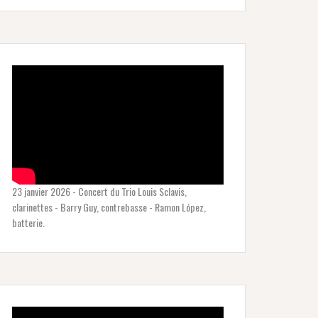
23 janvier 2026 - Concert du Trio Louis Sclavis,
clarinettes - Barry Guy, contrebasse - Ramon López,
batterie.