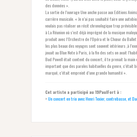
des données ».
La sortie de l’ouvrage Une anche passe aux Editions Anim
carrière musicale. « Je n’ai pas souhaité faire une autobi
voulais pas réaliser un récit chronologique trop prévisibl
à La Réunion où s’est déjà imprégné de la musique maloya. I
produit avec l’Orchestre de l’Opéra et le Chœur du Ballet
les plus beaux des voyages sont souvent intérieurs ,à l’e
jouait au Blue Note à Paris, à la fin des sets on avait l’ha
Bud Powell était content du concert, il te prenait la main e
important que des paroles habituelles du genre, c’était b
marqué, c’était empreint d’une grande humanité ».
Cet artiste a participé au 19PaulFort à :
>
Un concert en trio avec Henri Texier, contrebasse, et Dan