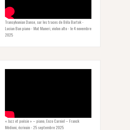
Transylvanian Danse, sur les traces de Béla Bartok -
Lucian Ban piano - Mat Maneri, violon alto - le 4 novembre
2025
« Jazz et poésie » – piano, Enzo Carniel – Franck
Médioni, écrivain - 25 septembre 2025