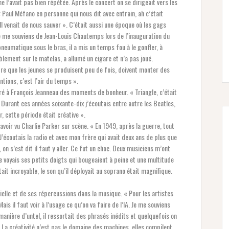
 l’avait pas bien répétée. Après le concert on se dirigeait vers les
 : Paul Méfano en personne qui nous dit avec entrain, ah c’était
l venait de nous sauver ». C’était aussi une époque où les gags
Je me souviens de Jean-Louis Chautemps lors de l’inauguration du
pneumatique sous le bras, il a mis un temps fou à le gonfler, à
ablement sur le matelas, a allumé un cigare et n’a pas joué.
dre que les jeunes se produisent peu de fois, doivent monter des
ntions, c’est l’air du temps ».
ré à François Jeanneau des moments de bonheur. « Triangle, c’était
. Durant ces années soixante-dix j’écoutais entre autre les Beatles,
, cette période était créative ».
voir vu Charlie Parker sur scène. « En 1949, après la guerre, tout
J’écoutais la radio et avec mon frère qui avait deux ans de plus que
on s’est dit il faut y aller. Ce fut un choc. Deux musiciens m’ont
 voyais ses petits doigts qui bougeaient à peine et une multitude
it incroyable, le son qu’il déployait au soprano était magnifique.
cielle et de ses répercussions dans la musique. « Pour les artistes
is il faut voir à l’usage ce qu’on va faire de l’IA. Je me souviens
manière d’untel, il ressortait des phrasés inédits et quelquefois on
es). La créativité n’est pas le domaine des machines, elles compilent