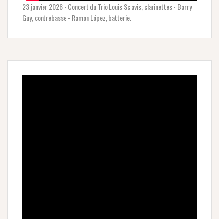
23 janvier 2026 - Concert du Trio Louis Sclavis, clarinettes - Barry
Guy, contrebasse - Ramon López, batterie.