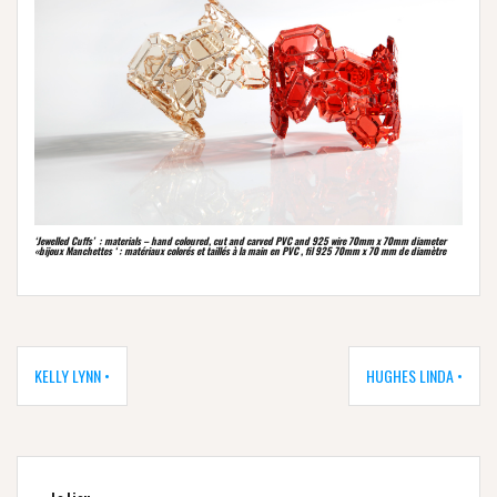
‘Jewelled Cuffs’ : materials – hand coloured, cut and carved PVC and 925 wire 70mm x 70mm diameter
«bijoux Manchettes ‘ : matériaux colorés et taillés à la main en PVC , fil 925 70mm x 70 mm de diamètre
Navigation
de
KELLY LYNN •
HUGHES LINDA •
l’article