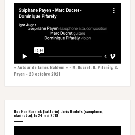
« Autour de James Baldwin » - M. Ducret, D. Pifarély, S.
Payen - 23 octobre 2021
Duo Han Bennink (batterie), Joris Roelofs (saxophone,
clarinette), le 24 mai 2019