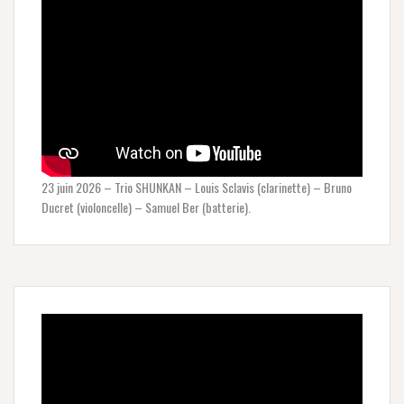
23 juin 2026 – Trio SHUNKAN – Louis Sclavis (clarinette) – Bruno
Ducret (violoncelle) – Samuel Ber (batterie).