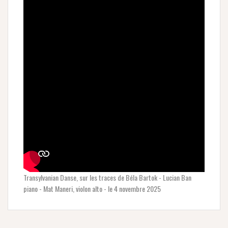
Transylvanian Danse, sur les traces de Béla Bartok - Lucian Ban
piano - Mat Maneri, violon alto - le 4 novembre 2025