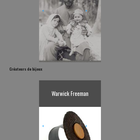
<
>
Créateurs de bijoux
Warwick Freeman
Karl Fritsch
<
>