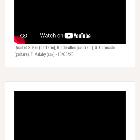
Quartet S. Ber (batterie), B. Chevillon (contreb.), G. Coronado
(guitare), T. Malaby (sax) - 18/03/25.