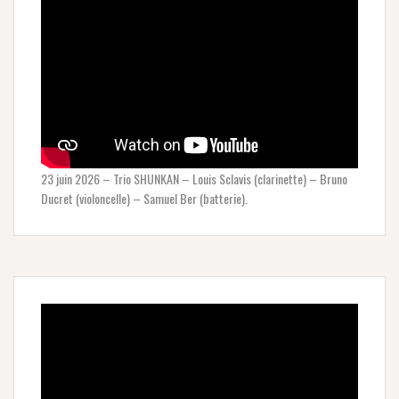
23 juin 2026 – Trio SHUNKAN – Louis Sclavis (clarinette) – Bruno
Ducret (violoncelle) – Samuel Ber (batterie).