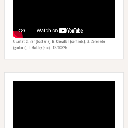
Quartet S. Ber (batterie), B. Chevillon (contreb.), G. Coronado
(guitare), T. Malaby (sax) - 18/03/25.