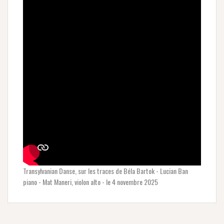
Transylvanian Danse, sur les traces de Béla Bartok - Lucian Ban
piano - Mat Maneri, violon alto - le 4 novembre 2025