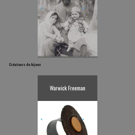
<
>
Créateurs de bijoux
Karl Fritsch
<
>