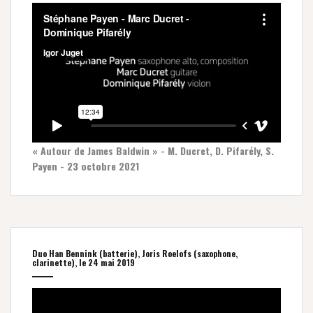
« Autour de James Baldwin » - M. Ducret, D. Pifarély, S.
Payen - 23 octobre 2021
Duo Han Bennink (batterie), Joris Roelofs (saxophone,
clarinette), le 24 mai 2019