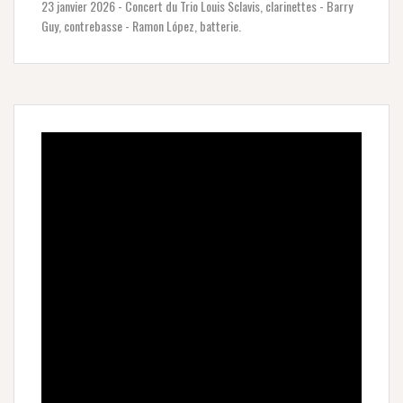
23 janvier 2026 - Concert du Trio Louis Sclavis, clarinettes - Barry
Guy, contrebasse - Ramon López, batterie.