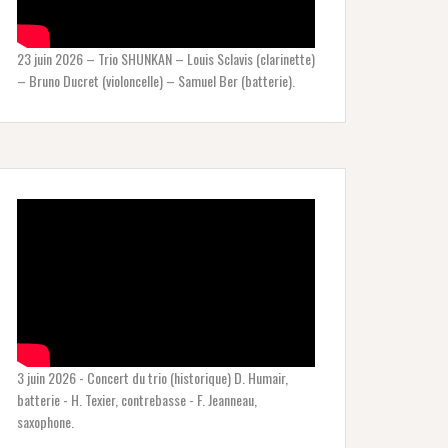
23 juin 2026 – Trio SHUNKAN – Louis Sclavis (clarinette)
– Bruno Ducret (violoncelle) – Samuel Ber (batterie).
3 juin 2026 - Concert du trio (historique) D. Humair,
batterie - H. Texier, contrebasse - F. Jeanneau,
saxophone.