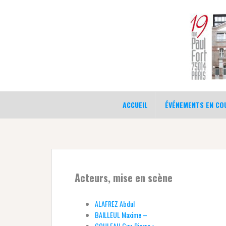
Aller
au
contenu
ACCUEIL
ÉVÉNEMENTS EN COU
Acteurs, mise en scène
ALAFREZ Abdul
BAILLEUL Maxime –
COULEAU Guy-Pierre •