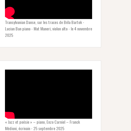
Transylvanian Danse, sur les traces de Béla Bartok -
Lucian Ban piano - Mat Maneri, violon alto - le 4 novembre
2025
« Jazz et poésie » – piano, Enzo Carniel – Franck
Médioni, écrivain - 25 septembre 2025