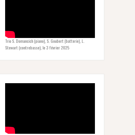
Trio S. Domancich (piano), S. Goubert (batterie), L.
Stewart (contrebasse), le 3 février 2025