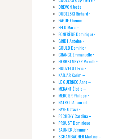
DREVON Josée
DUBELSKI Richard •
FAGUE Étienne
FELD Marc –
FONFRÈDE Dominique •
GINDT Antoine •
GOULD Dominic •
GRANGÉ Emmanuelle •
HERBSTMEYER Mireille •
HOUZELOT Eric •
KADJAR Karim –
LE GUERNEC Anne –
MENANT Élodie –
MERCIER Philippe •
NATRELLA Laurent –
PAYE Octave •
PECHENY Carolina –
PROUST Dominique
SAUNIER Johanne •
SCHAMBACHER Martine –