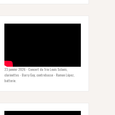
23 janvier 2026 - Concert du Trio Louis Sclavis,
clarinettes - Barry Guy, contrebasse - Ramon López,
batterie.