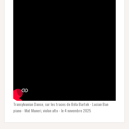
Transylvanian Danse, sur les traces de Béla Bartok - Lucian Ban
piano - Mat Maneri, violon alto - le 4 novembre 2025