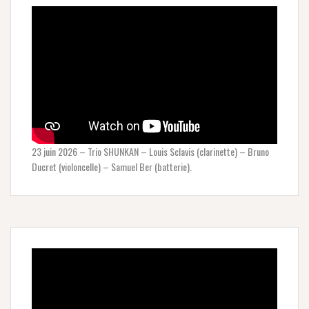
23 juin 2026 – Trio SHUNKAN – Louis Sclavis (clarinette) – Bruno
Ducret (violoncelle) – Samuel Ber (batterie).