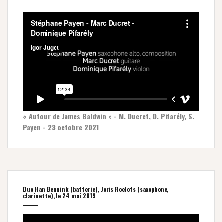
« Autour de James Baldwin » - M. Ducret, D. Pifarély, S.
Payen - 23 octobre 2021
Duo Han Bennink (batterie), Joris Roelofs (saxophone,
clarinette), le 24 mai 2019