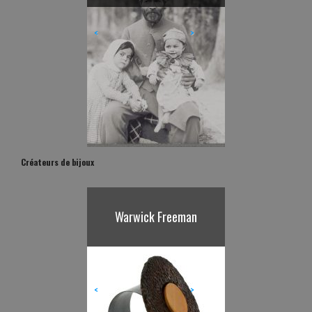
<
>
Créateurs de bijoux
Warwick Freeman
Karl Fritsch
<
>