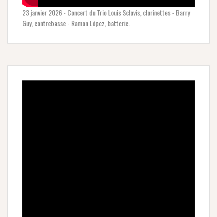
23 janvier 2026 - Concert du Trio Louis Sclavis, clarinettes - Barry
Guy, contrebasse - Ramon López, batterie.