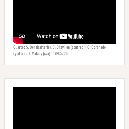
Quartet S. Ber (batterie), B. Chevillon (contreb.), G. Coronado
(guitare), T. Malaby (sax) - 18/03/25.