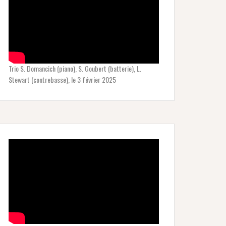
Trio S. Domancich (piano), S. Goubert (batterie), L.
Stewart (contrebasse), le 3 février 2025