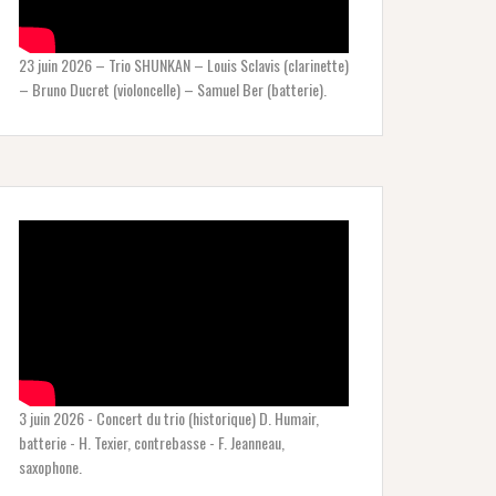
23 juin 2026 – Trio SHUNKAN – Louis Sclavis (clarinette)
– Bruno Ducret (violoncelle) – Samuel Ber (batterie).
3 juin 2026 - Concert du trio (historique) D. Humair,
batterie - H. Texier, contrebasse - F. Jeanneau,
saxophone.