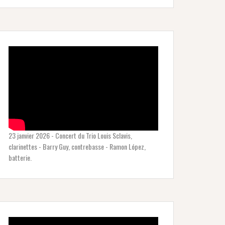
23 janvier 2026 - Concert du Trio Louis Sclavis,
clarinettes - Barry Guy, contrebasse - Ramon López,
batterie.