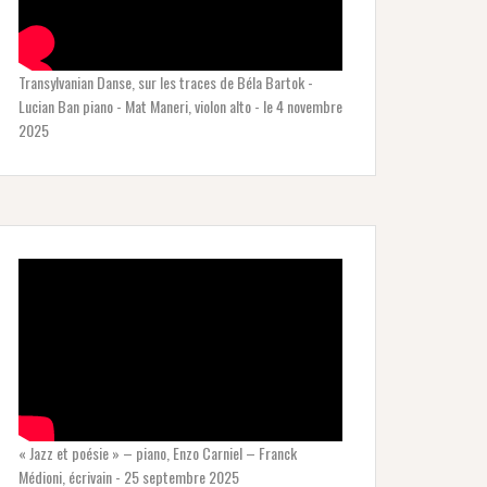
Transylvanian Danse, sur les traces de Béla Bartok -
Lucian Ban piano - Mat Maneri, violon alto - le 4 novembre
2025
« Jazz et poésie » – piano, Enzo Carniel – Franck
Médioni, écrivain - 25 septembre 2025