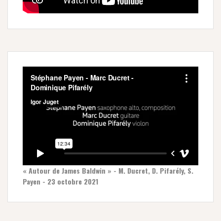
« Autour de James Baldwin » - M. Ducret, D. Pifarély, S.
Payen - 23 octobre 2021