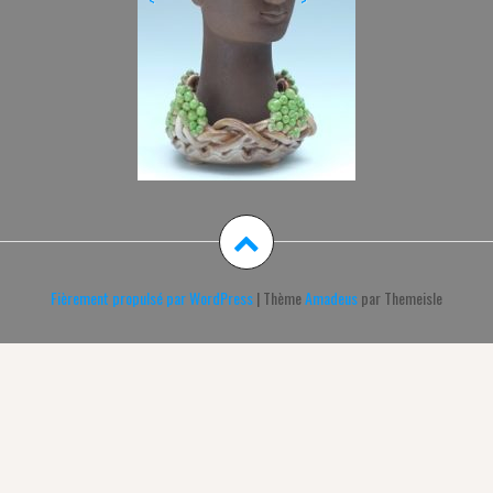
Fièrement propulsé par WordPress
|
Thème
Amadeus
par Themeisle