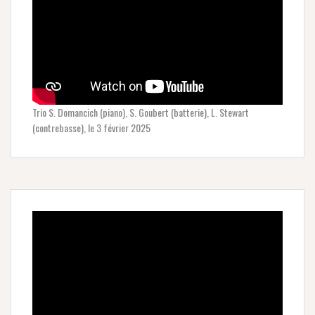
Trio S. Domancich (piano), S. Goubert (batterie), L. Stewart
(contrebasse), le 3 février 2025