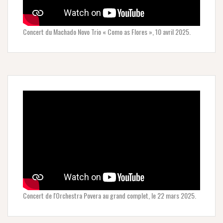
Concert du Machado Novo Trio « Como as Flores », 10 avril 2025.
Concert de l'Orchestra Povera au grand complet, le 22 mars 2025.