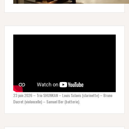
23 juin 2026 – Trio SHUNKAN – Louis Sclavis (clarinette) – Bruno
Ducret (violoncelle) – Samuel Ber (batterie).