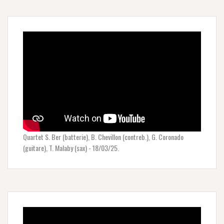
Quartet S. Ber (batterie), B. Chevillon (contreb.), G. Coronado
(guitare), T. Malaby (sax) - 18/03/25.