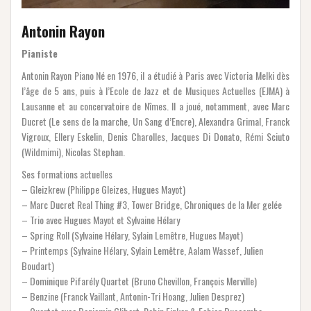
Antonin Rayon
Pianiste
Antonin Rayon Piano Né en 1976, il a étudié à Paris avec Victoria Melki dès
l’âge de 5 ans, puis à l’Ecole de Jazz et de Musiques Actuelles (EJMA) à
Lausanne et au concervatoire de Nîmes. Il a joué, notamment, avec Marc
Ducret (Le sens de la marche, Un Sang d’Encre), Alexandra Grimal, Franck
Vigroux, Ellery Eskelin, Denis Charolles, Jacques Di Donato, Rémi Sciuto
(Wildmimi), Nicolas Stephan.
Ses formations actuelles
– Gleizkrew (Philippe Gleizes, Hugues Mayot)
– Marc Ducret Real Thing #3, Tower Bridge, Chroniques de la Mer gelée
– Trio avec Hugues Mayot et Sylvaine Hélary
– Spring Roll (Sylvaine Hélary, Sylain Lemêtre, Hugues Mayot)
– Printemps (Sylvaine Hélary, Sylain Lemêtre, Aalam Wassef, Julien
Boudart)
– Dominique Pifarély Quartet (Bruno Chevillon, François Merville)
– Benzine (Franck Vaillant, Antonin-Tri Hoang, Julien Desprez)