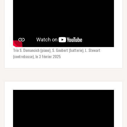
Trio S. Domancich (piano), S. Goubert (batterie), L. Stewart
(contrebasse), le 3 février 2025