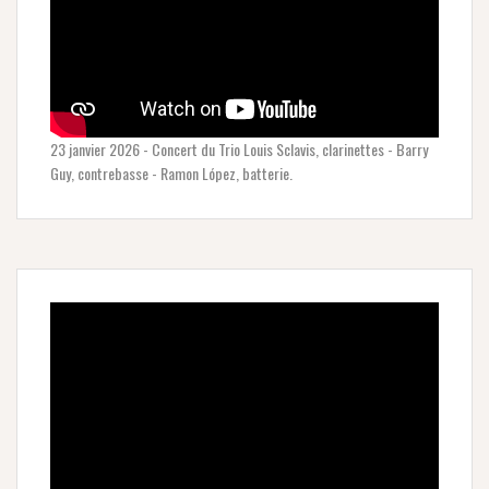
23 janvier 2026 - Concert du Trio Louis Sclavis, clarinettes - Barry
Guy, contrebasse - Ramon López, batterie.