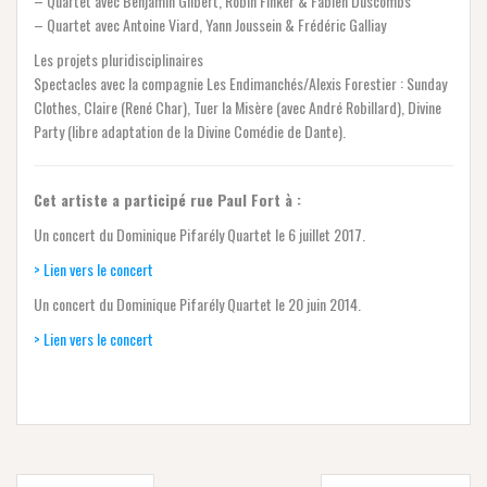
– Quartet avec Benjamin Glibert, Robin Finker & Fabien Duscombs
– Quartet avec Antoine Viard, Yann Joussein & Frédéric Galliay
Les projets pluridisciplinaires
Spectacles avec la compagnie Les Endimanchés/Alexis Forestier : Sunday
Clothes, Claire (René Char), Tuer la Misère (avec André Robillard), Divine
Party (libre adaptation de la Divine Comédie de Dante).
Cet artiste a participé rue Paul Fort à :
Un concert du Dominique Pifarély Quartet le 6 juillet 2017.
> Lien vers le concert
Un concert du Dominique Pifarély Quartet le 20 juin 2014.
> Lien vers le concert
Navigation