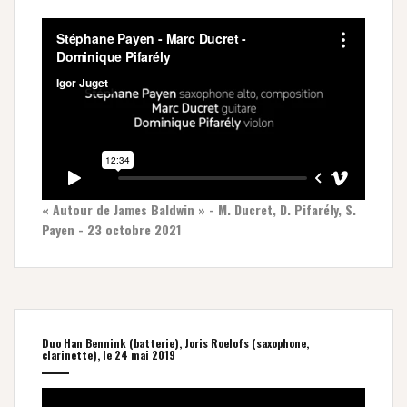
« Autour de James Baldwin » - M. Ducret, D. Pifarély, S.
Payen - 23 octobre 2021
Duo Han Bennink (batterie), Joris Roelofs (saxophone,
clarinette), le 24 mai 2019