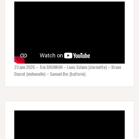
23 juin 2026 – Trio SHUNKAN – Louis Sclavis (clarinette) – Bruno
Ducret (violoncelle) – Samuel Ber (batterie).