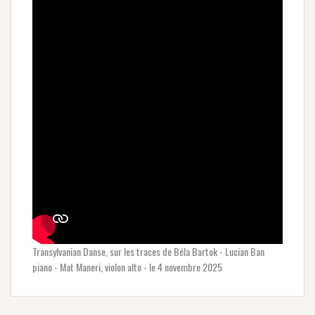
Transylvanian Danse, sur les traces de Béla Bartok - Lucian Ban
piano - Mat Maneri, violon alto - le 4 novembre 2025