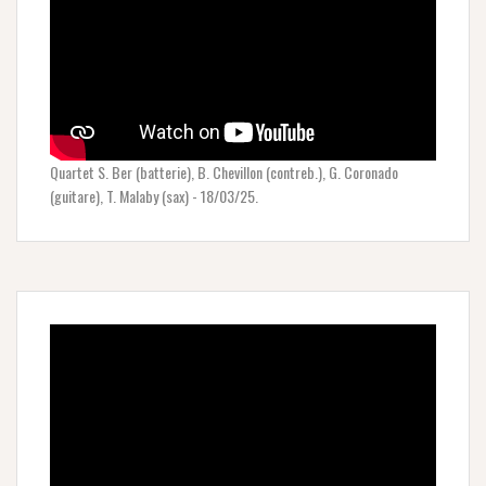
Quartet S. Ber (batterie), B. Chevillon (contreb.), G. Coronado
(guitare), T. Malaby (sax) - 18/03/25.