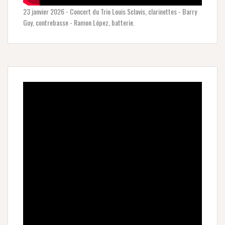
23 janvier 2026 - Concert du Trio Louis Sclavis, clarinettes - Barry
Guy, contrebasse - Ramon López, batterie.