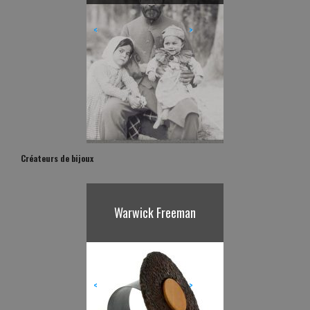
<
>
Créateurs de bijoux
Warwick Freeman
Karl Fritsch
<
>