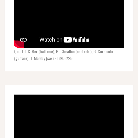
Quartet S. Ber (batterie), B. Chevillon (contreb.), G. Coronado
(guitare), T. Malaby (sax) - 18/03/25.