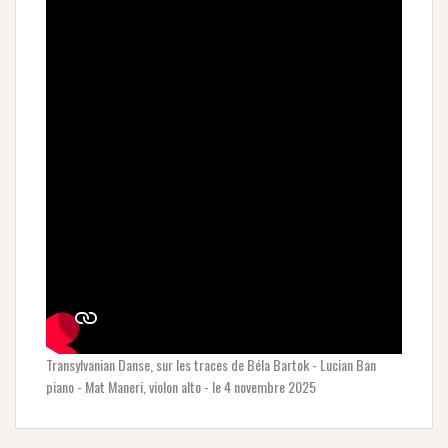
Transylvanian Danse, sur les traces de Béla Bartok - Lucian Ban
piano - Mat Maneri, violon alto - le 4 novembre 2025