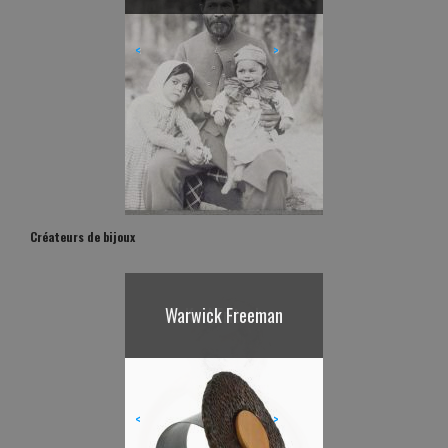
<
>
Créateurs de bijoux
Karl Fritsch
<
>