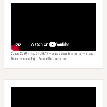
23 juin 2026 – Trio SHUNKAN – Louis Sclavis (clarinette) – Bruno
Ducret (violoncelle) – Samuel Ber (batterie).