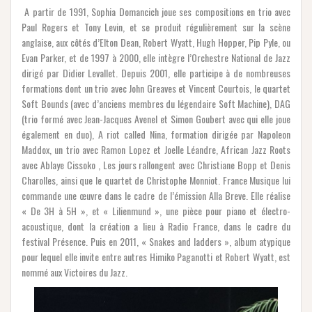
A partir de 1991, Sophia Domancich joue ses compositions en trio avec
Paul Rogers et Tony Le
vin, et se produit régulièrement sur la scène
anglaise, aux côtés d’Elton Dean, Robert Wyatt, Hugh Hopper, Pip Pyle, ou
Evan Parker, et de 1997 à 2000, elle intègre l’Orchestre National de Jazz
dirigé par Didier Levallet. Depuis 2001, elle participe à de nombreuses
formations dont un trio avec John Greaves et Vincent Courtois, le quartet
Soft Bounds (avec d’anciens membres du légendaire Soft Machine), DAG
(trio formé avec Jean-Jacques Avenel et Simon Goubert avec qui elle joue
également en duo), A
riot called Nina, formation dirigée par Napoleon
Maddox, un trio avec Ramon Lopez et Joelle Léandre, African Jazz Roots
avec Ablaye Cissoko , Les jours rallongent avec Christiane Bopp et Denis
Charolles, ainsi que le quartet de Christophe Monniot. France Musique lui
commande une œuvre dans le cadre de l’émission Alla Breve. Elle réalise
« De 3H à 5H », et « Lilienmund », une pièce pour piano et électro-
acoustique, dont la création a lieu à Radio France, dans le cadre du
festival Présence. Puis en 2011, « Snakes and ladders », album atypique
pour lequel elle invite entre autres Himiko Paganotti et Robert Wyatt, est
nommé aux Victoires du Jazz.