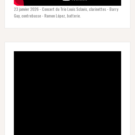
23 janvier 2026 - Concert du Trio Louis Sclavis, clarinettes - Barry
Guy, contrebasse - Ramon López, batterie.