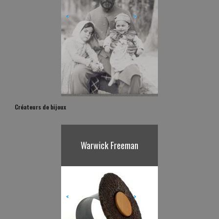
<
>
Créateurs de bijoux
Karl Fritsch
<
>