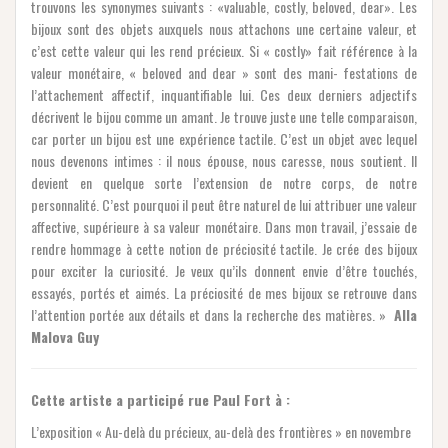
trouvons les synonymes suivants : «valuable, costly, beloved, dear». Les
bijoux sont des objets auxquels nous attachons une certaine valeur, et
c’est cette valeur qui les rend précieux. Si « costly» fait référence à la
valeur monétaire, « beloved and dear » sont des mani- festations de
l’attachement affectif, inquantifiable lui. Ces deux derniers adjectifs
décrivent le bijou comme un amant. Je trouve juste une telle comparaison,
car porter un bijou est une expérience tactile. C’est un objet avec lequel
nous devenons intimes : il nous épouse, nous caresse, nous soutient. Il
devient en quelque sorte l’extension de notre corps, de notre
personnalité. C’est pourquoi il peut être naturel de lui attribuer une valeur
affective, supérieure à sa valeur monétaire. Dans mon travail, j’essaie de
rendre hommage à cette notion de préciosité tactile. Je crée des bijoux
pour exciter la curiosité. Je veux qu’ils donnent envie d’être touchés,
essayés, portés et aimés. La préciosité de mes bijoux se retrouve dans
l’attention portée aux détails et dans la recherche des matières. »
Alla
Malova Guy
Cette artiste a participé rue Paul Fort à :
L’exposition « Au-delà du précieux, au-delà des frontières » en novembre