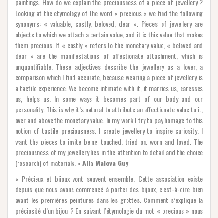
paintings. How do we explain the preciousness of a piece of jewellery ?
Looking at the etymology of the word « precious » we find the following
synonyms: « valuable, costly, beloved, dear ». Pieces of jewellery are
objects to which we attach a certain value, and it is this value that makes
them precious. If « costly » refers to the monetary value, « beloved and
dear » are the manifestations of affectionate attachment, which is
unquantifiable. These adjectives describe the jewellery as a lover, a
comparison which I find accurate, because wearing a piece of jewellery is
a tactile experience. We become intimate with it, it marries us, caresses
us, helps us. In some ways it becomes part of our body and our
personality. This is why it’s natural to attribute an affectionate value to it,
over and above the monetary value. In my work I try to pay homage to this
notion of tactile preciousness. I create jewellery to inspire curiosity. I
want the pieces to invite being touched, tried on, worn and loved. The
preciousness of my jewellery lies in the attention to detail and the choice
(research) of materials. »
Alla Malova Guy
« Précieux et bijoux vont souvent ensemble. Cette association existe
depuis que nous avons commencé à porter des bijoux, c’est-à-dire bien
avant les premières peintures dans les grottes. Comment s’explique la
préciosité d’un bijou ? En suivant l’étymologie du mot « precious » nous