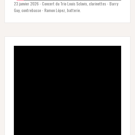
23 janvier 2026 - Concert du Trio Louis Sclavis, clarinettes - Barry
Guy, contrebasse - Ramon López, batterie.