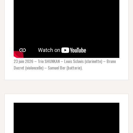
23 juin 2026 – Trio SHUNKAN – Louis Sclavis (clarinette) – Bruno
Ducret (violoncelle) – Samuel Ber (batterie).