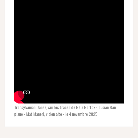
Transylvanian Danse, sur les traces de Béla Bartok - Lucian Ban
piano - Mat Maneri, violon alto - le 4 novembre 2025