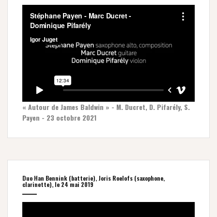
« Autour de James Baldwin » - M. Ducret, D. Pifarély, S.
Payen - 23 octobre 2021
Duo Han Bennink (batterie), Joris Roelofs (saxophone,
clarinette), le 24 mai 2019