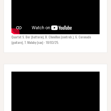
Quartet S. Ber (batterie), B. Chevillon (contreb.), G. Coronado
(guitare), T. Malaby (sax) - 18/03/25.