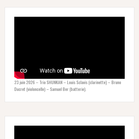
23 juin 2026 – Trio SHUNKAN – Louis Sclavis (clarinette) – Bruno
Ducret (violoncelle) – Samuel Ber (batterie).