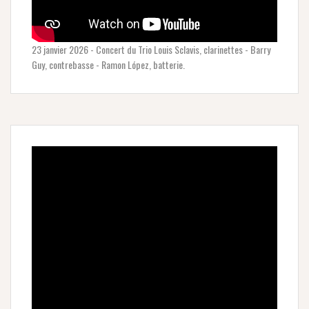
23 janvier 2026 - Concert du Trio Louis Sclavis, clarinettes - Barry
Guy, contrebasse - Ramon López, batterie.