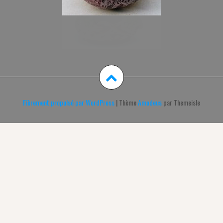
Fièrement propulsé par WordPress
|
Thème
Amadeus
par Themeisle