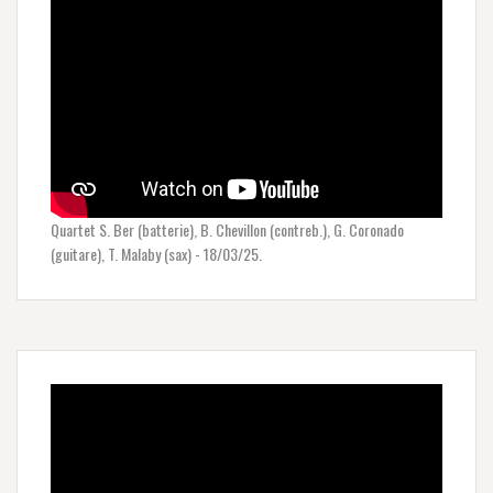
Quartet S. Ber (batterie), B. Chevillon (contreb.), G. Coronado
(guitare), T. Malaby (sax) - 18/03/25.