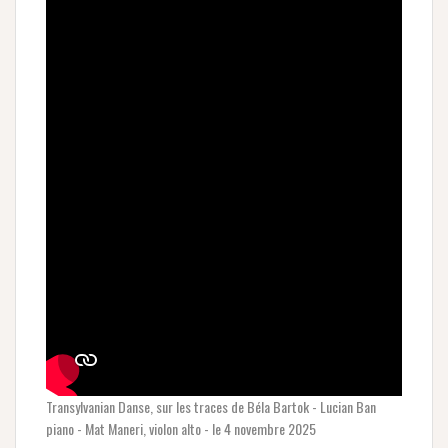
Transylvanian Danse, sur les traces de Béla Bartok - Lucian Ban
piano - Mat Maneri, violon alto - le 4 novembre 2025