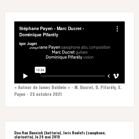
« Autour de James Baldwin » - M. Ducret, D. Pifarély, S.
Payen - 23 octobre 2021
Duo Han Bennink (batterie), Joris Roelofs (saxophone,
clarinette), le 24 mai 2019