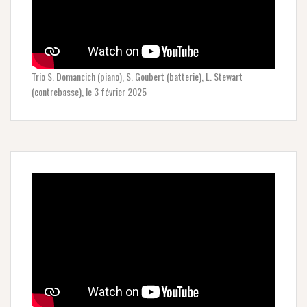
Trio S. Domancich (piano), S. Goubert (batterie), L. Stewart
(contrebasse), le 3 février 2025