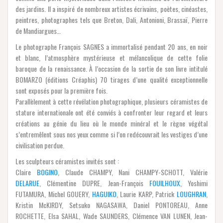
des jardins. Il a inspiré de nombreux artistes écrivains, poètes, cinéastes,
peintres, photographes tels que Breton, Dali, Antonioni, Brassaï, Pierre
de Mandiargues…
Le photographe François SAGNES a immortalisé pendant 20 ans, en noir
et blanc, l’atmosphère mystérieuse et mélancolique de cette folie
baroque de la renaissance. À l’occasion de la sortie de son livre intitulé
BOMARZO (éditions Créaphis) 70 tirages d’une qualité exceptionnelle
sont exposés pour la première fois.
Parallèlement à cette révélation photographique, plusieurs céramistes de
stature internationale ont été conviés à confronter leur regard et leurs
créations au génie du lieu où le monde minéral et le règne végétal
s’entremêlent sous nos yeux comme si l’on redécouvrait les vestiges d’une
civilisation perdue.
Les sculpteurs céramistes invités sont :
Claire
BOGINO
, Claude CHAMPY, Nani CHAMPY-SCHOTT, Valérie
DELARUE
, Clémentine DUPRE, Jean-François
FOUILHOUX
, Yoshimi
FUTAMURA, Michel GOUERY,
HAGUIKO
, Laurie KARP, Patrick
LOUGHRAN
,
Kristin McKIRDY, Setsuko NAGASAWA, Daniel PONTOREAU, Anne
ROCHETTE, Elsa SAHAL, Wade SAUNDERS, Clémence VAN LUNEN, Jean-