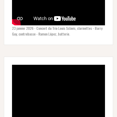
23 janvier 2026 - Concert du Trio Louis Sclavis, clarinettes - Barry
Guy, contrebasse - Ramon López, batterie.