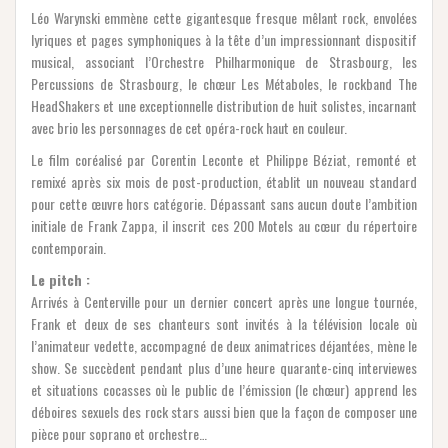
Léo Warynski emmène cette gigantesque fresque mêlant rock, envolées
lyriques et pages symphoniques à la tête d’un impressionnant dispositif
musical, associant l’Orchestre Philharmonique de Strasbourg, les
Percussions de Strasbourg, le chœur Les Métaboles, le rockband The
HeadShakers et une exceptionnelle distribution de huit solistes, incarnant
avec brio les personnages de cet opéra-rock haut en couleur.
Le film coréalisé par Corentin Leconte et Philippe Béziat, remonté et
remixé après six mois de post-production, établit un nouveau standard
pour cette œuvre hors catégorie. Dépassant sans aucun doute l’ambition
initiale de Frank Zappa, il inscrit ces 200 Motels au cœur du répertoire
contemporain.
Le pitch :
Arrivés à Centerville pour un dernier concert après une longue tournée,
Frank et deux de ses chanteurs sont invités à la télévision locale où
l’animateur vedette, accompagné de deux animatrices déjantées, mène le
show. Se succèdent pendant plus d’une heure quarante-cinq interviewes
et situations cocasses où le public de l’émission (le chœur) apprend les
déboires sexuels des rock stars aussi bien que la façon de composer une
pièce pour soprano et orchestre…