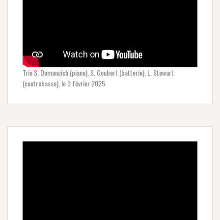
Trio S. Domancich (piano), S. Goubert (batterie), L. Stewart
(contrebasse), le 3 février 2025