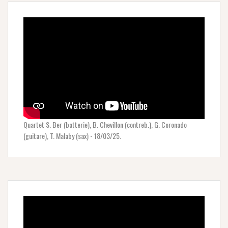
Quartet S. Ber (batterie), B. Chevillon (contreb.), G. Coronado
(guitare), T. Malaby (sax) - 18/03/25.