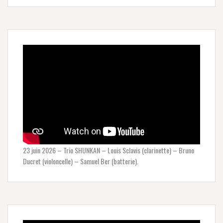
23 juin 2026 – Trio SHUNKAN – Louis Sclavis (clarinette) – Bruno
Ducret (violoncelle) – Samuel Ber (batterie).