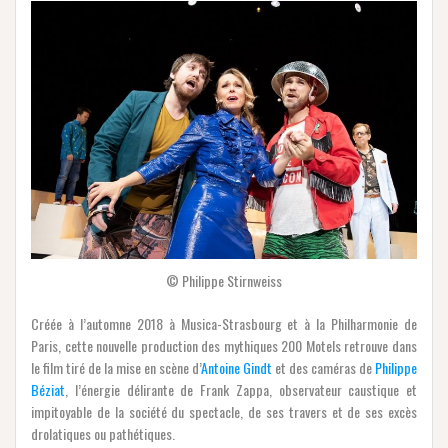
© Philippe Stirnweiss
Créée à l’automne 2018 à Musica-Strasbourg et à la Philharmonie de
Paris, cette nouvelle production des mythiques 200 Motels retrouve dans
le film tiré de la mise en scène d’
Antoine Gindt
et des caméras de
Philippe
Béziat
, l’énergie délirante de Frank Zappa, observateur caustique et
impitoyable de la société du spectacle, de ses travers et de ses excès
drolatiques ou pathétiques.