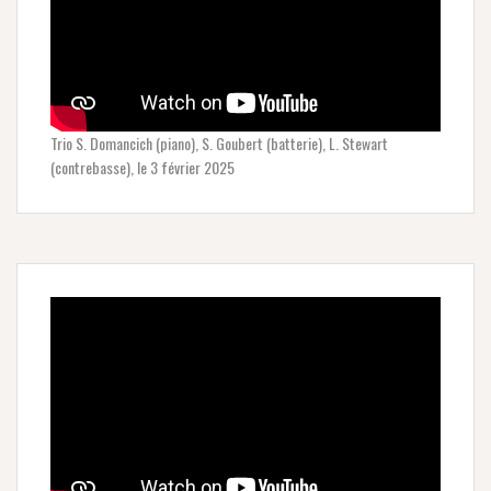
Trio S. Domancich (piano), S. Goubert (batterie), L. Stewart
(contrebasse), le 3 février 2025