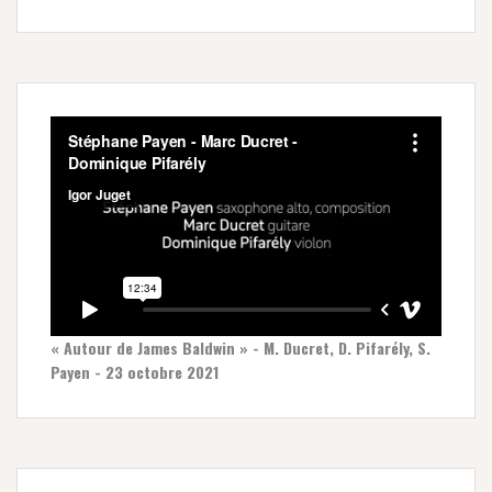
« Autour de James Baldwin » - M. Ducret, D. Pifarély, S.
Payen - 23 octobre 2021