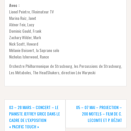
Avec :
Lionel Peintre, l’Animateur TV
Marina Ruiz, Janet
Alénor Feix, Lucy
Dominic Gould, Frank
Zachary Wilder, Mark
Nick Scott, Howard
Mélanie Boisvert, la Soprano solo
Nicholas Isherwood, Rance
Orchestre Philharmonique de Strasbourg, les Percussions de Strasbourg,
Les Métaboles, The HeadShakers, direction Léo Warynski
Navigation
de
03 – 28 MARS – CONCERT – LE
05 – 07 MAI – PROJECTION –
l’article
PIANISTE JEFFREY GRICE DANS LE
200 MOTELS – FILM DE C.
CADRE DE L’EXPOSITION
LECOMTE ET P. BÉZIAT
« PACIFIC TOUCH »