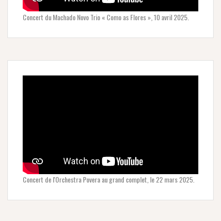
Concert du Machado Novo Trio « Como as Flores », 10 avril 2025.
Concert de l'Orchestra Povera au grand complet, le 22 mars 2025.