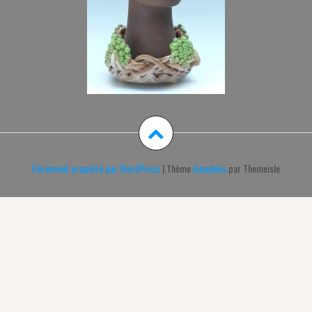
Fièrement propulsé par WordPress
|
Thème
Amadeus
par Themeisle