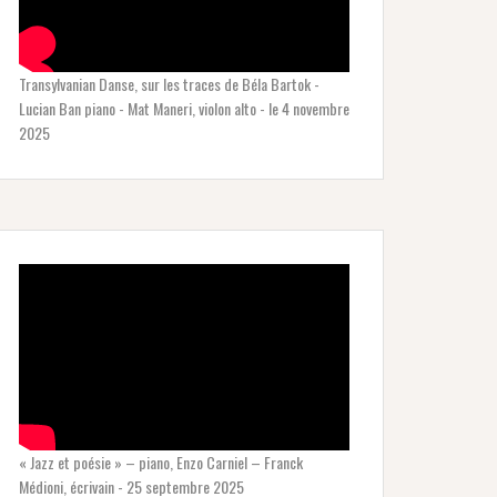
Transylvanian Danse, sur les traces de Béla Bartok -
Lucian Ban piano - Mat Maneri, violon alto - le 4 novembre
2025
« Jazz et poésie » – piano, Enzo Carniel – Franck
Médioni, écrivain - 25 septembre 2025