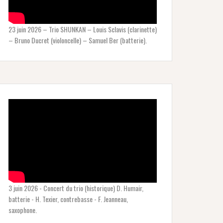
23 juin 2026 – Trio SHUNKAN – Louis Sclavis (clarinette)
– Bruno Ducret (violoncelle) – Samuel Ber (batterie).
3 juin 2026 - Concert du trio (historique) D. Humair,
batterie - H. Texier, contrebasse - F. Jeanneau,
saxophone.