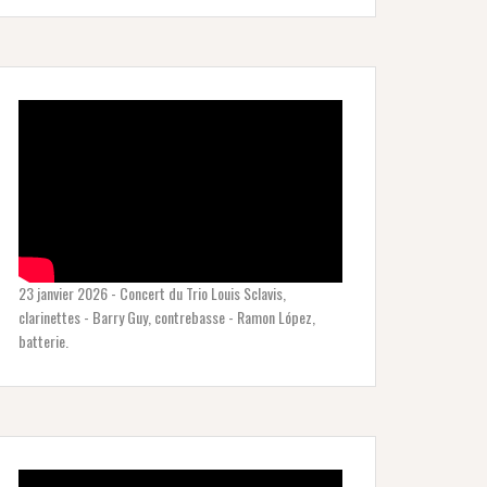
23 janvier 2026 - Concert du Trio Louis Sclavis,
clarinettes - Barry Guy, contrebasse - Ramon López,
batterie.