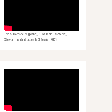
Trio S. Domancich (piano), S. Goubert (batterie), L.
Stewart (contrebasse), le 3 février 2025