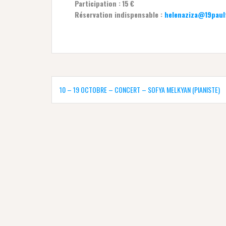
Participation :
15
€
Réservation indispensable :
helenaziza@19paul
Navigation
de
10 – 19 OCTOBRE – CONCERT – SOFYA MELKYAN (PIANISTE)
l’article