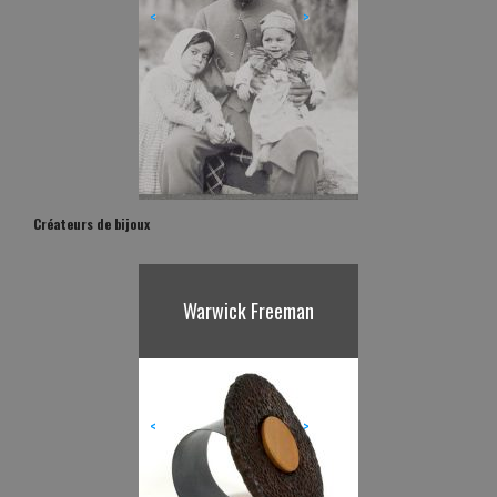
<
>
Créateurs de bijoux
Karl Fritsch
<
>