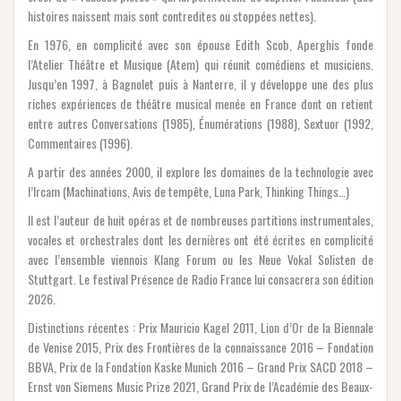
histoires naissent mais sont contredites ou stoppées nettes).
En 1976, en complicité avec son épouse Edith Scob, Aperghis fonde
l’Atelier Théâtre et Musique (Atem) qui réunit comédiens et musiciens.
Jusqu’en 1997, à Bagnolet puis à Nanterre, il y développe une des plus
riches expériences de théâtre musical menée en France dont on retient
entre autres Conversations (1985), Énumérations (1988), Sextuor (1992,
Commentaires (1996).
A partir des années 2000, il explore les domaines de la technologie avec
l’Ircam (Machinations, Avis de tempête, Luna Park, Thinking Things…)
Il est l’auteur de huit opéras et de nombreuses partitions instrumentales,
vocales et orchestrales dont les dernières ont été écrites en complicité
avec l’ensemble viennois Klang Forum ou les Neue Vokal Solisten de
Stuttgart. Le festival Présence de Radio France lui consacrera son édition
2026.
Distinctions récentes : Prix Mauricio Kagel 2011, Lion d’Or de la Biennale
de Venise 2015, Prix des Frontières de la connaissance 2016 – Fondation
BBVA, Prix de la Fondation Kaske Munich 2016 – Grand Prix SACD 2018 –
Ernst von Siemens Music Prize 2021, Grand Prix de l’Académie des Beaux-