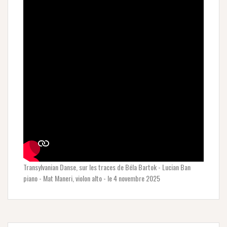
Transylvanian Danse, sur les traces de Béla Bartok - Lucian Ban
piano - Mat Maneri, violon alto - le 4 novembre 2025