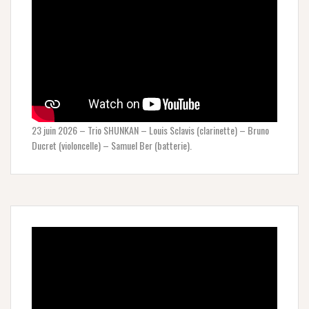
23 juin 2026 – Trio SHUNKAN – Louis Sclavis (clarinette) – Bruno
Ducret (violoncelle) – Samuel Ber (batterie).