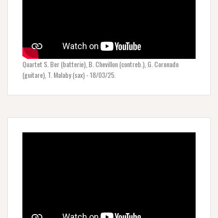
Quartet S. Ber (batterie), B. Chevillon (contreb.), G. Coronado
(guitare), T. Malaby (sax) - 18/03/25.