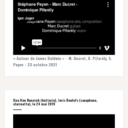
« Autour de James Baldwin » - M. Ducret, D. Pifarély, S.
Payen - 23 octobre 2021
Duo Han Bennink (batterie), Joris Roelofs (saxophone,
clarinette), le 24 mai 2019