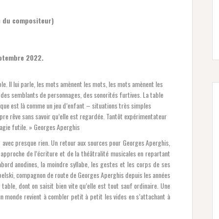
e du compositeur)
eptembre 2022.
le. Il lui parle, les mots amènent les mots, les mots amènent les
t, des semblants de personnages, des sonorités furtives. La table
ique est là comme un jeu d’enfant – situations très simples
e rêve sans savoir qu’elle est regardée. Tantôt expérimentateur
 magie futile. » Georges Aperghis
avec presque rien. Un retour aux sources pour Georges Aperghis,
 approche de l’écriture et de la théâtralité musicales en repartant
bord anodines, la moindre syllabe, les gestes et les corps de ses
belski, compagnon de route de Georges Aperghis depuis les années
table, dont on saisit bien vite qu’elle est tout sauf ordinaire. Une
n monde revient à combler petit à petit les vides en s’attachant à