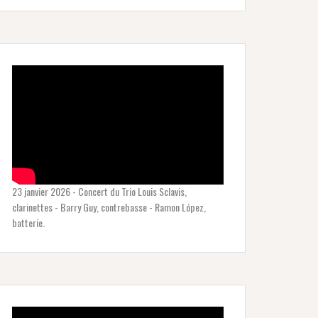
23 janvier 2026 - Concert du Trio Louis Sclavis,
clarinettes - Barry Guy, contrebasse - Ramon López,
batterie.