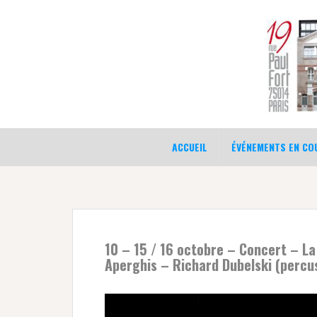
Aller
au
contenu
ACCUEIL
ÉVÉNEMENTS EN COU
10 – 15 / 16 octobre – Concert – L
Aperghis – Richard Dubelski (percu