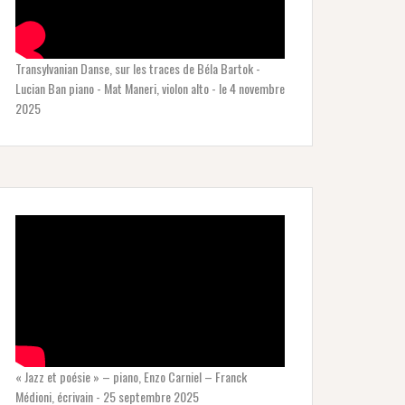
Transylvanian Danse, sur les traces de Béla Bartok -
Lucian Ban piano - Mat Maneri, violon alto - le 4 novembre
2025
« Jazz et poésie » – piano, Enzo Carniel – Franck
Médioni, écrivain - 25 septembre 2025