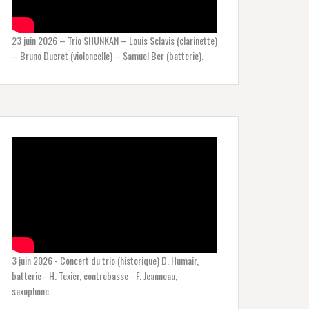
23 juin 2026 – Trio SHUNKAN – Louis Sclavis (clarinette)
– Bruno Ducret (violoncelle) – Samuel Ber (batterie).
3 juin 2026 - Concert du trio (historique) D. Humair,
batterie - H. Texier, contrebasse - F. Jeanneau,
saxophone.