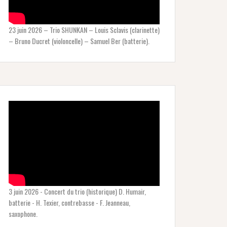
23 juin 2026 – Trio SHUNKAN – Louis Sclavis (clarinette)
– Bruno Ducret (violoncelle) – Samuel Ber (batterie).
3 juin 2026 - Concert du trio (historique) D. Humair,
batterie - H. Texier, contrebasse - F. Jeanneau,
saxophone.