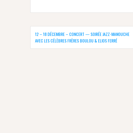
Navigation
de
12 – 18 DÉCEMBRE – CONCERT — SOIRÉE JAZZ-MANOUCHE
l’article
AVEC LES CÉLÈBRES FRÈRES BOULOU & ELIOS FERRÉ