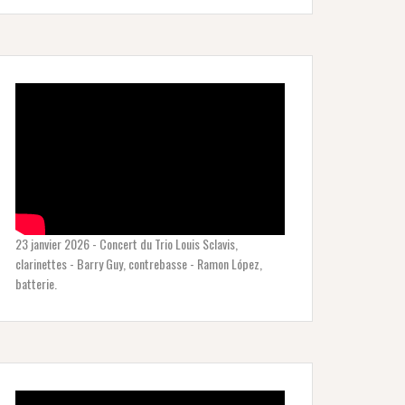
23 janvier 2026 - Concert du Trio Louis Sclavis,
clarinettes - Barry Guy, contrebasse - Ramon López,
batterie.