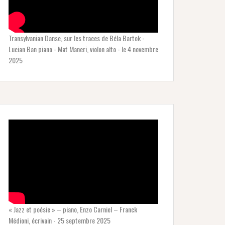
Transylvanian Danse, sur les traces de Béla Bartok -
Lucian Ban piano - Mat Maneri, violon alto - le 4 novembre
2025
« Jazz et poésie » – piano, Enzo Carniel – Franck
Médioni, écrivain - 25 septembre 2025