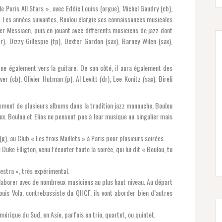
 Paris All Stars », avec Eddie Louiss (orgue), Michel Gaudry (cb),
 Les années suivantes, Boulou élargie ses connaissances musicales
ier Messiaen, puis en jouant avec différents musiciens de jazz dont
), Dizzy Gillespie (tp), Dexter Gordon (sax), Barney Wilen (sax),
ne également vers la guitare. De son côté, il aura également des
er (cb), Olivier Hutman (p), Al Levitt (dr), Lee Konitz (sax), Bireli
rement de plusieurs albums dans la tradition jazz manouche, Boulou
x. Boulou et Elios ne pensent pas à leur musique au singulier mais
), au Club « Les trois Maillets » à Paris pour plusieurs soirées.
uke Elligton, venu l’écouter toute la soirée, qui lui dit « Boulou, tu
stra », très expérimental.
ollaborer avec de nombreux musiciens au plus haut niveau. Au départ
uis Vola, contrebassiste du QHCF, ils vont aborder bien d’autres
rique du Sud, en Asie, parfois en trio, quartet, ou quintet.