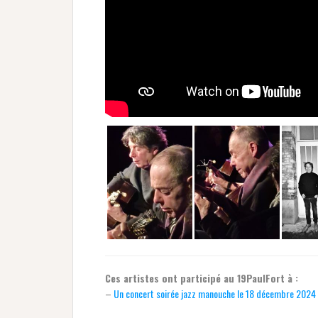
Ces artistes ont participé au 19PaulFort à :
–
Un concert soirée jazz manouche le 18 décembre 2024