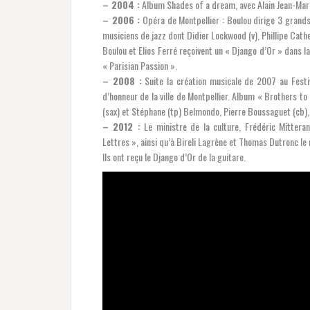
– 2004 :
Album Shades of a dream, avec Alain Jean-Marie
– 2006 :
Opéra de Montpellier : Boulou dirige 3 grands 
musiciens de jazz dont Didier Lockwood (v), Phillipe Cather
Boulou et Elios Ferré reçoivent un « Django d’Or » dans l
« Parisian Passion ».
– 2008 :
Suite la création musicale de 2007 au Festiva
d’honneur de la ville de Montpellier. Album « Brothers to 
(sax) et Stéphane (tp) Belmondo, Pierre Boussaguet (cb), 
– 2012 :
Le ministre de la culture, Frédéric Mitteran
Lettres », ainsi qu’à Bireli Lagrène et Thomas Dutronc le
Ils ont reçu le Django d’Or de la guitare.