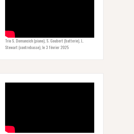
Trio S. Domancich (piano), S. Goubert (batterie), L.
Stewart (contrebasse), le 3 février 2025