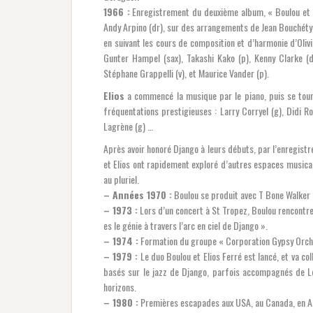
1966 :
Enregistrement du deuxième album, « Boulou et le
Andy Arpino (dr), sur des arrangements de Jean Bouchéty.
en suivant les cours de composition et d’harmonie d’Oliv
Gunter Hampel (sax), Takashi Kako (p), Kenny Clarke (dr
Stéphane Grappelli (v), et Maurice Vander (p).
Elios
a commencé la musique par le piano, puis se tour
fréquentations prestigieuses : Larry Corryel (g), Didi Rov
Lagrène (g) …
Après avoir honoré Django à leurs débuts, par l’enregist
et Elios ont rapidement exploré d’autres espaces musicau
au pluriel.
– Années 1970 :
Boulou se produit avec T Bone Walker (g
– 1973 :
Lors d’un concert à St Tropez, Boulou rencontre D
es le génie à travers l’arc en ciel de Django ».
– 1974 :
Formation du groupe « Corporation Gypsy Orche
– 1979 :
Le duo Boulou et Elios Ferré est lancé, et va c
basés sur le jazz de Django, parfois accompagnés de Lo
horizons.
– 1980 :
Premières escapades aux USA, au Canada, en Amé