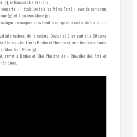
 (p), et Riccardo Del Fra (cb).
concerts, « Il était une fois les frères Ferré », avec de nombreux
ine (g), et Alain Jean-Marie (p).
a catégorie musiques sans frontières, après la sortie de leur album
l International de la guitare, Boulou et Elios sont élus Citoyens
brothers » : les frères Boulou et Elios Ferré, avec les frères Lionel
et Alain Jean-Marie (p).
d, remet à Boulou et Elios l’insigne de « Chevalier des Arts et
 même jour.