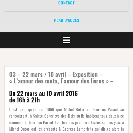
CONTACT
PLAN D’ACCÈS
03 – 22 mars / 10 avril – Exposition –
« L’amour des mots, l’amour des livres » –
Du 22 mars au 10 avril 2016
de 16h à 21h
C’est peu après mai 1968 que Michel Butor et Jean-Luc Parant se
rencontrent, à Sainte-Geneviève-des-Bois où ils habitent tous deux à ce
moment-là. Jean-Luc Parant fait lire ses premiers textes sur les yeux à
Michel Butor qui les présente à Georges Lambrichs qui dirige alors la