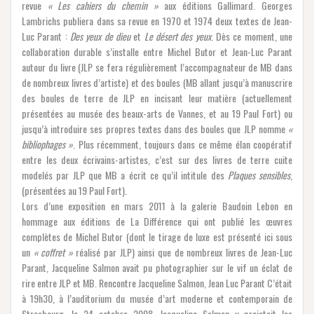
revue
« Les cahiers du chemin »
aux éditions Gallimard. Georges
Lambrichs publiera dans sa revue en 1970 et 1974 deux textes de Jean-
Luc Parant :
Des yeux de dieu
et
Le désert des yeux
. Dès ce moment, une
collaboration durable s’installe entre Michel Butor et Jean-Luc Parant
autour du livre (JLP se fera régulièrement l’accompagnateur de MB dans
de nombreux livres d’artiste) et des boules (MB allant jusqu’à manuscrire
des boules de terre de JLP en incisant leur matière (actuellement
présentées au musée des beaux-arts de Vannes, et au 19 Paul Fort) ou
jusqu’à introduire ses propres textes dans des boules que JLP nomme
«
bibliophages »
. Plus récemment, toujours dans ce même élan coopératif
entre les deux écrivains-artistes, c’est sur des livres de terre cuite
modelés par JLP que MB a écrit ce qu’il intitule des
Plaques sensibles
,
(présentées au 19 Paul Fort).
Lors d’une exposition en mars 2011 à la galerie Baudoin Lebon en
hommage aux éditions de La Différence qui ont publié les œuvres
complètes de Michel Butor (dont le tirage de luxe est présenté ici sous
un
« coffret »
réalisé par JLP) ainsi que de nombreux livres de Jean-Luc
Parant, Jacqueline Salmon avait pu photographier sur le vif un éclat de
rire entre JLP et MB. Rencontre Jacqueline Salmon, Jean Luc Parant C’était
à 19h30, à l’auditorium du musée d’art moderne et contemporain de
Strasbourg, le 24 octobre 2008. Jacqueline Salmon y projetait les