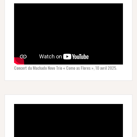
Concert du Machado Novo Trio « Como as Flores », 10 avril 2025.