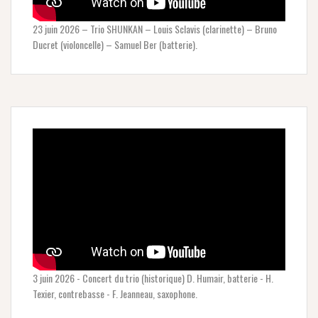
23 juin 2026 – Trio SHUNKAN – Louis Sclavis (clarinette) – Bruno
Ducret (violoncelle) – Samuel Ber (batterie).
3 juin 2026 - Concert du trio (historique) D. Humair, batterie - H.
Texier, contrebasse - F. Jeanneau, saxophone.