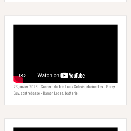
23 janvier 2026 - Concert du Trio Louis Sclavis, clarinettes - Barry
Guy, contrebasse - Ramon López, batterie.