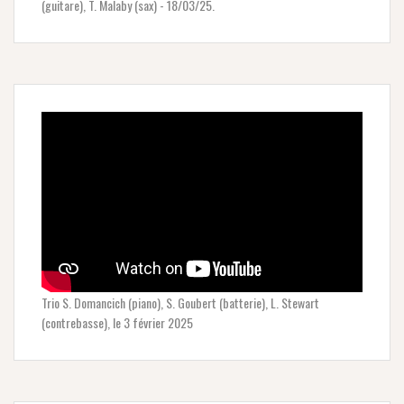
(guitare), T. Malaby (sax) - 18/03/25.
Trio S. Domancich (piano), S. Goubert (batterie), L. Stewart
(contrebasse), le 3 février 2025