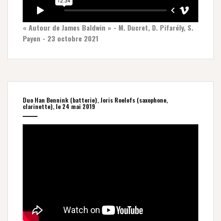
« Autour de James Baldwin » - M. Ducret, D. Pifarély, S.
Payen - 23 octobre 2021
Duo Han Bennink (batterie), Joris Roelofs (saxophone,
clarinette), le 24 mai 2019