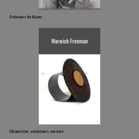
Créateurs de bijoux
Karl Fritsch
<
>
Céramistes, sculpteurs, verriers