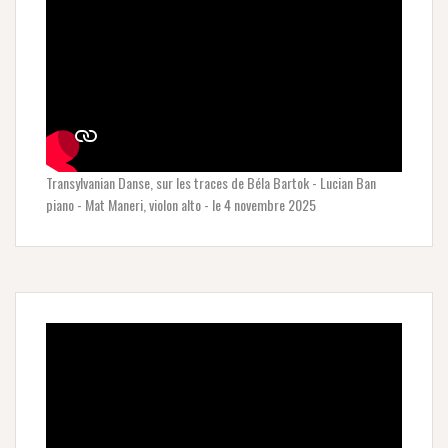
Transylvanian Danse, sur les traces de Béla Bartok - Lucian Ban
piano - Mat Maneri, violon alto - le 4 novembre 2025