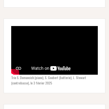
Trio S. Domancich (piano), S. Goubert (batterie), L. Stewart
(contrebasse), le 3 février 2025