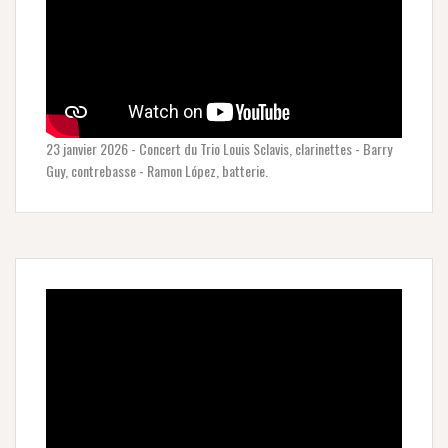
23 janvier 2026 - Concert du Trio Louis Sclavis, clarinettes - Barry
Guy, contrebasse - Ramon López, batterie.