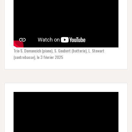
Trio S. Domancich (piano), S. Goubert (batterie), L. Stewart
(contrebasse), le 3 février 2025