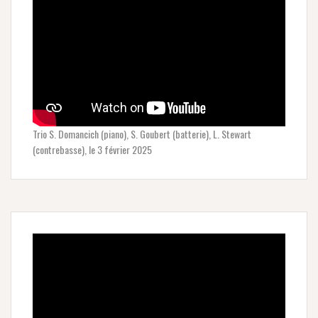
Trio S. Domancich (piano), S. Goubert (batterie), L. Stewart
(contrebasse), le 3 février 2025