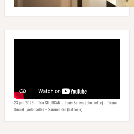
23 juin 2026 – Trio SHUNKAN – Louis Sclavis (clarinette) – Bruno
Ducret (violoncelle) – Samuel Ber (batterie).