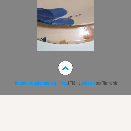
<
>
Fièrement propulsé par WordPress
|
Thème
Amadeus
par Themeisle