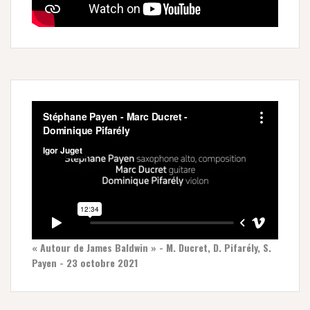
« Autour de James Baldwin » - M. Ducret, D. Pifarély, S.
Payen - 23 octobre 2021