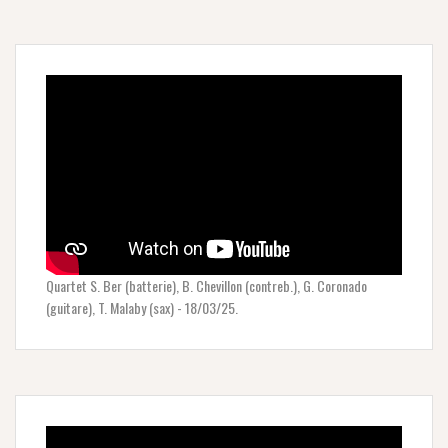
Quartet S. Ber (batterie), B. Chevillon (contreb.), G. Coronado
(guitare), T. Malaby (sax) - 18/03/25.