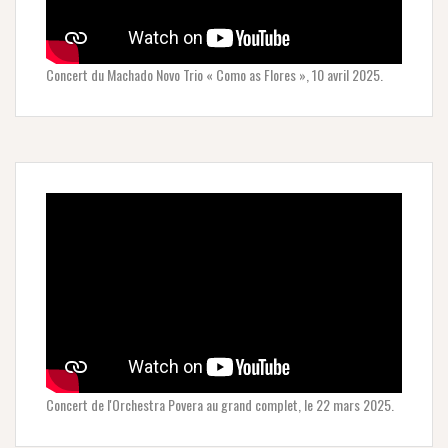
Concert du Machado Novo Trio « Como as Flores », 10 avril 2025.
Concert de l'Orchestra Povera au grand complet, le 22 mars 2025.