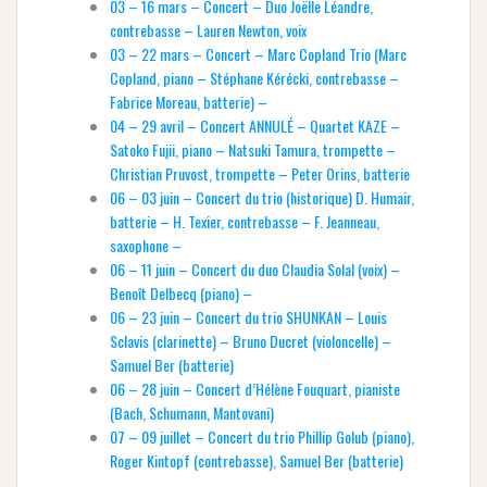
03 – 16 mars – Concert – Duo Joëlle Léandre,
contrebasse – Lauren Newton, voix
03 – 22 mars – Concert – Marc Copland Trio (Marc
Copland, piano – Stéphane Kérécki, contrebasse –
Fabrice Moreau, batterie) –
04 – 29 avril – Concert ANNULÉ – Quartet KAZE –
Satoko Fujii, piano – Natsuki Tamura, trompette –
Christian Pruvost, trompette – Peter Orins, batterie
06 – 03 juin – Concert du trio (historique) D. Humair,
batterie – H. Texier, contrebasse – F. Jeanneau,
saxophone –
06 – 11 juin – Concert du duo Claudia Solal (voix) –
Benoît Delbecq (piano) –
06 – 23 juin – Concert du trio SHUNKAN – Louis
Sclavis (clarinette) – Bruno Ducret (violoncelle) –
Samuel Ber (batterie)
06 – 28 juin – Concert d’Hélène Fouquart, pianiste
(Bach, Schumann, Mantovani)
07 – 09 juillet – Concert du trio Phillip Golub (piano),
Roger Kintopf (contrebasse), Samuel Ber (batterie)