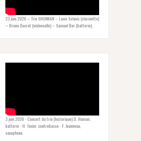
23 juin 2026 – Trio SHUNKAN – Louis Sclavis (clarinette)
– Bruno Ducret (violoncelle) – Samuel Ber (batterie).
3 juin 2026 - Concert du trio (historique) D. Humair,
batterie - H. Texier, contrebasse - F. Jeanneau,
saxophone.