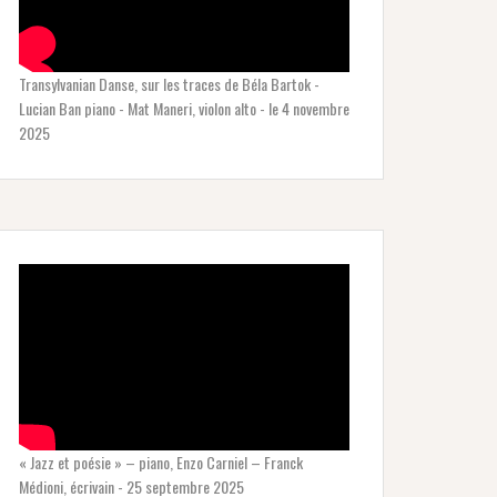
Transylvanian Danse, sur les traces de Béla Bartok -
Lucian Ban piano - Mat Maneri, violon alto - le 4 novembre
2025
« Jazz et poésie » – piano, Enzo Carniel – Franck
Médioni, écrivain - 25 septembre 2025