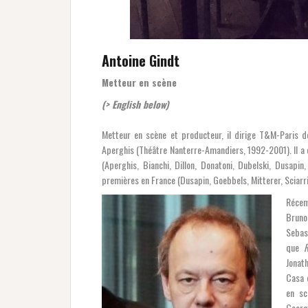
Antoine Gindt
Metteur en scène
(> English below)
Metteur en scène et producteur, il dirige T&M-Paris d
Aperghis (Théâtre Nanterre-Amandiers, 1992-2001). Il 
(Aperghis, Bianchi, Dillon, Donatoni, Dubelski, Dusapi
premières en France (Dusapin, Goebbels, Mitterer, Sciarr
Récem
Bruno
Sebast
que
R
Jonat
Casa 
en s
Georg