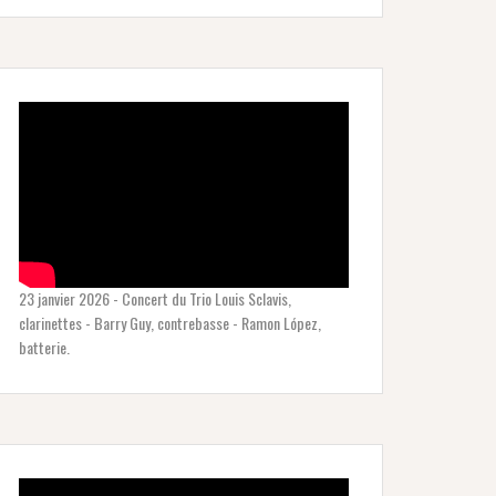
23 janvier 2026 - Concert du Trio Louis Sclavis,
clarinettes - Barry Guy, contrebasse - Ramon López,
batterie.