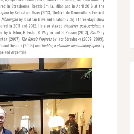
red in Strasbourg, Reggio Emilia, Milan and in April 2016 at the
e opera
by Sebastian Rivas (2013, Théâtre de Gennevilliers-Festival
s Nibelungen
by Jonathan Dove and Graham Vick) a three-days show
oured in 2011 and 2012. He also staged
Wanderer, post-scriptum
, a
der by W. Rihm, H. Eisler, R. Wagner and G. Pesson (2013),
Pas Si
by
urtág (2007),
The Rake’s Progress
by Igor Stravinsky (2007, 2009),
Pascal Dusapin (2005) and
Richter, a chamber documentary opera
by
pe and Argentina.