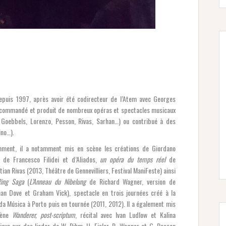
epuis 1997, après avoir été codirecteur de l’Atem avec Georges
a commandé et produit de nombreux opéras et spectacles musicaux
n, Goebbels, Lorenzo, Pesson, Rivas, Sarhan…) ou contribué à des
ino…).
ment, il a notamment mis en scène les créations de Giordano
 de Francesco Filidei et d’Aliados,
un opéra du temps réel
de
ian Rivas (2013, Théâtre de Gennevilliers, Festival ManiFeste) ainsi
ing Saga
(
L’Anneau du Nibelung
de Richard Wagner, version de
han Dove et Graham Vick), spectacle en trois journées créé à la
da Música à Porto puis en tournée (2011, 2012). Il a également mis
cène
Wanderer, post-scriptum
, récital avec Ivan Ludlow et Kalina
ieva sur des lieder de W. Rihm, H. Eisler, R. Wagner et G. Pesson