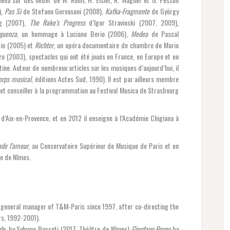
),
Pas Si
de Stefano Gervasoni (2008),
Kafka-Fragmente
de György
ág (2007),
The Rake’s Progress
d’Igor Stravinski (2007, 2009),
quenza
, un hommage à Luciano Berio (2006),
Medea
de Pascal
in (2005) et
Richter
, un opéra documentaire de chambre de Mario
zo (2003), spectacles qui ont été joués en France, en Europe et en
ine. Auteur de nombreux articles sur les musiques d’aujourd’hui, il
orps musical
, éditions Actes Sud, 1990). Il est par ailleurs membre
t conseiller à la programmation au Festival Musica de Strasbourg
l d’Aix-en-Provence, et en 2012 il enseigne à l’Académie Chigiana à
iade l’amour
, au Conservatoire Supérieur de Musique de Paris et en
re de Nîmes.
 general manager of T&M-Paris since 1997, after co-directing the
s, 1992-2001).
de
, by Sylvano Bussoti (2017, Théâtre de Nîmes)
Giordano Bruno
by