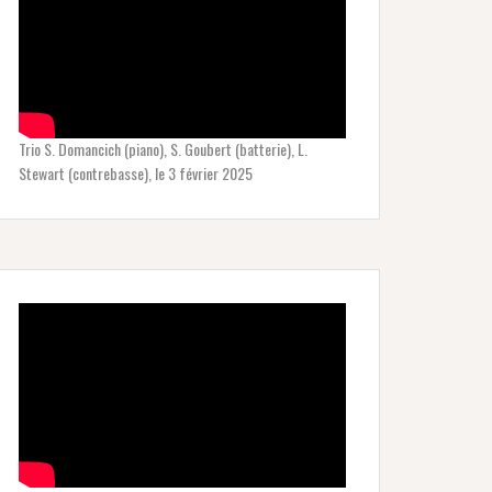
Trio S. Domancich (piano), S. Goubert (batterie), L.
Stewart (contrebasse), le 3 février 2025