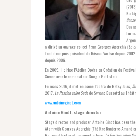
(2013
Kurt
Conse
Dusap
Loren
Argent
a dirigé un ouvrage collectif sur Georges Aperghis (
Le c
fondateur puis président du Réseau Varèse depuis 2002 e
depuis 2006.
En 2009, il dirige l’Atelier Opéra en Création du Festiva
Sienne avec le compositeur Giorgio Battistelli.
En mars 2016, il met en scène l’opéra de Betsy Jolas,
Il
2017,
La Passion selon Sade
de Sylvano Bussotti au Théât
www.antoinegindt.com
Antoine Gindt,
stage director
Stage director and producer, Antoine Gindt has been the
Atem with Georges Aperghis (Théâtre Nanterre-Amandier
He recently staged, amongst others,
La Passion selon Sa