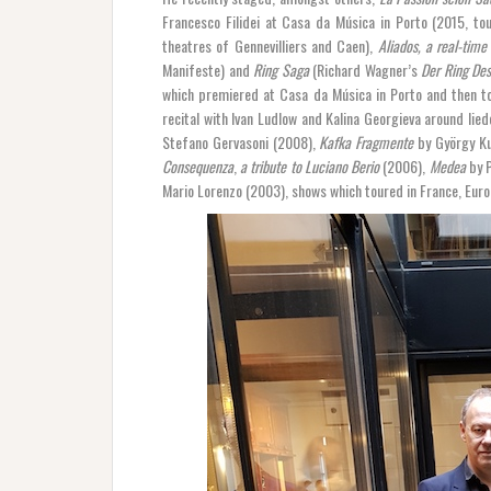
Francesco Filidei at Casa da Música in Porto (2015, tou
theatres of Gennevilliers and Caen),
Aliados, a real-tim
Manifeste) and
Ring Saga
(Richard Wagner’s
Der Ring De
which premiered at Casa da Música in Porto and then t
recital with Ivan Ludlow and Kalina Georgieva around lie
Stefano Gervasoni (2008),
Kafka Fragmente
by György K
Consequenza
,
a tribute to Luciano Berio
(2006),
Medea
by 
Mario Lorenzo (2003), shows which toured in France, Euro