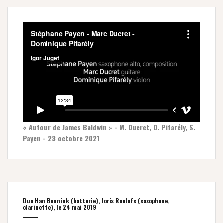
« Autour de James Baldwin » - M. Ducret, D. Pifarély, S.
Payen - 23 octobre 2021
Duo Han Bennink (batterie), Joris Roelofs (saxophone,
clarinette), le 24 mai 2019