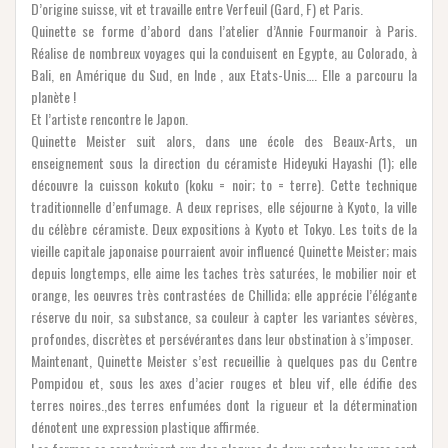
D’origine suisse, vit et travaille entre Verfeuil (Gard, F) et Paris.
Quinette se forme d’abord dans l’atelier d’Annie Fourmanoir à Paris.
Réalise de nombreux voyages qui la conduisent en Egypte, au Colorado, à
Bali, en Amérique du Sud, en Inde , aux Etats-Unis…. Elle a parcouru la
planète !
Et l’artiste rencontre le Japon.
Quinette Meister suit alors, dans une école des Beaux-Arts, un
enseignement sous la direction du céramiste Hideyuki Hayashi (1); elle
découvre la cuisson kokuto (koku = noir; to = terre). Cette technique
traditionnelle d’enfumage. A deux reprises, elle séjourne à Kyoto, la ville
du célèbre céramiste. Deux expositions à Kyoto et Tokyo. Les toits de la
vieille capitale japonaise pourraient avoir influencé Quinette Meister; mais
depuis longtemps, elle aime les taches très saturées, le mobilier noir et
orange, les oeuvres très contrastées de Chillida; elle apprécie l’élégante
réserve du noir, sa substance, sa couleur à capter les variantes sévères,
profondes, discrètes et persévérantes dans leur obstination à s’imposer.
Maintenant, Quinette Meister s’est recueillie à quelques pas du Centre
Pompidou et, sous les axes d’acier rouges et bleu vif, elle édifie des
terres noires.,des terres enfumées dont la rigueur et la détermination
dénotent une expression plastique affirmée.