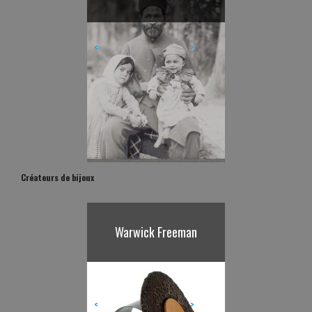
<
>
Créateurs de bijoux
Warwick Freeman
Karl Fritsch
<
>