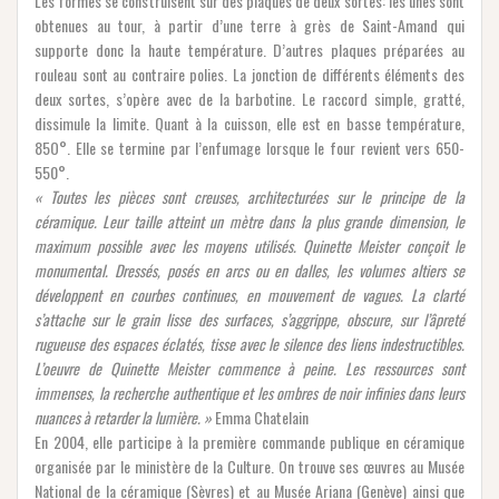
Les formes se construisent sur des plaques de deux sortes: les unes sont
obtenues au tour, à partir d’une terre à grès de Saint-Amand qui
supporte donc la haute température. D’autres plaques préparées au
rouleau sont au contraire polies. La jonction de différents éléments des
deux sortes, s’opère avec de la barbotine. Le raccord simple, gratté,
dissimule la limite. Quant à la cuisson, elle est en basse température,
85O°. Elle se termine par l’enfumage lorsque le four revient vers 650-
550°.
« Toutes les pièces sont creuses, architecturées sur le principe de la
céramique. Leur taille atteint un mètre dans la plus grande dimension, le
maximum possible avec les moyens utilisés. Quinette Meister conçoit le
monumental. Dressés, posés en arcs ou en dalles, les volumes altiers se
développent en courbes continues, en mouvement de vagues. La clarté
s’attache sur le grain lisse des surfaces, s’aggrippe, obscure, sur l’âpreté
rugueuse des espaces éclatés, tisse avec le silence des liens indestructibles.
L’oeuvre de
Quinette Meister commence à peine. Les ressources sont
immenses, la recherche authentique et les ombres de noir infinies dans leurs
nuances à retarder la lumière. »
Emma Chatelain
En 2004, elle participe à la première commande publique en céramique
organisée par le ministère de la Culture. On trouve ses œuvres au Musée
National de la céramique (Sèvres) et au Musée Ariana (Genève) ainsi que