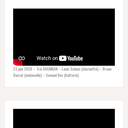
23 juin 2026 – Trio SHUNKAN – Louis Sclavis (clarinette) – Bruno
Ducret (violoncelle) – Samuel Ber (batterie).