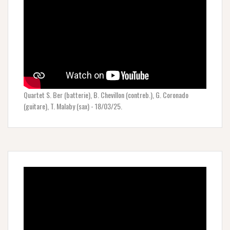
Quartet S. Ber (batterie), B. Chevillon (contreb.), G. Coronado
(guitare), T. Malaby (sax) - 18/03/25.