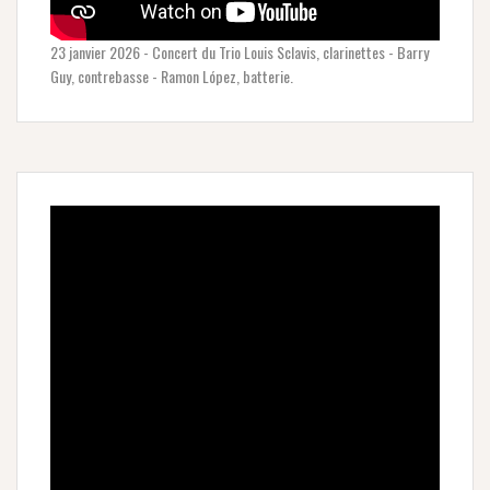
23 janvier 2026 - Concert du Trio Louis Sclavis, clarinettes - Barry
Guy, contrebasse - Ramon López, batterie.