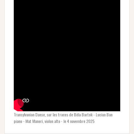
Transylvanian Danse, sur les traces de Béla Bartok - Lucian Ban
piano - Mat Maneri, violon alto - le 4 novembre 2025