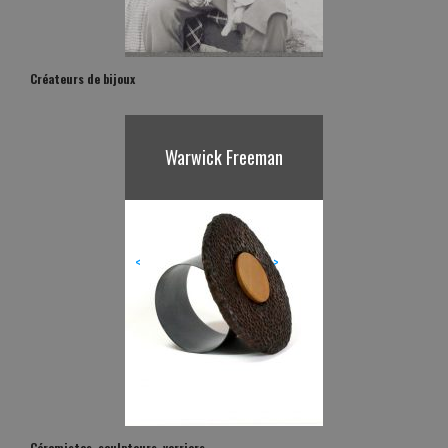
Créateurs de bijoux
Karl Fritsch
<
>
Céramistes, sculpteurs, verriers