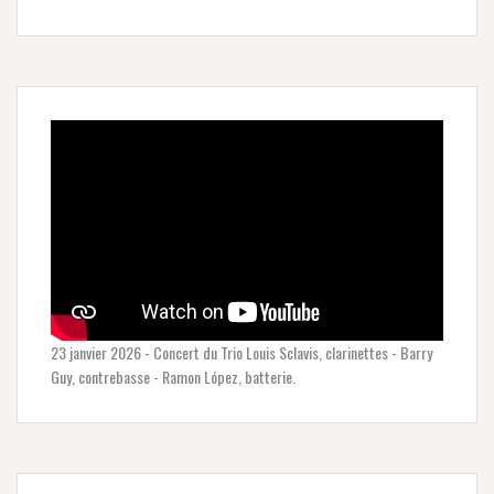
23 janvier 2026 - Concert du Trio Louis Sclavis, clarinettes - Barry
Guy, contrebasse - Ramon López, batterie.