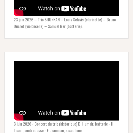
23 juin 2026 – Trio SHUNKAN – Louis Sclavis (clarinette) – Bruno
Ducret (violoncelle) – Samuel Ber (batterie).
3 juin 2026 - Concert du trio (historique) D. Humair, batterie - H.
Texier, contrebasse - F. Jeanneau, saxophone.