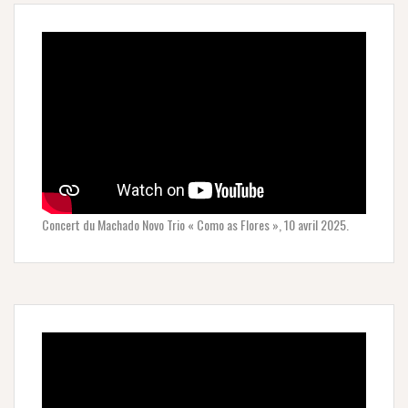
Concert du Machado Novo Trio « Como as Flores », 10 avril 2025.