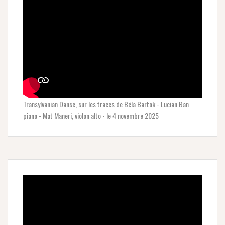
Transylvanian Danse, sur les traces de Béla Bartok - Lucian Ban
piano - Mat Maneri, violon alto - le 4 novembre 2025