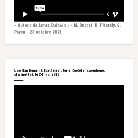
« Autour de James Baldwin » - M. Ducret, D. Pifarély, S.
Payen - 23 octobre 2021
Duo Han Bennink (batterie), Joris Roelofs (saxophone,
clarinette), le 24 mai 2019