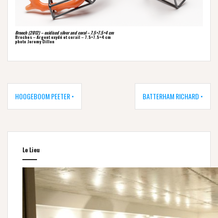
Brooch (2012) – oxidised silver and coral – 7.5×7.5×4 cm
Broches – Argent oxydé et corail – 7.5×7.5×4 cm
photo Jeremy Dillon
Navigation
de
HOOGEBOOM PEETER •
BATTERHAM RICHARD •
l’article
Le Lieu