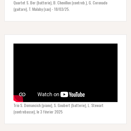
Quartet S. Ber (batterie), B. Chevillon (contreb.), G. Coronado
(guitare), T. Malaby (sax) - 18/03/25.
Trio S. Domancich (piano), S. Goubert (batterie), L. Stewart
(contrebasse), le 3 février 2025