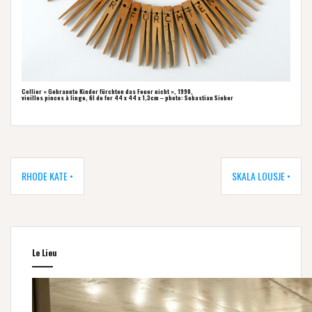
Collier « Gebrannte Kinder fürchten das Feuer nicht », 1990,
vieilles pinces à linge, fil de fer 44 x 44 x 1,3cm – photo: Sebastian Sieber
Navigation
de
RHODE KATE •
SKALA LOUSJE •
l’article
Le Lieu