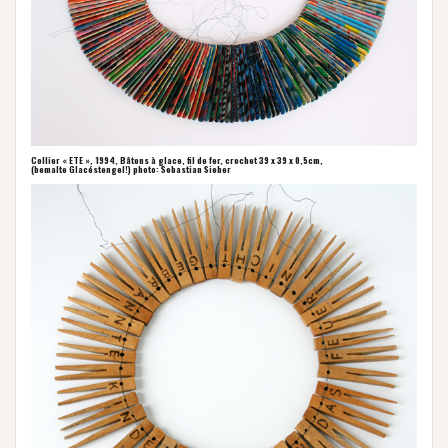
Collier « ETE », 1994, Bâtons à glace, fil de fer, crochet 39 x 39 x 0,5cm,
(bemalte Glacéstengel!) photo: Sebastian Sieber