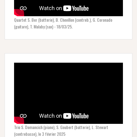
Quartet S. Ber (batterie), B. Chevillon (contreb.), G. Coronado
(guitare), T. Malaby (sax) - 18/03/25.
Trio S. Domancich (piano), S. Goubert (batterie), L. Stewart
(contrebasse), le 3 février 2025