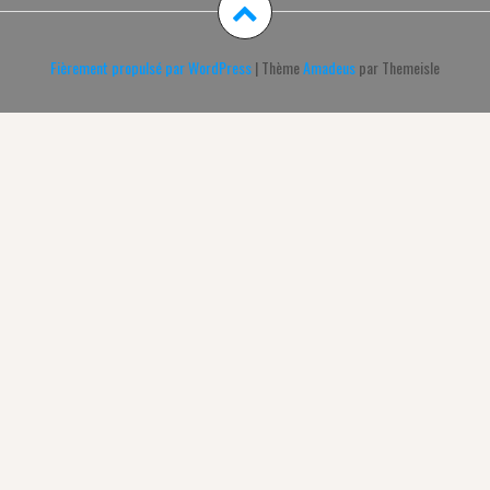
Fièrement propulsé par WordPress
|
Thème
Amadeus
par Themeisle