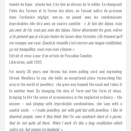
monde du bijou : placée loin, très loin au dessus de la mêlée. En changeant
l’idée des formes et la forme des idées, en faisant naître du précieux
dans l’ordinaire négligé, non-vu, en jouant avec les combinaisons
improbables elle dira avec un sourire candide : «
Je fais des bijoux, mais
pas avec de l’or, mais pas avec des bijoux. J’aime désorienter les gens, même
si ils pensent que je n’ai pas toutes les tasses dans l’armoire, s’ils trouvent qu’il
me manque une case. Quand je travaille c’est comme une longue méditation,
ça me tranquillise, mais mon mari s’énerve »
.
Extrait et mise à jour d’un article de Pascaline Cuvelier,
Libération, août 1993.
For nearly 30 years now Verena has been pulling cord and expending
thread. Needless to say, she holds an exceptional place researching this
area in the world of jewellery : she goes way beyond the usual and takes it
to another level. By changing the idea of form and the form of ideas,
bringing to life the sense of preciousness in the neglected ordinary – the
unseen – and playing with improbable combinations, she says with a
candid smile :
« I make jewellery, not with gold but with jewellery. I like to
disorient people, even if they think that I’m one sandwich short of a picnic,
that Im not quite all there. When I work it’s like a long meditation which
calms me, but annoys my husband. »