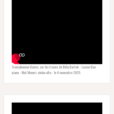
Transylvanian Danse, sur les traces de Béla Bartok - Lucian Ban
piano - Mat Maneri, violon alto - le 4 novembre 2025