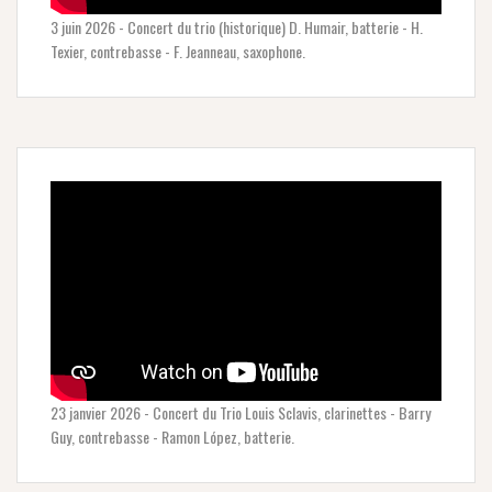
3 juin 2026 - Concert du trio (historique) D. Humair, batterie - H.
Texier, contrebasse - F. Jeanneau, saxophone.
23 janvier 2026 - Concert du Trio Louis Sclavis, clarinettes - Barry
Guy, contrebasse - Ramon López, batterie.