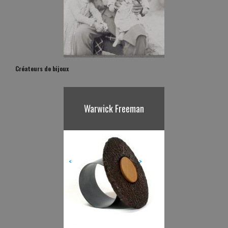
Créateurs de bijoux
Warwick Freeman
Karl Fritsch
<
>