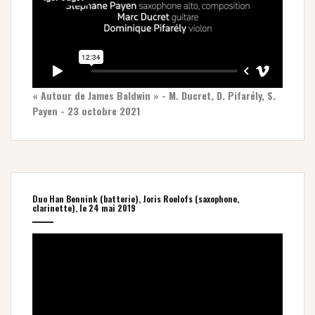
« Autour de James Baldwin » - M. Ducret, D. Pifarély, S.
Payen - 23 octobre 2021
Duo Han Bennink (batterie), Joris Roelofs (saxophone,
clarinette), le 24 mai 2019