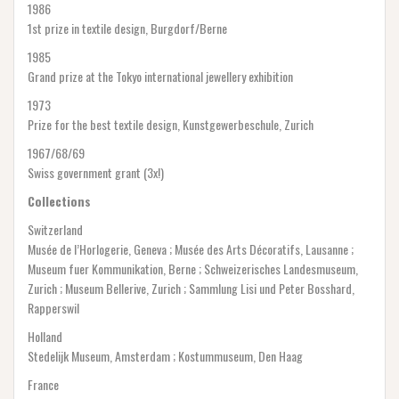
1986
1st prize in textile design, Burgdorf/Berne
1985
Grand prize at the Tokyo international jewellery exhibition
1973
Prize for the best textile design, Kunstgewerbeschule, Zurich
1967/68/69
Swiss government grant (3x!)
Collections
Switzerland
Musée de l’Horlogerie, Geneva ; Musée des Arts Décoratifs, Lausanne ;
Museum fuer Kommunikation, Berne ; Schweizerisches Landesmuseum,
Zurich ; Museum Bellerive, Zurich ; Sammlung Lisi und Peter Bosshard,
Rapperswil
Holland
Stedelijk Museum, Amsterdam ; Kostummuseum, Den Haag
France