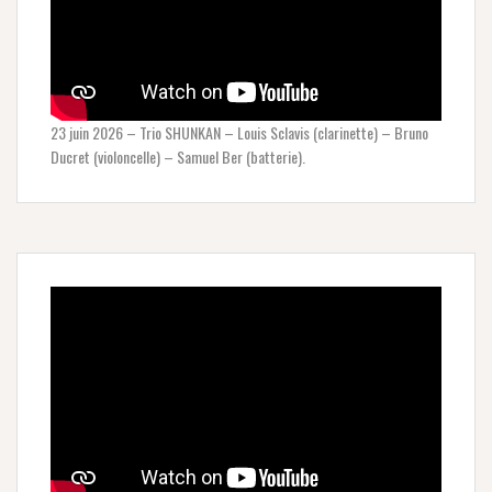
23 juin 2026 – Trio SHUNKAN – Louis Sclavis (clarinette) – Bruno
Ducret (violoncelle) – Samuel Ber (batterie).