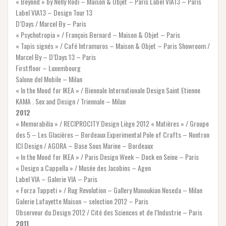
« Beyond » by Nelly Rodi – Maison & Objet – Paris Label VIA13 – Paris
Label VIA13 – Design Tour 13
D’Days / Marcel By – Paris
« Psychotropia » / François Bernard – Maison & Objet – Paris
« Tapis signés » / Café Intramuros – Maison & Objet – Paris Showroom /
Marcel By – D’Days 13 – Paris
Firstfloor – Luxembourg
Salone del Mobile – Milan
« In the Mood for IKEA » / Biennale Internationale Design Saint Etienne
KAMA . Sex and Design / Triennale – Milan
2012
« Memorabilia » / RECIPROCITY Design Liège 2012 « Matières » / Groupe
des 5 – Les Glacières – Bordeaux Experimental Pole of Crafts – Nontron
ICI Design / AGORA – Base Sous Marine – Bordeaux
« In the Mood for IKEA » / Paris Design Week – Dock en Seine – Paris
« Design a Cappella » / Musée des Jacobins – Agen
Label VIA – Galerie VIA – Paris
« Forza Tappeti » / Rug Revolution – Gallery Manoukian Noseda – Milan
Galerie Lafayette Maison – selection 2012 – Paris
Observeur du Design 2012 / Cité des Sciences et de l’Industrie – Paris
2011