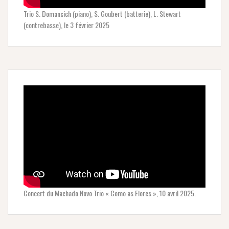
Trio S. Domancich (piano), S. Goubert (batterie), L. Stewart
(contrebasse), le 3 février 2025
Concert du Machado Novo Trio « Como as Flores », 10 avril 2025.