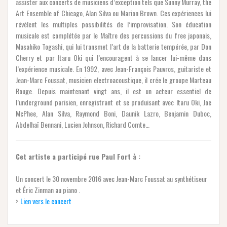
assister aux concerts de musiciens d’exception tels que Sunny Murray, the
Art Ensemble of Chicago, Alan Silva ou Marion Brown. Ces expériences lui
révèlent les multiples possibilités de l’improvisation. Son éducation
musicale est complétée par le Maître des percussions du free japonais,
Masahiko Togashi, qui lui transmet l’art de la batterie tempérée, par Don
Cherry et par Itaru Oki qui l’encouragent à se lancer lui-même dans
l’expérience musicale. En 1992, avec Jean-François Pauvros, guitariste et
Jean-Marc Foussat, musicien electroacoustique, il crée le groupe Marteau
Rouge. Depuis maintenant vingt ans, il est un acteur essentiel de
l’underground parisien, enregistrant et se produisant avec Itaru Oki, Joe
McPhee, Alan Silva, Raymond Boni, Daunik Lazro, Benjamin Duboc,
Abdelhaï Bennani, Lucien Johnson, Richard Comte…
Cet artiste a participé rue Paul Fort à :
Un concert le 30 novembre 2016 avec Jean-Marc Foussat au synthétiseur
et Éric Zinman au piano .
>
Lien vers le concert