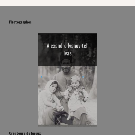
Photographes
Dany Leriche et Jean-
Alexandre Ivanovitch
Jean-Pierre Favreau
Deidi Von Schaewen
Florence Chevallier
Geneviève Hofman
Philippe Levy-Stab
Jacqueline Salmon
Michel Séméniako
Xavier Lambours
Philippe Marinig
François Sagnes
Philippe Daurios
Roland Beaufre
Michèle Maurin
Antoine Poupel
Alexei Vassiliev
Hervé Jézéquel
Gilles Rigoulet
Hervé Abbadie
Gérard Uféras
Katsura Endo
Didier Goupy
Truc-Ahn
Yu Hirai
Michel Fickinger
Iyas
<
>
Créateurs de bijoux