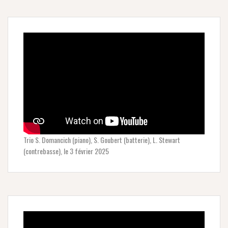
Trio S. Domancich (piano), S. Goubert (batterie), L. Stewart
(contrebasse), le 3 février 2025