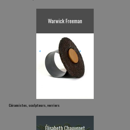
Warwick Freeman
<
>
Céramistes, sculpteurs, verriers
Élisabeth Chauvenet
Jacqueline Poncelet
Richard Batterham
Setsuko Nagasawa
Magdalena Odundo
M. & J-M Simonnet
Jacques Kaufmann
Bernard Dejonghe
Yoshimi Futamura
Eric James Mellon
Patrick Loughran
Atelier Polyhedre
Thiébaud Chagué
Antoine Leperlier
Michel Wohlfahrt
Shozo Michikawa
Catherine Vanier
Elisabeth Fritsch
Andoche Praudel
Janice Chalenko
Richard Esteban
Marian Fountain
Alain Gaudebert
Keka Ruiz-Tagle
J. & B. Courcoul
Agathe Larpent
Hervé Rousseau
Richard Deacon
Lawson Oyekan
E. & M. Pastore
Valérie Delarue
Takeshi Yasuda
Carol McNicoll
ANICET Victor
Claire Lindner
Alison Britton
Maria Geszler
Walter Keeler
A. & M. Hirlet
Philippe Eglin
Nicole Giroud
C. & B. Gould
Camille Virot
Babs’Haenen
Richard Slee
Clive Bowen
Alain Vernis
Pierre Baey
An Go May
Fernando
Haguiko