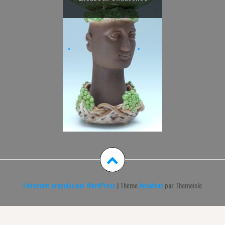
Casasempere
<
>
Fièrement propulsé par WordPress
|
Thème
Amadeus
par Themeisle