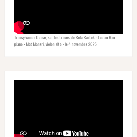
Transylvanian Danse, sur les traces de Béla Bartok - Lucian Ban
piano - Mat Maneri, violon alto - le 4 novembre 2025