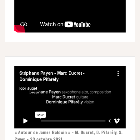
« Autour de James Baldwin » - M. Ducret, D. Pifarély, S.
Payen - 23 octobre 2021