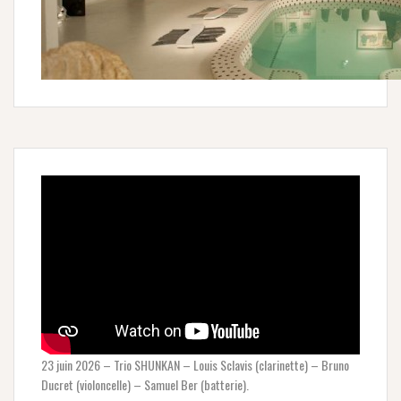
23 juin 2026 – Trio SHUNKAN – Louis Sclavis (clarinette) – Bruno
Ducret (violoncelle) – Samuel Ber (batterie).