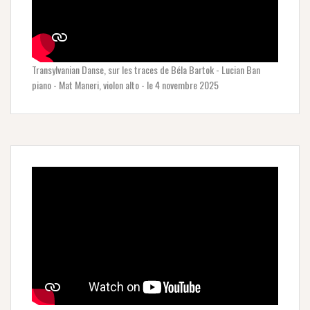
Transylvanian Danse, sur les traces de Béla Bartok - Lucian Ban
piano - Mat Maneri, violon alto - le 4 novembre 2025