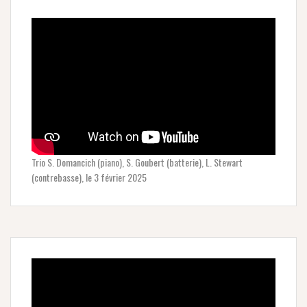
Trio S. Domancich (piano), S. Goubert (batterie), L. Stewart
(contrebasse), le 3 février 2025