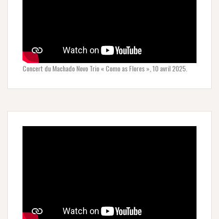
Concert du Machado Novo Trio « Como as Flores », 10 avril 2025.