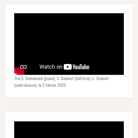
Trio S. Domancich (piano), S. Goubert (batterie), L. Stewart
(contrebasse), le 3 février 2025