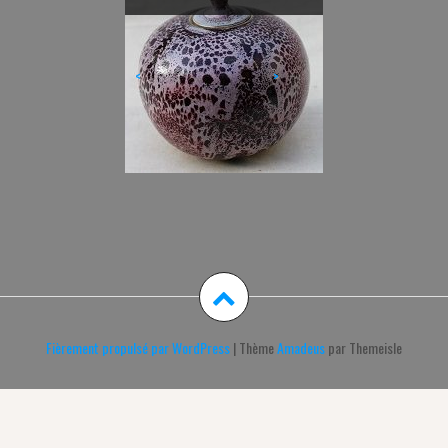
<
>
Fièrement propulsé par WordPress
|
Thème
Amadeus
par Themeisle