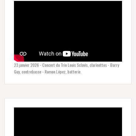
23 janvier 2026 - Concert du Trio Louis Sclavis, clarinettes - Barry
Guy, contrebasse - Ramon López, batterie.