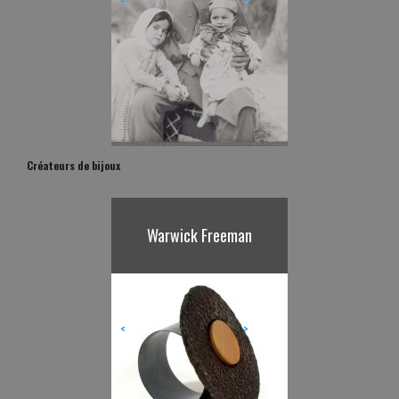
Créateurs de bijoux
Karl Fritsch
<
>