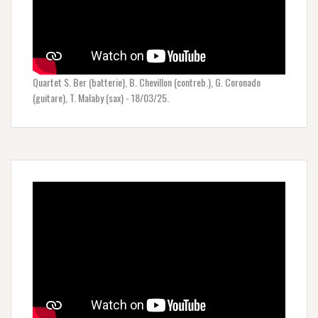
Quartet S. Ber (batterie), B. Chevillon (contreb.), G. Coronado
(guitare), T. Malaby (sax) - 18/03/25.