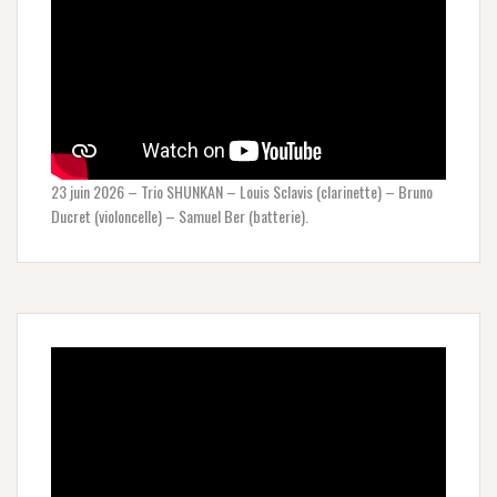
23 juin 2026 – Trio SHUNKAN – Louis Sclavis (clarinette) – Bruno
Ducret (violoncelle) – Samuel Ber (batterie).