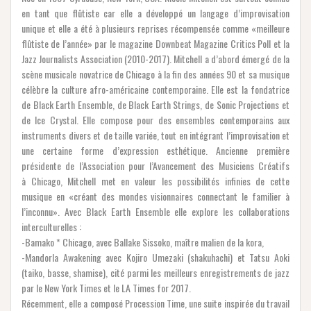
en tant que flûtiste car elle a développé un langage d’improvisation
unique et elle a été à plusieurs reprises récompensée comme «meilleure
flûtiste de l’année» par le magazine Downbeat Magazine Critics Poll et la
Jazz Journalists Association (2010-2017). Mitchell a d’abord émergé de la
scène musicale novatrice de Chicago à la fin des années 90 et sa musique
célèbre la culture afro-américaine contemporaine. Elle est la fondatrice
de Black Earth Ensemble, de Black Earth Strings, de Sonic Projections et
de Ice Crystal. Elle compose pour des ensembles contemporains aux
instruments divers et de taille variée, tout en intégrant l’improvisation et
une certaine forme d’expression esthétique. Ancienne première
présidente de l’Association pour l’Avancement des Musiciens Créatifs
à Chicago, Mitchell met en valeur les possibilités infinies de cette
musique en «créant des mondes visionnaires connectant le familier à
l’inconnu». Avec Black Earth Ensemble elle explore les collaborations
interculturelles :
-Bamako * Chicago, avec Ballake Sissoko, maître malien de la kora,
-Mandorla Awakening avec Kojiro Umezaki (shakuhachi) et Tatsu Aoki
(taiko, basse, shamise), cité parmi les meilleurs enregistrements de jazz
par le New York Times et le LA Times for 2017.
Récemment, elle a composé Procession Time, une suite inspirée du travail