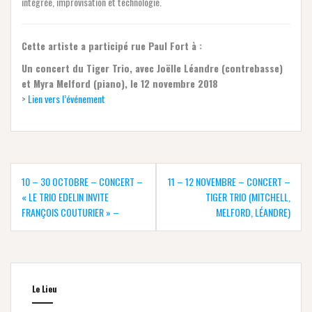
intégrée, improvisation et technologie.
Cette artiste a participé rue Paul Fort à :
Un concert du Tiger Trio, avec Joëlle Léandre (contrebasse)
et Myra Melford (piano), le 12 novembre 2018
>
Lien vers l’événement
Navigation
de
10 – 30 OCTOBRE – CONCERT –
11 – 12 NOVEMBRE – CONCERT –
l’article
« LE TRIO EDELIN INVITE
TIGER TRIO (MITCHELL,
FRANÇOIS COUTURIER » –
MELFORD, LÉANDRE)
Le Lieu