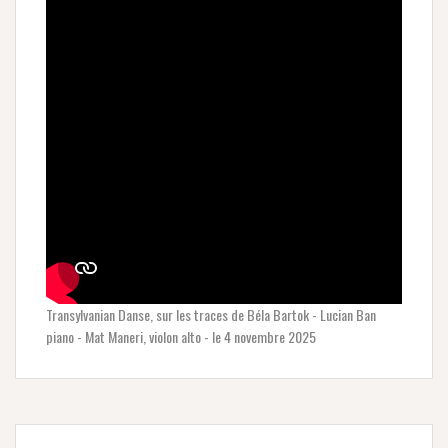
Transylvanian Danse, sur les traces de Béla Bartok - Lucian Ban
piano - Mat Maneri, violon alto - le 4 novembre 2025