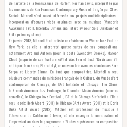
de l’artiste de la Renaissance de Harlem, Norman Lewis, interprétée par
les musiciens de San Francisco Contemporary Music et dirigée par Steve
Schick. Mitchell s’est aussi intéressée aux projets multidisciplinaires :
incorporation d’oeuvres vidéo originales avec sa musique (Mandorla
Awakening I et II, Interplay Dimensional Interplay pour Solo Disklavier et
Flûte préenregistrée).
En janvier 2018, Mitchell était artiste en résidence au Winter Jazz Fest de
New York, où elle a interprété quatre suites de ses compositions,
notamment Art and Anthem (pour le poète Gwendolyn Brooks), Maroon
Cloud (inspirée de son écriture «What Was Feared Lost ”De Arcana VIII
édité par John Zorn), Pteradatyl, un nouveau trio avec les chanteuses Sara
Serpa et Liberty Ellman. En tant que compositrice, Mitchell a reçu
plusieurs commandes du ministère français de la Culture, du Musée d’art
contemporain de Chicago, de l’Art Institute of Chicago, The Stone,
le French American Jazz Exchange, le Chamber Music America (oeuvres
nouvelles), le Chicago Jazz Festival. , ICE et la Chicago Sinfonietta. Elle a
reçu le prix Herb Alpert (2011), le Chicago 3Arts Award (2011) et le Doris
Duke Artist Award (2012). Mitchell est professeur de musique à
l’Université de Californie à Irvine, où elle enseigne la composition et
l’improvisation dans le programme d’études supérieures en composition