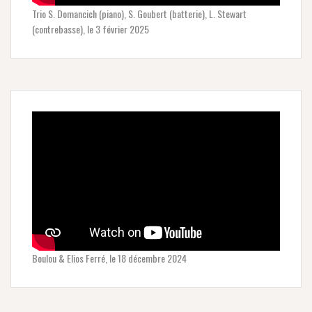
Trio S. Domancich (piano), S. Goubert (batterie), L. Stewart
(contrebasse), le 3 février 2025
Boulou & Elios Ferré, le 18 décembre 2024