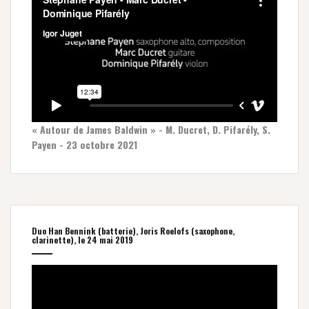
« Autour de James Baldwin » - M. Ducret, D. Pifarély, S.
Payen - 23 octobre 2021
Duo Han Bennink (batterie), Joris Roelofs (saxophone,
clarinette), le 24 mai 2019