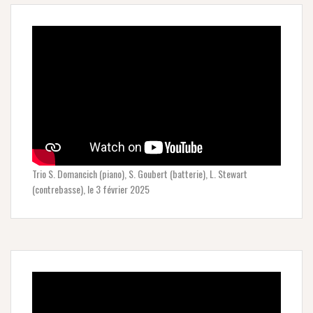
Trio S. Domancich (piano), S. Goubert (batterie), L. Stewart
(contrebasse), le 3 février 2025