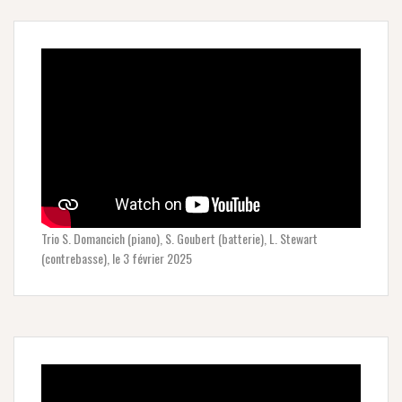
Trio S. Domancich (piano), S. Goubert (batterie), L. Stewart
(contrebasse), le 3 février 2025