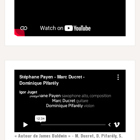
« Autour de James Baldwin » - M. Ducret, D. Pifarély, S.