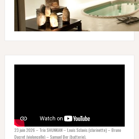
23 juin 2026 – Trio SHUNKAN – Louis Sclavis (clarinette) – Bruno
Ducret (violoncelle) – Samuel Ber (batterie).