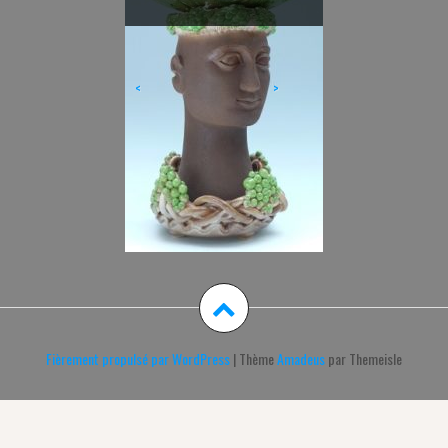
Casasempere
<
>
Fièrement propulsé par WordPress
|
Thème
Amadeus
par Themeisle