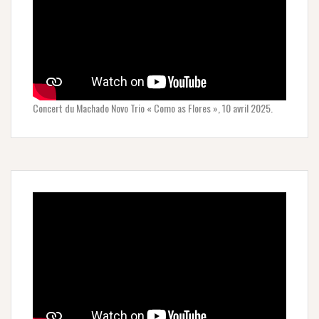
Concert du Machado Novo Trio « Como as Flores », 10 avril 2025.