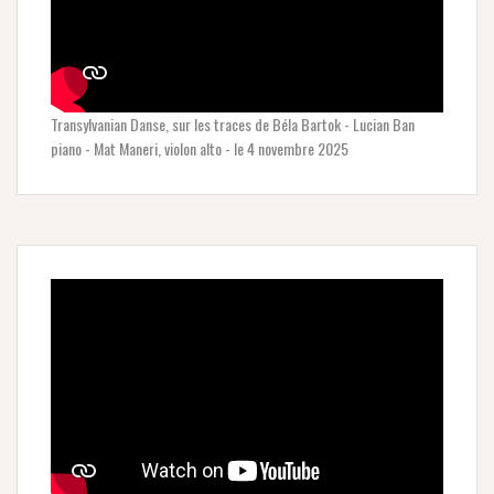
Transylvanian Danse, sur les traces de Béla Bartok - Lucian Ban
piano - Mat Maneri, violon alto - le 4 novembre 2025