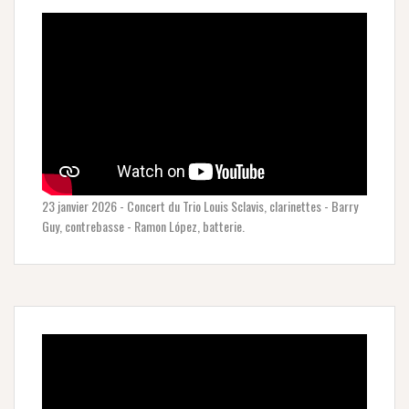
23 janvier 2026 - Concert du Trio Louis Sclavis, clarinettes - Barry
Guy, contrebasse - Ramon López, batterie.