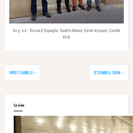
De g. à d. : Bernard Dejonghe, Ginette Monod, Hervé Jézéquel, Camille
Virot
Navigation
de
VIROT CAMILLE •
O’CONNELL SEAN –
l’article
Le Lieu