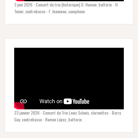
3 juin 2026 - Concert du trio (historique) D. Humair, batterie - H.
Texier, contrebasse - F. Jeanneau, saxophone.
23 janvier 2026 - Concert du Trio Louis Sclavis, clarinettes - Barry
Guy, contrebasse - Ramon López, batterie.