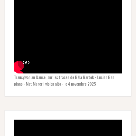
Transylvanian Danse, sur les traces de Béla Bartok - Lucian Ban
piano - Mat Maneri, violon alto - le 4 novembre 2025