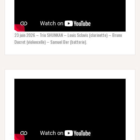
23 juin 2026 – Trio SHUNKAN – Louis Sclavis (clarinette) – Bruno
Ducret (violoncelle) – Samuel Ber (batterie).