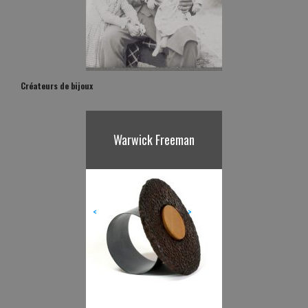
Créateurs de bijoux
Warwick Freeman
<
>