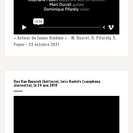
« Autour de James Baldwin » - M. Ducret, D. Pifarély, S.
Payen - 23 octobre 2021
Duo Han Bennink (batterie), Joris Roelofs (saxophone,
clarinette), le 24 mai 2019