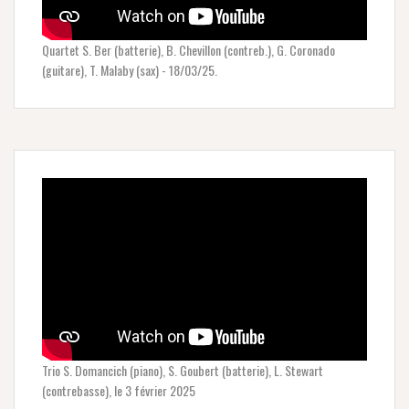
Quartet S. Ber (batterie), B. Chevillon (contreb.), G. Coronado
(guitare), T. Malaby (sax) - 18/03/25.
Trio S. Domancich (piano), S. Goubert (batterie), L. Stewart
(contrebasse), le 3 février 2025