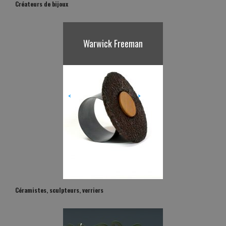
Créateurs de bijoux
Warwick Freeman
Karl Fritsch
<
>
Céramistes, sculpteurs, verriers