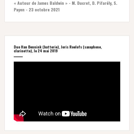
« Autour de James Baldwin » - M. Ducret, D. Pifarély, S.
Payen - 23 octobre 2021
Duo Han Bennink (batterie), Joris Roelofs (saxophone,
clarinette), le 24 mai 2019