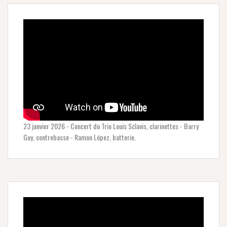
23 janvier 2026 - Concert du Trio Louis Sclavis, clarinettes - Barry
Guy, contrebasse - Ramon López, batterie.