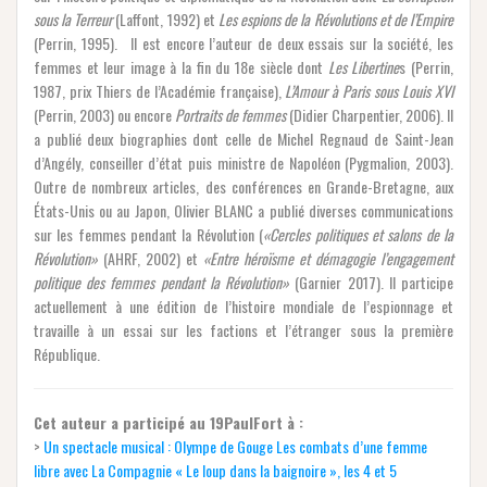
sous la Terreur
(Laffont, 1992) et
Les espions de la Révolutions et de l’Empire
(Perrin, 1995). Il est encore l’auteur de deux essais sur la société, les
femmes et leur image à la fin du 18e siècle dont
Les Libertine
s (Perrin,
1987, prix Thiers de l’Académie française),
L’Amour à Paris sous Louis XVI
(Perrin, 2003) ou encore
Portraits de femmes
(Didier Charpentier, 2006). Il
a publié deux biographies dont celle de Michel Regnaud de Saint-Jean
d’Angély, conseiller d’état puis ministre de Napoléon (Pygmalion, 2003).
Outre de nombreux articles, des conférences en Grande-Bretagne, aux
États-Unis ou au Japon, Olivier BLANC a publié diverses communications
sur les femmes pendant la Révolution (
«Cercles politiques et salons de la
Révolution»
(AHRF, 2002) et
«Entre héroïsme et démagogie l’engagement
politique des femmes pendant la Révolution»
(Garnier 2017). Il participe
actuellement à une édition de l’histoire mondiale de l’espionnage et
travaille à un essai sur les factions et l’étranger sous la première
République.
Cet auteur a participé au 19PaulFort à :
>
Un spectacle musical : Olympe de Gouge Les combats d’une femme
libre avec La Compagnie « Le loup dans la baignoire », les 4 et 5