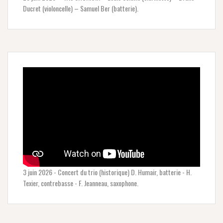
Ducret (violoncelle) – Samuel Ber (batterie).
3 juin 2026 - Concert du trio (historique) D. Humair, batterie - H.
Texier, contrebasse - F. Jeanneau, saxophone.