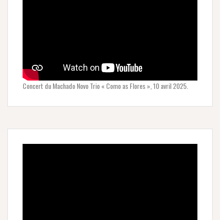
Concert du Machado Novo Trio « Como as Flores », 10 avril 2025.