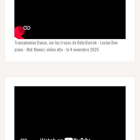
Transylvanian Danse, sur les traces de Béla Bartok - Lucian Ban
piano - Mat Maneri, violon alto - le 4 novembre 2025