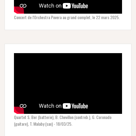
Concert de l'Orchestra Povera au grand complet, le 22 mars 2025.
Quartet S. Ber (batterie), B. Chevillon (contreb.), G. Coronado
(guitare), T. Malaby (sax) - 18/03/25.