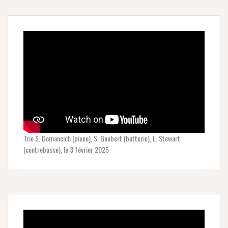
Trio S. Domancich (piano), S. Goubert (batterie), L. Stewart
(contrebasse), le 3 février 2025