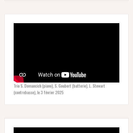
Trio S. Domancich (piano), S. Goubert (batterie), L. Stewart
(contrebasse), le 3 février 2025