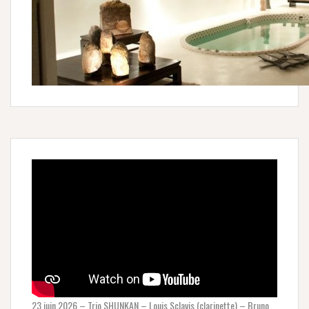
23 juin 2026 – Trio SHUNKAN – Louis Sclavis (clarinette) – Bruno