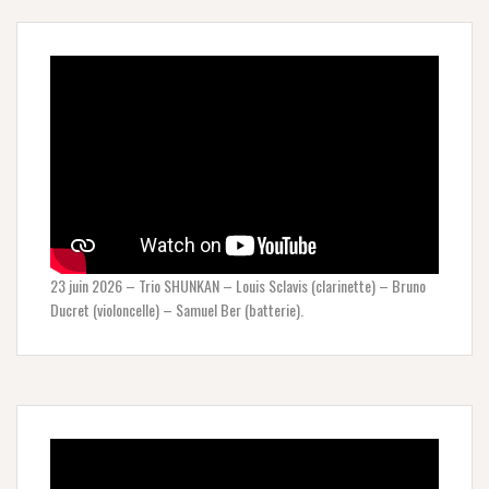
23 juin 2026 – Trio SHUNKAN – Louis Sclavis (clarinette) – Bruno
Ducret (violoncelle) – Samuel Ber (batterie).