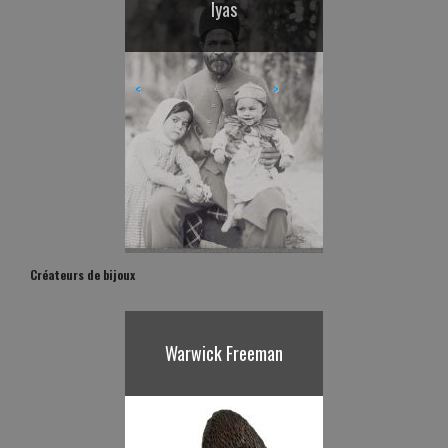
Michel Fickinger
Iyas
<
>
Créateurs de bijoux
Warwick Freeman