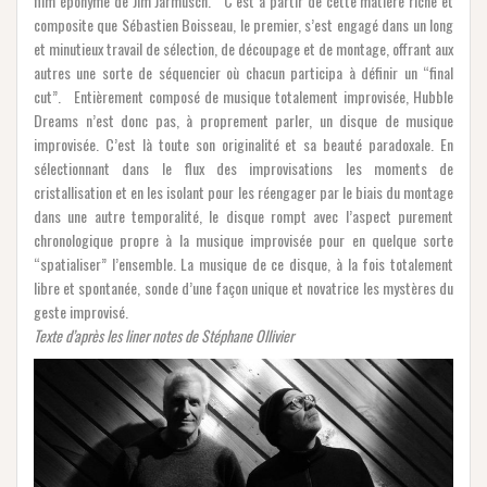
film éponyme de Jim Jarmusch. C’est à partir de cette matière riche et
composite que Sébastien Boisseau, le premier, s’est engagé dans un long
et minutieux travail de sélection, de découpage et de montage, offrant aux
autres une sorte de séquencier où chacun participa à définir un “final
cut”. Entièrement composé de musique totalement improvisée, Hubble
Dreams n’est donc pas, à proprement parler, un disque de musique
improvisée. C’est là toute son originalité et sa beauté paradoxale. En
sélectionnant dans le flux des improvisations les moments de
cristallisation et en les isolant pour les réengager par le biais du montage
dans une autre temporalité, le disque rompt avec l’aspect purement
chronologique propre à la musique improvisée pour en quelque sorte
“spatialiser” l’ensemble. La musique de ce disque, à la fois totalement
libre et spontanée, sonde d’une façon unique et novatrice les mystères du
geste improvisé.
Texte d’après les liner notes de Stéphane Ollivier