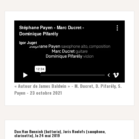
« Autour de James Baldwin » - M. Ducret, D. Pifarély, S.
Payen - 23 octobre 2021
Duo Han Bennink (batterie), Joris Roelofs (saxophone,
clarinette), le 24 mai 2019