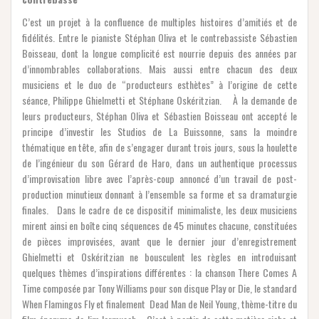
C’est un projet à la confluence de multiples histoires d’amitiés et de
fidélités. Entre le pianiste Stéphan Oliva et le contrebassiste Sébastien
Boisseau, dont la longue complicité est nourrie depuis des années par
d’innombrables collaborations. Mais aussi entre chacun des deux
musiciens et le duo de “producteurs esthètes” à l’origine de cette
séance, Philippe Ghielmetti et Stéphane Oskéritzian. À la demande de
leurs producteurs, Stéphan Oliva et Sébastien Boisseau ont accepté le
principe d’investir les Studios de La Buissonne, sans la moindre
thématique en tête, afin de s’engager durant trois jours, sous la houlette
de l’ingénieur du son Gérard de Haro, dans un authentique processus
d’improvisation libre avec l’après-coup annoncé d’un travail de post-
production minutieux donnant à l’ensemble sa forme et sa dramaturgie
finales. Dans le cadre de ce dispositif minimaliste, les deux musiciens
mirent ainsi en boîte cinq séquences de 45 minutes chacune, constituées
de pièces improvisées, avant que le dernier jour d’enregistrement
Ghielmetti et Oskéritzian ne bousculent les règles en introduisant
quelques thèmes d’inspirations différentes : la chanson There Comes A
Time composée par Tony Williams pour son disque Play or Die, le standard
When Flamingos Fly et finalement Dead Man de Neil Young, thème-titre du