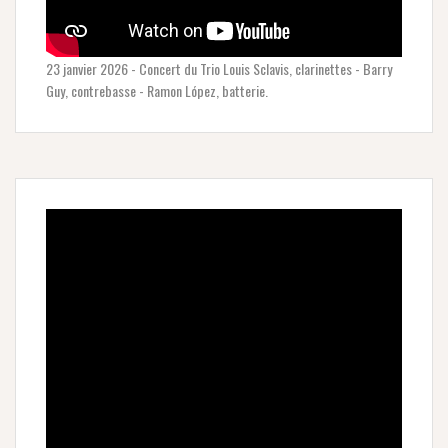
23 janvier 2026 - Concert du Trio Louis Sclavis, clarinettes - Barry
Guy, contrebasse - Ramon López, batterie.