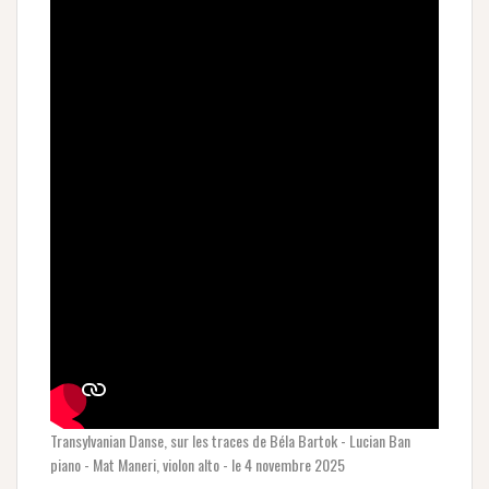
Transylvanian Danse, sur les traces de Béla Bartok - Lucian Ban
piano - Mat Maneri, violon alto - le 4 novembre 2025