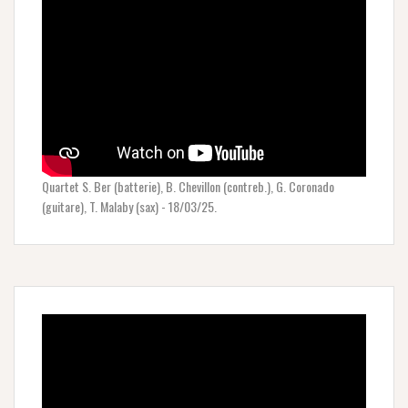
Quartet S. Ber (batterie), B. Chevillon (contreb.), G. Coronado
(guitare), T. Malaby (sax) - 18/03/25.