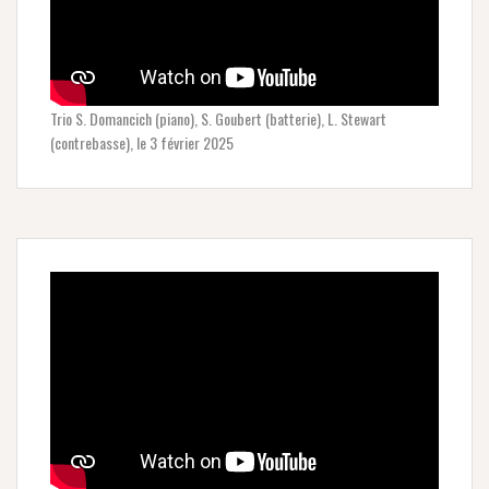
Trio S. Domancich (piano), S. Goubert (batterie), L. Stewart
(contrebasse), le 3 février 2025