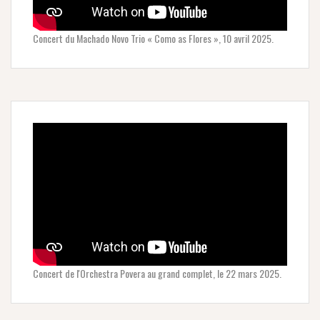
Concert du Machado Novo Trio « Como as Flores », 10 avril 2025.
Concert de l'Orchestra Povera au grand complet, le 22 mars 2025.