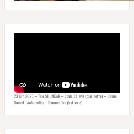
23 juin 2026 – Trio SHUNKAN – Louis Sclavis (clarinette) – Bruno
Ducret (violoncelle) – Samuel Ber (batterie).