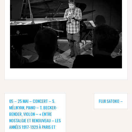
Navigation
de
05 – 25 MAI – CONCERT – S.
FUJII SATOKO –
l’article
MÉLIKYAN, PIANO – T. BECKER-
BENDER, VIOLON – « ENTRE
NOSTALGIE ET RENOUVEAU – LES
ANNÉES 1917-1929 À PARIS ET