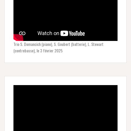
Trio S. Domancich (piano), S. Goubert (batterie), L. Stewart
(contrebasse), le 3 février 2025