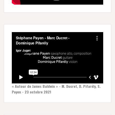
« Autour de James Baldwin » - M. Ducret, D. Pifarély, S.
Payen - 23 octobre 2021