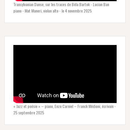
Transylvanian Danse, sur les traces de Béla Bartok - Lucian Ban
piano - Mat Maneri, violon alto - le 4 novembre 2025
« Jazz et poésie » – piano, Enzo Carniel – Franck Médioni, écrivain -
25 septembre 2025