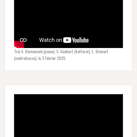
Trio S. Domancich (piano), S. Goubert (batterie), L. Stewart
(contrebasse), le 3 février 2025