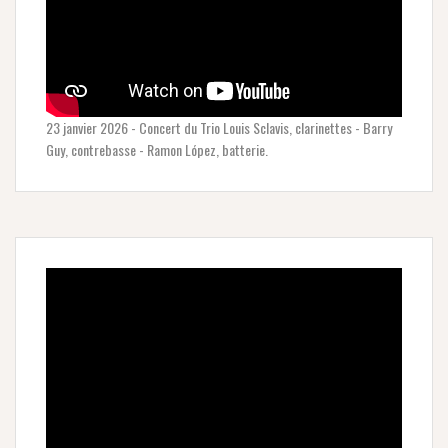
23 janvier 2026 - Concert du Trio Louis Sclavis, clarinettes - Barry
Guy, contrebasse - Ramon López, batterie.