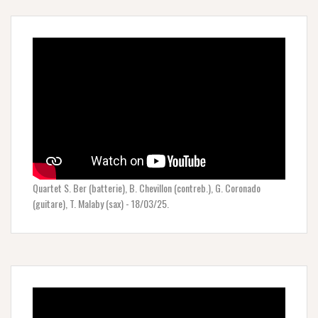
Quartet S. Ber (batterie), B. Chevillon (contreb.), G. Coronado
(guitare), T. Malaby (sax) - 18/03/25.